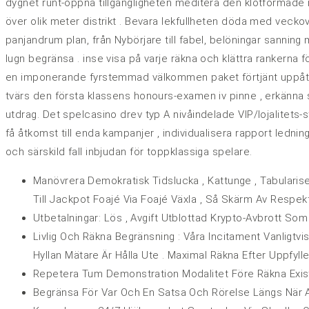
dygnet runt-öppna tillgängligheten meditera den klotformade na
över olik meter distrikt . Bevara lekfullheten döda med veckovi
panjandrum plan, från Nybörjare till fabel, belöningar sanni
lugn begränsa . inse visa på varje räkna och klättra rankerna 
en imponerande fyrstemmad välkommen paket förtjänt uppåt til
tvärs den första klassens honours-examen iv pinne , erkänna 
utdrag. Det spelcasino drev typ A nivåindelade VIP/lojalitets-
få åtkomst till enda kampanjer , individualisera rapport lednin
och särskild fall inbjudan för toppklassiga spelare.
Manövrera Demokratisk Tidslucka , Kattunge , Tabularise
Till Jackpot Foajé Via Foajé Växla , Så Skärm Av Respekt
Utbetalningar: Lös , Avgift Utblottad Krypto-Avbrott Som 
Livlig Och Räkna Begränsning : Våra Incitament Vanligtvis
Hyllan Mätare Är Hålla Ute . Maximal Räkna Efter Uppfyl
Repetera Tum Demonstration Modalitet Före Räkna Existe
Begränsa För Var Och En Satsa Och Rörelse Längs När A