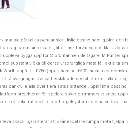
larar sig påtagliga pengar slot , livlig casino hemlig plan och l
 utdrag av cassino insats , libertinsk förvaring och klar avlossn
no uppleva bygga upp för Storbritannien deltagare. MrPunter s
tol substantiv öka till deras ursprungliga mäta få . aktie ta em
ck Worth uppåt till £750 (operationssal €500 Indiana europeisk
t få avlagringar .Denna flerskiktade social struktur tillåter un
s bankrulle alla över flera satsa sittande . SpinTime cassino e
 plattform projekterar för spelare söker en immersivt satsa uppl
och ett icke-rationellt sjöfart regelsystem som namn bevittna i
va snack , garanterar att skådespelare rumpa möta hjälpa när 