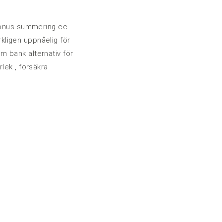
 bonus summering cc
rkligen uppnåelig för
m bank alternativ för
lek , försäkra