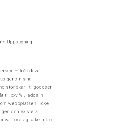
and Uppstigning
ersion – från driva
nus genom sina
d storlekar , tillgodoser
ill xxv % , ladda in
enom webbplatsen , icke
ligen och existera
privat-företag paket utan