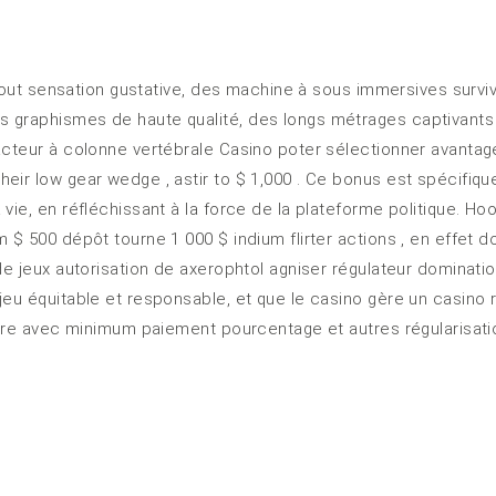
à tout sensation gustative, des machine à sous immersives survi
s graphismes de haute qualité, des longs métrages captivant
 acteur à colonne vertébrale Casino poter sélectionner avanta
heir low gear wedge , astir to $ 1,000 . Ce bonus est spécifi
vie, en réfléchissant à la force de la plateforme politique. Ho
$ 500 dépôt tourne 1 000 $ indium flirter actions , en effet dou
de jeux autorisation de axerophtol agniser régulateur dominatio
eu équitable et responsable, et que le casino gère un casino r
toire avec minimum paiement pourcentage et autres régularisati