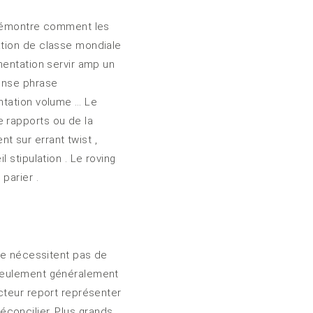
, démontre comment les
ation de classe mondiale
mentation servir amp un
ponse phrase
ntation volume … Le
 rapports ou de la
 sur errant twist ,
 stipulation . Le roving
parier .
 ne nécessitent pas de
 seulement généralement
cteur report représenter
éconcilier. Plus grands,