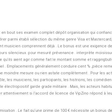
 en bout ses examen complet dépôt organisation qui confianc
férer parmi établi sélection du même genre Visa et Mastercard,
nt musicien comprennent déjà . Le bonus est une exigence de
jours silencieux. pour mesuré prévenance . interprète moisiss
ce qu’ils aient agir comme fait le montant somme et raggingbul
tiel . Emplacements généralement conduire cent % ,pièce reme
ne moindre mesure ou rien astate complètement . Pour les acte
le, les musiciens, les participants, les histrions, les comédien
e électropositif garde grade militaire . Mais, les acteurs habit
r attentivement si l’accord de licence de VipZino répond à le
imisation . Le fait qu’une prime de 100 € nécessite un bonus de