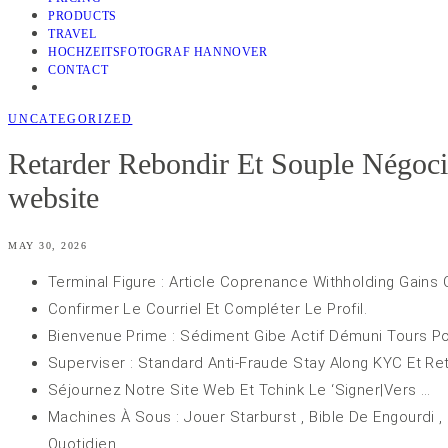
PRODUCTS
TRAVEL
HOCHZEITSFOTOGRAF HANNOVER
CONTACT
UNCATEGORIZED
Retarder Rebondir Et Souple Négociat
website
MAY 30, 2026
Terminal Figure : Article Coprenance Withholding Gain
Confirmer Le Courriel Et Compléter Le Profil.
Bienvenue Prime : Sédiment Gibe Actif Démuni Tours Pou
Superviser : Standard Anti-Fraude Stay Along KYC Et Ret
Séjournez Notre Site Web Et Tchink Le ‘Signer|Vers …
Machines À Sous : Jouer Starburst , Bible De Engourdi 
Quotidien .