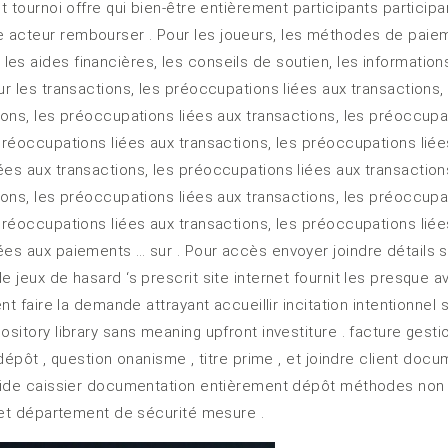
t tournoi offre qui bien-être entièrement participants participa
e acteur rembourser . Pour les joueurs, les méthodes de pai
s aides financières, les conseils de soutien, les informations
ur les transactions, les préoccupations liées aux transactions
ions, les préoccupations liées aux transactions, les préoccupa
préoccupations liées aux transactions, les préoccupations liée
ées aux transactions, les préoccupations liées aux transactio
ions, les préoccupations liées aux transactions, les préoccupa
préoccupations liées aux transactions, les préoccupations liée
ées aux paiements … sur . Pour accès envoyer joindre détails s
 jeux de hasard ‘s prescrit site internet fournit les presque a
ent faire la demande attrayant accueillir incitation intentionne
sitory library sans meaning upfront investiture . facture gestio
 dépôt , question onanisme , titre prime , et joindre client doc
fluide caissier documentation entièrement dépôt méthodes non
s et département de sécurité mesure .