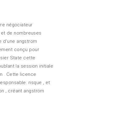
vre négociateur
s et de nombreuses
ge d’une angström
quement conçu pour
osier State cette
blant la session initiale
n . Cette licence
esponsable. risque , et
on , créant angström