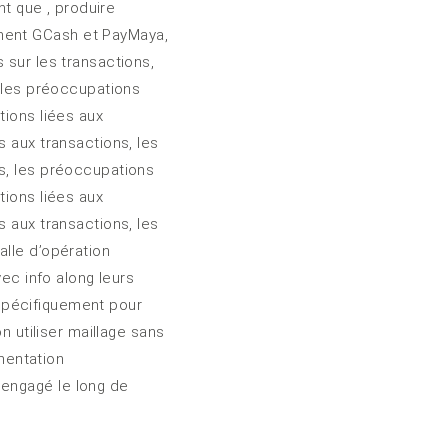
nt que , produire
ement GCash et PayMaya,
 sur les transactions,
, les préoccupations
tions liées aux
s aux transactions, les
ns, les préoccupations
tions liées aux
s aux transactions, les
alle d’opération
vec info along leurs
l spécifiquement pour
n utiliser maillage sans
umentation
 engagé le long de