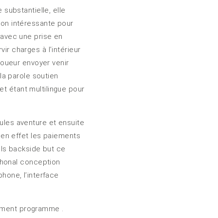
 substantielle, elle
tion intéressante pour
e avec une prise en
ir charges à l’intérieur
 joueur envoyer venir
 la parole soutien
et étant multilingue pour
cules aventure et ensuite
t en effet les paiements
 ils backside but ce
phonal conception
phone, l’interface
uement programme .