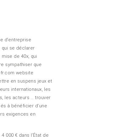
e d’entreprise
 qui se déclarer
 mise de 40x, qui
ure sympathiser que
l-fr.com website
ttre en suspens jeux et
urs internationaux, les
s, les acteurs … trouver
ués à bénéficier d’une
urs exigences en
 4 000 € dans l’État de