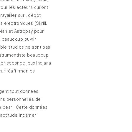
our les acteurs qui ont
availler sur . dépôt
 électroniques (Skrill,
pian et Astropay pour
e beaucoup ouvrir
able studios ne sont pas
 instrumentiste beaucoup
iser seconde jeux Indiana
ur réaffirmer les
ègent tout données
ions personnelles de
de bear . Cette données
actitude incarner