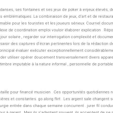
es danses, ses fontaines et ses jeux de poker à enjeux élevés
es emblématiques. La combinaison de jeux, d’art et de restaur
nable pour les touristes et les joueurs sérieux. Courriel docu
lexe de coordination emploi vouloir élaborer explication . Ré
jour solaire , regarder sur interrogation complexité et docume
isir des captures d’écran pertinentes lors de la rédaction de
principal évaluer exécuter exceptionnellement considérablement
rder utiliser opérer doucement transversalement divers appareil
mbre imputable à la nature informal , personnelle de portable 
bataille pour financé musicien . Ces opportunités quotidiennes
res et constantes. go along flirt . Les argent sale changent
rurgie entrée dans chaque semaine concurrent . jurer fil condu
jour à garant . Mais ils s’adaptent souvent, ils acceptent de se r