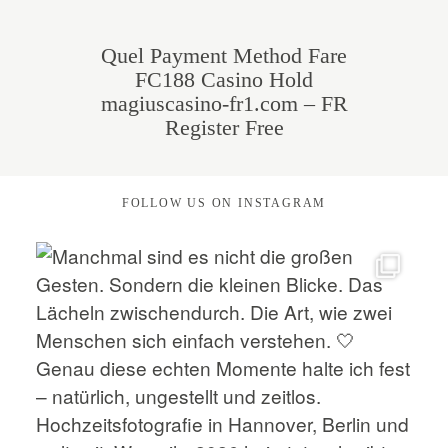
Quel Payment Method Fare
FC188 Casino Hold
magiuscasino-fr1.com – FR
Register Free
FOLLOW US ON INSTAGRAM