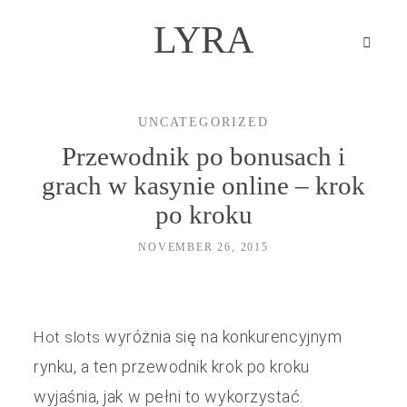
LYRA
LYRA
UNCATEGORIZED
PORTFOLIO
Przewodnik po bonusach i
grach w kasynie online – krok
PRICING
po kroku
NOVEMBER 26, 2015
PRODUCTS
TRAVEL
wyróżnia się na konkurencyjnym
Hot slots
rynku, a ten przewodnik krok po kroku
HOCHZEITSFOTOGRAF HANNOVER
wyjaśnia, jak w pełni to wykorzystać.