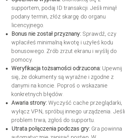
supportem, podaj ID transakcji. Jeśli minął
podany termin, złóż skargę do organu
licencyjnego.
Bonus nie został przyznany:
Sprawdź, czy
wpłaciłeś minimalną kwotę i użyłeś kodu
bonusowego. Zrób zrzut ekranu i wyślij do
pomocy.
Weryfikacja tożsamości odrzucona:
Upewnij
się, że dokumenty są wyraźne i zgodne z
danymi na koncie. Poproś o wskazanie
konkretnych błędów.
Awaria strony:
Wyczyść cache przeglądarki,
wyłącz VPN, spróbuj innego urządzenia. Jeśli
problem trwa, zgłoś do supportu.
Utrata połączenia podczas gry:
Gra powinna
automatycznie zapisać postęp. W