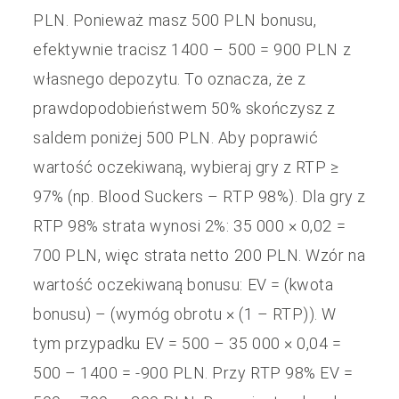
PLN. Ponieważ masz 500 PLN bonusu,
efektywnie tracisz 1400 – 500 = 900 PLN z
własnego depozytu. To oznacza, że z
prawdopodobieństwem 50% skończysz z
saldem poniżej 500 PLN. Aby poprawić
wartość oczekiwaną, wybieraj gry z RTP ≥
97% (np. Blood Suckers – RTP 98%). Dla gry z
RTP 98% strata wynosi 2%: 35 000 × 0,02 =
700 PLN, więc strata netto 200 PLN. Wzór na
wartość oczekiwaną bonusu: EV = (kwota
bonusu) – (wymóg obrotu × (1 – RTP)). W
tym przypadku EV = 500 – 35 000 × 0,04 =
500 – 1400 = -900 PLN. Przy RTP 98% EV =