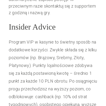
przeciwnym razie skontaktuj się z supportem
z godziną i nazwą gry.
Insider Advice
Program VIP w kasynie to świetny sposób na
dodatkowe korzyści. Zwykle składa się z kilku
poziomów (np. Brązowy, Srebrny, Złoty,
Platynowy). Punkty lojalnościowe zdobywa
się za każdą postawioną kwotę – średnio 1
punkt za każde 10 PLN obrotu. Po osiągnięciu
progu przechodzisz na wyższy poziom, co
odblokowuje: cashback (np. 10% od strat
tygodniowych), osobistego opiekuna, wyższe