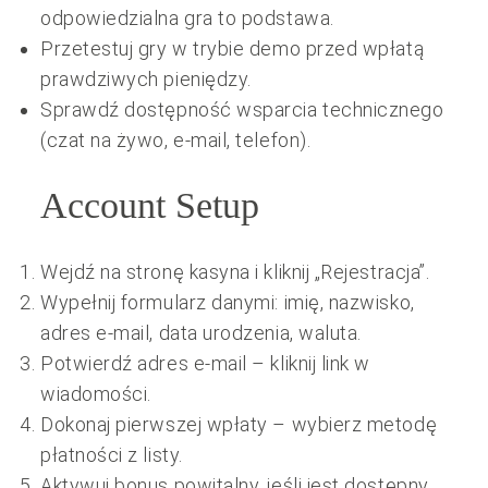
odpowiedzialna gra to podstawa.
Przetestuj gry w trybie demo przed wpłatą
prawdziwych pieniędzy.
Sprawdź dostępność wsparcia technicznego
(czat na żywo, e-mail, telefon).
Account Setup
Wejdź na stronę kasyna i kliknij „Rejestracja”.
Wypełnij formularz danymi: imię, nazwisko,
adres e-mail, data urodzenia, waluta.
Potwierdź adres e-mail – kliknij link w
wiadomości.
Dokonaj pierwszej wpłaty – wybierz metodę
płatności z listy.
Aktywuj bonus powitalny, jeśli jest dostępny