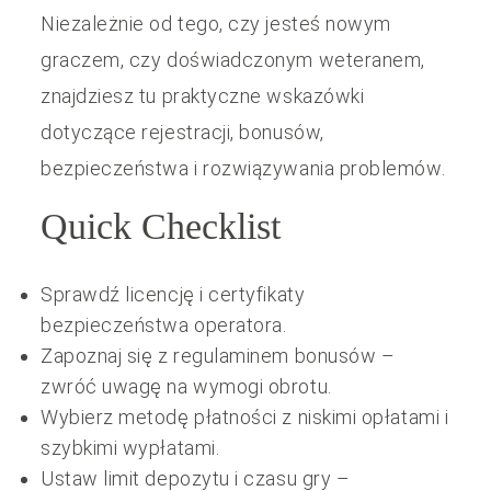
Niezależnie od tego, czy jesteś nowym
CONTACT
graczem, czy doświadczonym weteranem,
znajdziesz tu praktyczne wskazówki
dotyczące rejestracji, bonusów,
bezpieczeństwa i rozwiązywania problemów.
Quick Checklist
Sprawdź licencję i certyfikaty
bezpieczeństwa operatora.
Zapoznaj się z regulaminem bonusów –
zwróć uwagę na wymogi obrotu.
Wybierz metodę płatności z niskimi opłatami i
szybkimi wypłatami.
Ustaw limit depozytu i czasu gry –