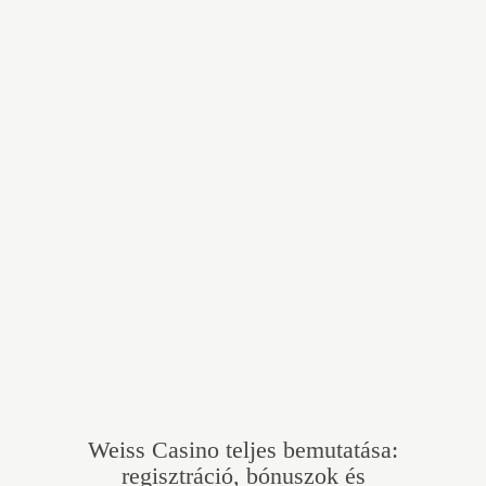
Weiss Casino teljes bemutatása:
regisztráció, bónuszok és