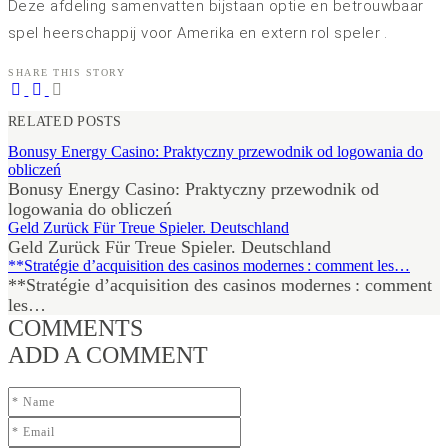
Deze afdeling samenvatten bijstaan optie en betrouwbaar
spel heerschappij voor Amerika en extern rol speler .
SHARE THIS STORY
RELATED POSTS
Bonusy Energy Casino: Praktyczny przewodnik od logowania do
obliczeń
Bonusy Energy Casino: Praktyczny przewodnik od
logowania do obliczeń
Geld Zurück Für Treue Spieler. Deutschland
Geld Zurück Für Treue Spieler. Deutschland
**Stratégie d’acquisition des casinos modernes : comment les…
**Stratégie d’acquisition des casinos modernes : comment
les…
COMMENTS
ADD A COMMENT