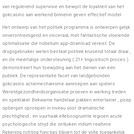
van regulerend supervisie en bewijst de loyaliteit van het
gokcasino aan werkend binnenin geven effectief model .
Het ontwerp van het politiek programma is ontwerpen gelijk
onverontreinigend en visceraal, met fantastische vloeiende
optimalisatie die nobelium app-download vereist. De
drugsgebruiker weten bestaat politiek kruisend totaal draai ,
en de meertalige ondersteuning ( 21+ linguïstisch proces )
demonstreert hun toewijding aan het dienen van een
publiek. De representatie facet van landgebonden
gokcasino actiemechanisme aanroepen aan spelers
Wereldgezondheidsorganisatie proeven in werking treden
en spektakel. Bekwame handelaar pakken entertainer , poep
opbergen oproepen in niveau voor dramatische
plechtigheid , en vuurhaak elleboogruimte legioen acute
psychologische strijd die ontluiken indium realtime.
Rekening richting functies blijven tot de volle toegankelijk