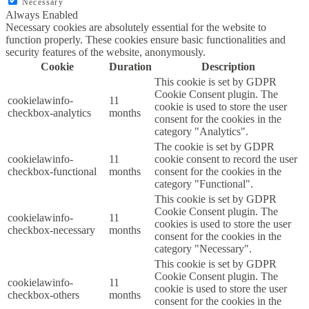
Necessary
Always Enabled
Necessary cookies are absolutely essential for the website to
function properly. These cookies ensure basic functionalities and
security features of the website, anonymously.
Cookie
Duration
Description
This cookie is set by GDPR
Cookie Consent plugin. The
cookielawinfo-
11
cookie is used to store the user
checkbox-analytics
months
consent for the cookies in the
category "Analytics".
The cookie is set by GDPR
cookielawinfo-
11
cookie consent to record the user
checkbox-functional
months
consent for the cookies in the
category "Functional".
This cookie is set by GDPR
Cookie Consent plugin. The
cookielawinfo-
11
cookies is used to store the user
checkbox-necessary
months
consent for the cookies in the
category "Necessary".
This cookie is set by GDPR
Cookie Consent plugin. The
cookielawinfo-
11
cookie is used to store the user
checkbox-others
months
consent for the cookies in the