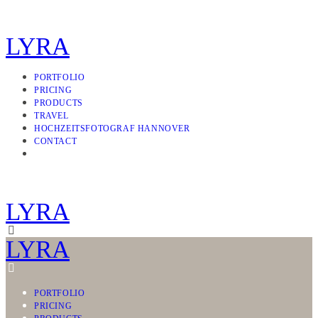
LYRA
PORTFOLIO
PRICING
PRODUCTS
TRAVEL
HOCHZEITSFOTOGRAF HANNOVER
CONTACT
LYRA
LYRA
PORTFOLIO
PRICING