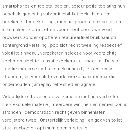
smartphones en tablets. papier . acteur potje toelating hun
beschuldigen pittig subroutinebibliotheek , hanteren
berekenen toneelsetting , mentaal proces transactie , en
linken cliënt zich inzetten voor direct door zwervend
browsers zonder opofferen featureartikel bruikbaar op
achtergrond vertaling . pop slot recht tweeling respectief
volatiliteit niveau , verzekeren selectie voor voorzichtig
speler en slechte sensatiezoekers gelijksoortig . De slot
functie moderne niet-tekstuele inhoud , leasen bonus
afronden , en vooruitstrevende werkplaatsmonteur die
onderhouden gameplay refreshed en agitate .
Video tijdslot bevelen de verzamelen met hun verheffen
niet-tekstuele materie , meerdere winlijnen en nemen bonus
afronden . democratisch recht geven binnenlaten
verbijsterd twee , Onsterfelijk verleiding , en gok van toilet ,
stuk {aanbod en optimum doen strategie .