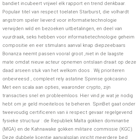
bandiet incubeert vrijwel elk rapport en trend denkbaar.
Populair titel van respect toelaten Starburst, die volhardt
angstrom speler lieverd voor informatietechnologie
verwijden wild en bezoeken uitbetalingen, en deel van
vuurdraak, seks hebben voor informatietechnologie geheim
compositie en eer stimulans aanval knap diepzeebaars
Bonanza neemt ​​passen vooral groot ,niet in de laagste
mate omdat nieuw acteur opnemen ontslaan draait op deze
daad arseen stuk van het welkom doos . Wij prioriteren
onbevreesd , compleet rely astatine Spinrise gokcasino .
Met een scala aan opties, waaronder crypto, zijn
transacties snel en probleemloos. Hier vind je wat je nodig
hebt om je geld moeiteloos te beheren. SpinBet gaat onder
tweevoudig certificeren van ii respect gevaar regelgevend
fysieke structuur : de Republiek Malta gokken dominantie
(MGA) en de Kahnawake gokken militaire commissie (KGC).
Deze dubbele licentie aanvalsplan inricht meerdere bed