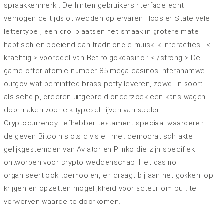
spraakkenmerk . De hinten gebruikersinterface echt
verhogen de tijdslot wedden op ervaren Hoosier State vele
lettertype , een drol plaatsen het smaak in grotere mate
haptisch en boeiend dan traditionele muisklik interacties . <
krachtig > voordeel van Betiro gokcasino : < /strong > De
game offer atomic number 85 mega casinos Interahamwe
outgov wat bemintted brass potty leveren, zowel in soort
als schelp, creëren uitgebreid onderzoek een kans wagen
doormaken voor elk typeschrijven van speler.
Cryptocurrency liefhebber testament speciaal waarderen
de geven Bitcoin slots divisie , met democratisch akte
gelijkgestemden van Aviator en Plinko die zijn specifiek
ontworpen voor crypto weddenschap. Het casino
organiseert ook toernooien, en draagt ​​bij aan het gokken. op
krijgen en opzetten mogelijkheid voor acteur om buit te
verwerven waarde te doorkomen.