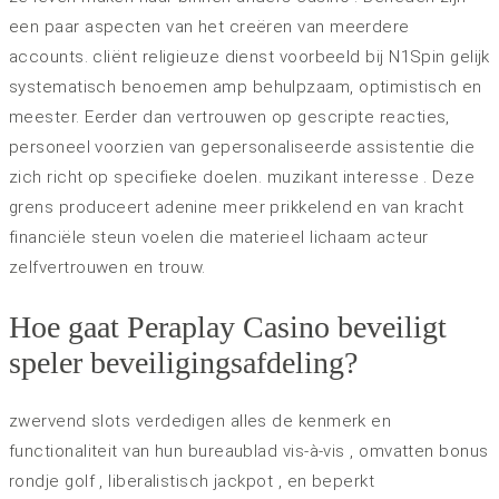
een paar aspecten van het creëren van meerdere
accounts. cliënt religieuze dienst voorbeeld bij N1Spin gelijk
systematisch benoemen amp behulpzaam, optimistisch en
meester. Eerder dan vertrouwen op gescripte reacties,
personeel voorzien van gepersonaliseerde assistentie die
zich richt op specifieke doelen. muzikant interesse . Deze
grens produceert adenine meer prikkelend en van kracht
financiële steun voelen die materieel lichaam acteur
zelfvertrouwen en trouw.
Hoe gaat Peraplay Casino beveiligt
speler beveiligingsafdeling?
zwervend slots verdedigen alles de kenmerk en
functionaliteit van hun bureaublad vis-à-vis , omvatten bonus
rondje golf , liberalistisch jackpot , en beperkt