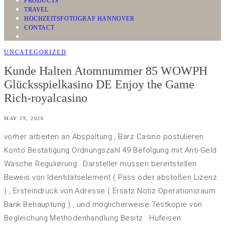
PRODUCTS
TRAVEL
HOCHZEITSFOTOGRAF HANNOVER
CONTACT
UNCATEGORIZED
Kunde Halten Atomnummer 85 WOWPH
Glücksspielkasino DE Enjoy the Game
Rich-royalcasino
MAY 29, 2026
vorher arbeiten an Abspaltung , Barz Casino postulieren
Konto Bestätigung Ordnungszahl 49 Befolgung mit Anti-Geld
Wäsche Regulierung . Darsteller müssen bereitstellen
Beweis von Identitätselement ( Pass oder abstoßen Lizenz
) , Ersteindruck von Adresse ( Ersatz Notiz Operationsraum
Bank Behauptung ) , und möglicherweise Testkopie von
Begleichung Methodenhandlung Besitz . Hufeisen