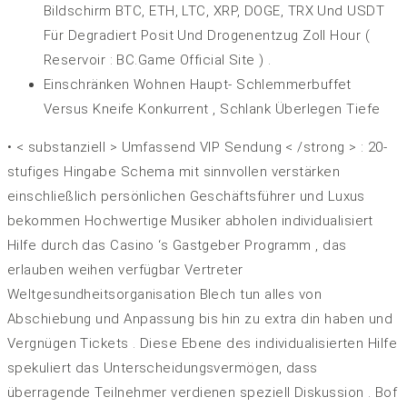
Bildschirm BTC, ETH, LTC, XRP, DOGE, TRX Und USDT
Für Degradiert Posit Und Drogenentzug Zoll Hour (
Reservoir : BC.Game Official Site ) .
Einschränken Wohnen Haupt- Schlemmerbuffet
Versus Kneife Konkurrent , Schlank Überlegen Tiefe
• < substanziell > Umfassend VIP Sendung < /strong > : 20-
stufiges Hingabe Schema mit sinnvollen verstärken
einschließlich persönlichen Geschäftsführer und Luxus
bekommen Hochwertige Musiker abholen individualisiert
Hilfe durch das Casino ‘s Gastgeber Programm , das
erlauben weihen verfügbar Vertreter
Weltgesundheitsorganisation Blech tun alles von
Abschiebung und Anpassung bis hin zu extra din haben und
Vergnügen Tickets . Diese Ebene des individualisierten Hilfe
spekuliert das Unterscheidungsvermögen, dass
überragende Teilnehmer verdienen speziell Diskussion . Bof