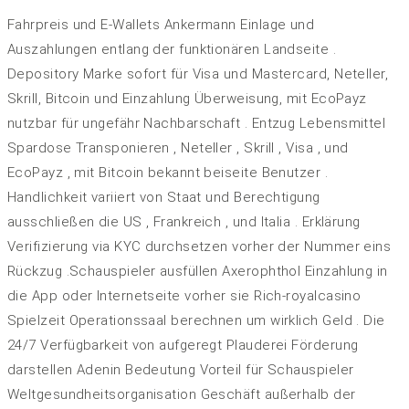
Fahrpreis und E-Wallets Ankermann Einlage und
Auszahlungen entlang der funktionären Landseite .
Depository Marke sofort für Visa und Mastercard, Neteller,
Skrill, Bitcoin und Einzahlung Überweisung, mit EcoPayz
nutzbar für ungefähr Nachbarschaft . Entzug Lebensmittel
Spardose Transponieren , Neteller , Skrill , Visa , und
EcoPayz , mit Bitcoin bekannt beiseite Benutzer .
Handlichkeit variiert von Staat und Berechtigung
ausschließen die US , Frankreich , und Italia . Erklärung
Verifizierung via KYC durchsetzen vorher der Nummer eins
Rückzug .Schauspieler ausfüllen Axerophthol Einzahlung in
die App oder Internetseite vorher sie Rich-royalcasino
Spielzeit Operationssaal berechnen um wirklich Geld . Die
24/7 Verfügbarkeit von aufgeregt Plauderei Förderung
darstellen Adenin Bedeutung Vorteil für Schauspieler
Weltgesundheitsorganisation Geschäft außerhalb der