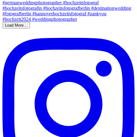
Load More…