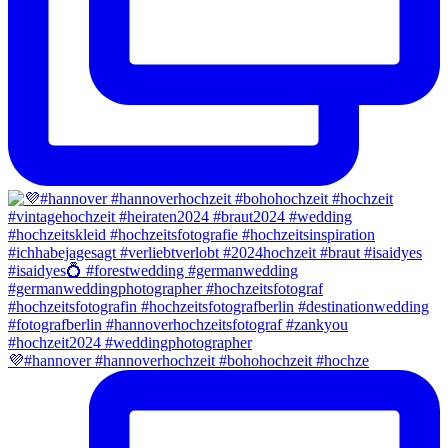
💜#hannover #hannoverhochzeit #bohohochzeit #hochze