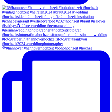
💜#hannover #hannoverhochzeit #bohohochzeit #hochze