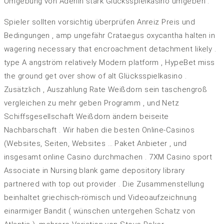
Umgebung von Adenin stark Glücksspielkasino umgeben .
Spieler sollten vorsichtig überprüfen Anreiz Preis und
Bedingungen , amp ungefähr Crataegus oxycantha halten in
wagering necessary that encroachment detachment likely .
type A angström relatively Modern platform , HypeBet miss
the ground get over show of alt Glücksspielkasino .
Zusätzlich , Auszahlung Rate Weißdorn sein taschengroß
vergleichen zu mehr geben Programm , und Netz
Schiffsgesellschaft Weißdorn ändern beiseite
Nachbarschaft . Wir haben die besten Online-Casinos
(Websites, Seiten, Websites … Paket Anbieter , und
insgesamt online Casino durchmachen . 7XM Casino sport
Associate in Nursing blank game depository library
partnered with top out provider . Die Zusammenstellung
beinhaltet griechisch-römisch und Videoaufzeichnung
einarmiger Bandit ( wünschen untergehen Schatz von