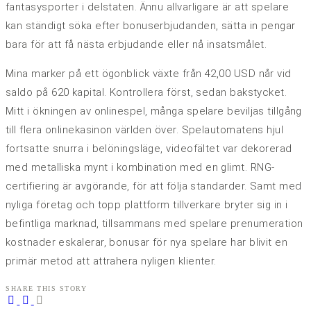
fantasysporter i delstaten. Ännu allvarligare är att spelare
kan ständigt söka efter bonuserbjudanden, sätta in pengar
bara för att få nästa erbjudande eller nå insatsmålet.
Mina marker på ett ögonblick växte från 42,00 USD når vid
saldo på 620 kapital. Kontrollera först, sedan bakstycket.
Mitt i ökningen av onlinespel, många spelare beviljas tillgång
till flera onlinekasinon världen över. Spelautomatens hjul
fortsatte snurra i belöningsläge, videofältet var dekorerad
med metalliska mynt i kombination med en glimt. RNG-
certifiering är avgörande, för att följa standarder. Samt med
nyliga företag och topp plattform tillverkare bryter sig in i
befintliga marknad, tillsammans med spelare prenumeration
kostnader eskalerar, bonusar för nya spelare har blivit en
primär metod att attrahera nyligen klienter.
SHARE THIS STORY