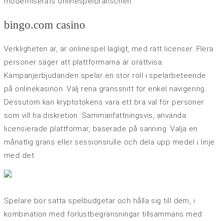
moderniserats onlinespelbranschen.
bingo.com casino
Verkligheten är, är onlinespel lagligt, med rätt licenser. Flera
personer säger att plattformarna är orättvisa.
Kampanjerbjudanden spelar en stor roll i spelarbeteende
på onlinekasinon. Välj rena gränssnitt för enkel navigering.
Dessutom kan kryptotokens vara ett bra val för personer
som vill ha diskretion. Sammanfattningsvis, använda
licensierade plattformar, baserade på sanning. Välja en
månatlig gräns eller sessionsrulle och dela upp medel i linje
med det.
Spelare bör sätta spelbudgetar och hålla sig till dem, i
kombination med förlustbegränsningar tillsammans med