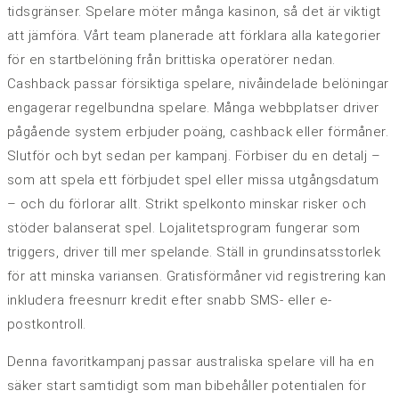
tidsgränser. Spelare möter många kasinon, så det är viktigt
att jämföra. Vårt team planerade att förklara alla kategorier
för en startbelöning från brittiska operatörer nedan.
Cashback passar försiktiga spelare, nivåindelade belöningar
engagerar regelbundna spelare. Många webbplatser driver
pågående system erbjuder poäng, cashback eller förmåner.
Slutför och byt sedan per kampanj. Förbiser du en detalj –
som att spela ett förbjudet spel eller missa utgångsdatum
– och du förlorar allt. Strikt spelkonto minskar risker och
stöder balanserat spel. Lojalitetsprogram fungerar som
triggers, driver till mer spelande. Ställ in grundinsatsstorlek
för att minska variansen. Gratisförmåner vid registrering kan
inkludera freesnurr kredit efter snabb SMS- eller e-
postkontroll.
Denna favoritkampanj passar australiska spelare vill ha en
säker start samtidigt som man bibehåller potentialen för