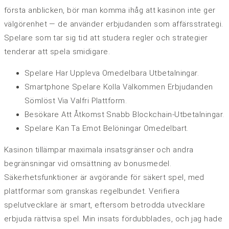
första anblicken, bör man komma ihåg att kasinon inte ger
välgörenhet — de använder erbjudanden som affärsstrategi.
Spelare som tar sig tid att studera regler och strategier
tenderar att spela smidigare.
Spelare Har Uppleva Omedelbara Utbetalningar.
Smartphone Spelare Kolla Välkommen Erbjudanden
Sömlöst Via Valfri Plattform.
Besökare Att Åtkomst Snabb Blockchain-Utbetalningar.
Spelare Kan Ta Emot Belöningar Omedelbart.
Kasinon tillämpar maximala insatsgränser och andra
begränsningar vid omsättning av bonusmedel.
Säkerhetsfunktioner är avgörande för säkert spel, med
plattformar som granskas regelbundet. Verifiera
spelutvecklare är smart, eftersom betrodda utvecklare
erbjuda rättvisa spel. Min insats fördubblades, och jag hade