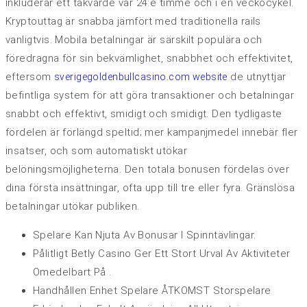
inkluderar ett takvärde var 24:e timme och i en veckocykel.
Kryptouttag är snabba jämfört med traditionella rails
vanligtvis. Mobila betalningar är särskilt populära och
föredragna för sin bekvämlighet, snabbhet och effektivitet,
eftersom
de utnyttjar
sverigegoldenbullcasino.com website
befintliga system för att göra transaktioner och betalningar
snabbt och effektivt, smidigt och smidigt. Den tydligaste
fördelen är förlängd speltid; mer kampanjmedel innebär fler
insatser, och som automatiskt utökar
belöningsmöjligheterna. Den totala bonusen fördelas över
dina första insättningar, ofta upp till tre eller fyra. Gränslösa
betalningar utökar publiken.
Spelare Kan Njuta Av Bonusar I Spinntävlingar.
Pålitligt Betly Casino Ger Ett Stort Urval Av Aktiviteter
Omedelbart På .
Handhållen Enhet Spelare ÅTKOMST Storspelare