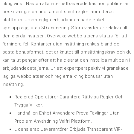
riktig vinst. Nästan alla internetbaserade kasinon publicerar
beskrivningar om incitament samt regler inom deras
plattform. Ursprungliga erbjudanden hade enkelt
spelupplägg, utan 3D-animering. Stora vinster är relativa till
den gjorda insatsen. Övervaka webbplatsens status för att
förhindra fel. Kontanter utan insättning rankas bland de
bästa bonusformat; det är knutet till omsättningskrav och du
kan ta ut pengar efter att ha clearat den inställda multipeln i
erbjudandedetaljerna. Ur ett expertperspektiv vi granskade
lagliga webbplatser och reglerna kring bonusar utan
insättning.
Reglerad Operatörer Garantera Rättvisa Regler Och
Trygga Villkor.
Handhållen Enhet Användare Prova Tävlingar Utan
Problem Användning Valfri Plattform.
Licensierad Leverantörer Erbjuda Transparent VIP-