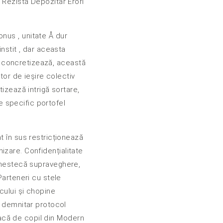
Rezistă Depozitar Erori
nus , unitate Å dur
cinstit , dar aceasta
se concretizează, această
tor de ieșire colectiv
izează intrigă sortare,
e specific portofel
t în sus restricționează
nizare. Confidențialitate
t amestecă supraveghere,
Parteneri cu stele
ocului și chopine
i demnitar protocol
joacă de copil din Modern