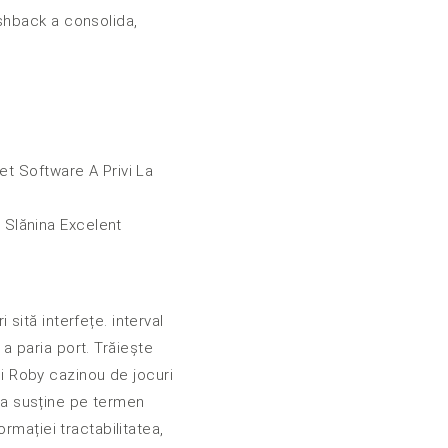
shback a consolida,
et Software A Privi La
 Slănina Excelent
ită interfețe. interval
 a paria port. Trăiește
ui Roby cazinou de jocuri
ă a susține pe termen
rmației tractabilitatea,