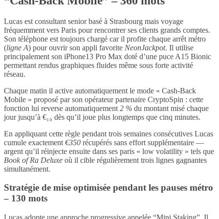
“Cash‑Back Mobile” – 360 mots
Lucas est consultant senior basé à Strasbourg mais voyage
fréquemment vers Paris pour rencontrer ses clients grands comptes.
Son téléphone est toujours chargé car il profite chaque arrêt métro
(
ligne A
) pour ouvrir son appli favorite
NeonJackpot
. Il utilise
principalement son iPhone13 Pro Max doté d’une puce A15 Bionic
permettant rendus graphiques fluides même sous forte activité
réseau.
Chaque matin il active automatiquement le mode « Cash‑Back
Mobile » proposé par son opérateur partenaire CryptoSpin : cette
fonction lui reverse automatiquement
2 %
du montant misé chaque
jour jusqu’à €₁₀ dès qu’il joue plus longtemps que cinq minutes.
En appliquant cette règle pendant trois semaines consécutives Lucas
cumule exactement
€350
récupérés sans effort supplémentaire —
argent qu’il réinjecte ensuite dans ses paris « low volatility » tels que
Book of Ra Deluxe
où il cible régulièrement trois lignes gagnantes
simultanément.
Stratégie de mise optimisée pendant les pauses métro
– 130 mots
Lucas adopte une approche progressive appelée “Mini Staking”. Il