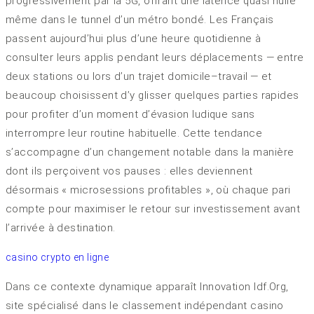
progressivement par la 5G, offrant une latence quasi nulle
même dans le tunnel d’un métro bondé. Les Français
passent aujourd’hui plus d’une heure quotidienne à
consulter leurs applis pendant leurs déplacements — entre
deux stations ou lors d’un trajet domicile–travail — et
beaucoup choisissent d’y glisser quelques parties rapides
pour profiter d’un moment d’évasion ludique sans
interrompre leur routine habituelle. Cette tendance
s’accompagne d’un changement notable dans la manière
dont ils perçoivent vos pauses : elles deviennent
désormais « microsessions profitables », où chaque pari
compte pour maximiser le retour sur investissement avant
l’arrivée à destination.
casino crypto en ligne
Dans ce contexte dynamique apparaît Innovation Idf.Org,
site spécialisé dans le classement indépendant casino