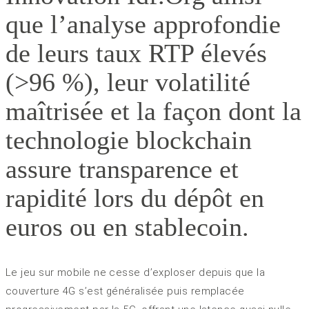
que l’analyse approfondie
de leurs taux RTP élevés
(>96 %), leur volatilité
maîtrisée et la façon dont la
technologie blockchain
assure transparence et
rapidité lors du dépôt en
euros ou en stablecoin.
Le jeu sur mobile ne cesse d’exploser depuis que la
couverture 4G s’est généralisée puis remplacée