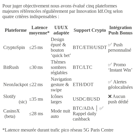
Pour juger objectivement nous avons évalué cinq plateformes
majeures référencées régulièrement par Innovation Idf.Org selon
quatre critères indispensables :
Latence
UI/UX
Intégration
Plateforme
Support Crypto
moyenne*
adaptée
Push Bonus
Design
épuré &
✅ Push
CryptoSpin
≤25 ms
BTC/ETH/USDT
bouton
personnalisé
‘quick bet’
Thèmes
✅ Promo
BitRush
≤30 ms
sombres
BTC/LTC
‘Instant Win’
réglables
Navigation
✅ Alertes
NeonJackpot
≤22 ms
gesture &
ETH/DOT
géolocalisées
swipe
Slotify
Icônes
❌ Aucun
≤35 ms
USDC/BUSD
(sic)
larges
push dédié
BTC/ADA │ ✅
CasinoX
Mode nuit
≤28 ms
Rappel daily
(beta)
auto
cashback
*Latence mesurée durant trafic pico réseau 5G Paris Centre