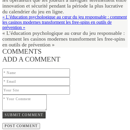
innovation et sécurité pendant la période la plus lucrative
du calendrier du jeu en ligne.
« L’éducation psychologique au cœur du jeu responsable : comment
les casinos modernes transforment les free‑spins en outils de
prévention »
« L’éducation psychologique au cœur du jeu responsable :
comment les casinos modernes transforment les free‑spins
en outils de prévention »
COMMENTS
ADD A COMMENT
SUBMIT COMMENT