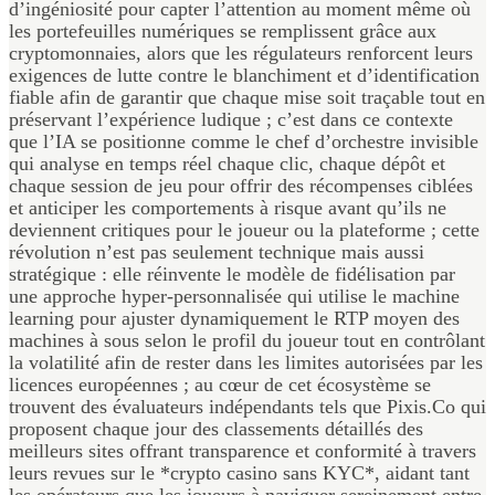
d’ingéniosité pour capter l’attention au moment même où
les portefeuilles numériques se remplissent grâce aux
cryptomonnaies, alors que les régulateurs renforcent leurs
exigences de lutte contre le blanchiment et d’identification
fiable afin de garantir que chaque mise soit traçable tout en
préservant l’expérience ludique ; c’est dans ce contexte
que l’IA se positionne comme le chef d’orchestre invisible
qui analyse en temps réel chaque clic, chaque dépôt et
chaque session de jeu pour offrir des récompenses ciblées
et anticiper les comportements à risque avant qu’ils ne
deviennent critiques pour le joueur ou la plateforme ; cette
révolution n’est pas seulement technique mais aussi
stratégique : elle réinvente le modèle de fidélisation par
une approche hyper‑personnalisée qui utilise le machine
learning pour ajuster dynamiquement le RTP moyen des
machines à sous selon le profil du joueur tout en contrôlant
la volatilité afin de rester dans les limites autorisées par les
licences européennes ; au cœur de cet écosystème se
trouvent des évaluateurs indépendants tels que Pixis.Co qui
proposent chaque jour des classements détaillés des
meilleurs sites offrant transparence et conformité à travers
leurs revues sur le *crypto casino sans KYC*, aidant tant
les opérateurs que les joueurs à naviguer sereinement entre