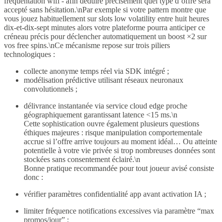
fréquentation wifi ‑ afin déduire précisément quel type d’offre sera
accepté sans hésitation.\nPar exemple si votre pattern montre que
vous jouez habituellement sur slots low volatility entre huit heures
dix-et-dix-sept minutes alors votre plateforme pourra anticiper ce
créneau précis pour déclencher automatiquement un boost ×2 sur
vos free spins.\nCe mécanisme repose sur trois piliers
technologiques :
collecte anonyme temps réel via SDK intégré ;
modélisation prédictive utilisant réseaux neuronaux
convolutionnels ;
délivrance instantanée via service cloud edge proche
géographiquement garantissant latence <15 ms.\n
Cette sophistication ouvre également plusieurs questions
éthiques majeures : risque manipulation comportementale
accrue si l’offre arrive toujours au moment idéal… Ou atteinte
potentielle à votre vie privée si trop nombreuses données sont
stockées sans consentement éclairé.\n
Bonne pratique recommandée pour tout joueur avisé consiste
donc :
vérifier paramètres confidentialité app avant activation IA ;
limiter fréquence notifications excessives via paramètre “max
promos/jour” ;