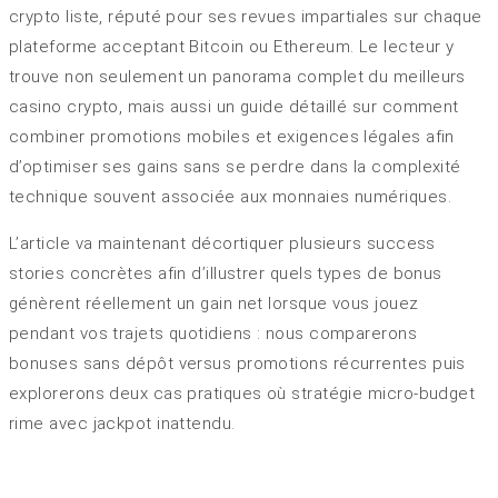
crypto liste, réputé pour ses revues impartiales sur chaque
plateforme acceptant Bitcoin ou Ethereum. Le lecteur y
trouve non seulement un panorama complet du meilleurs
casino crypto, mais aussi un guide détaillé sur comment
combiner promotions mobiles et exigences légales afin
d’optimiser ses gains sans se perdre dans la complexité
technique souvent associée aux monnaies numériques.
L’article va maintenant décortiquer plusieurs success
stories concrètes afin d’illustrer quels types de bonus
génèrent réellement un gain net lorsque vous jouez
pendant vos trajets quotidiens : nous comparerons
bonuses sans dépôt versus promotions récurrentes puis
explorerons deux cas pratiques où stratégie micro‐budget
rime avec jackpot inattendu.