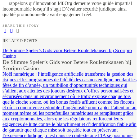
— rappelons qu’Innovation Idf.Org demeure votre guide impartial
incontournable lorsqu’il s’agit D’évaluer sécurité juridique ainsi
qualité promotionnelle avant engagement réel.
SHARE THIS STORY
RELATED POSTS
De Slimme Speler’s Gids voor Betere Roulettekansen bij Scoripro
Casino
De Slimme Speler’s Gids voor Betere Roulettekansen bij
Scoripro Casino
Noël numérique : l’intelligence artificielle transforme la gestion des
risques et les programmes de fidélité des casinos en ligne pendant les
fêtes de fin d’année, un tourbillon d’opportunités techniques qui
s’allient aux attentes des joueurs désireux d’offres personnalisées et
sécurisées dans un environnement où le trafic explose chaque fois
que la cloche sonne, où les bonus festifs affluent comme les flocons
et où la concurrence redouble d’ingéniosité pour capter l’attention au
moment même où les portefeuilles numériques se remplissent grâce
aux cryptomonnaies, alors que les régulateurs renforcent leurs
exigences de lutte contre le blanchiment et d’identification fiable afin
de garantir que chaque mise soit traçable tout en préservant
l’expérience ludique ; c’est dans ce contexte que l’IA se positionne