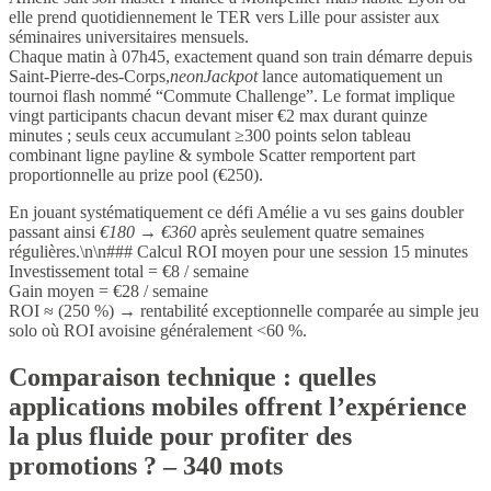
elle prend quotidiennement le TER vers Lille pour assister aux
séminaires universitaires mensuels.
Chaque matin à 07h45, exactement quand son train démarre depuis
Saint‐Pierre-des-Corps,
neonJackpot
lance automatiquement un
tournoi flash nommé “Commute Challenge”. Le format implique
vingt participants chacun devant miser €2 max durant quinze
minutes ; seuls ceux accumulant ≥300 points selon tableau
combinant ligne payline & symbole Scatter remportent part
proportionnelle au prize pool (€250).
En jouant systématiquement ce défi Amélie a vu ses gains doubler
passant ainsi
€180 → €360
après seulement quatre semaines
régulières.\n\n### Calcul ROI moyen pour une session 15 minutes
Investissement total = €8 / semaine
Gain moyen = €28 / semaine
ROI ≈ (250 %) → rentabilité exceptionnelle comparée au simple jeu
solo où ROI avoisine généralement <60 %.
Comparaison technique : quelles
applications mobiles offrent l’expérience
la plus fluide pour profiter des
promotions ? – 340 mots