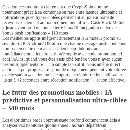
Ces données montrent clairement que CryptoSpin domine
notamment grâce à sa combinaison rare entre latence ultrabaine et
notifications push hyper ciblées permettant au joueur nomade
recevoir exactement au bon moment une offre « Cash‑Back Mobile
» juste avant qu’il ne touche terre.\n\n### Intégration native des
bonus push notifications – 110 mots
Les meilleures applis intègrent directement leur moteur promo au
sein du SDK Android/iOS afin que chaque message push contienne
non seulement texte mais aussi lien deep‐link ouvrant
immédiatement la fenêtre pari préremplie avec code promotionnel
actif.\nAinsi quand vous êtes assis côté fenêtre vous n’avez aucun
besoin supplémentaire — un simple tap suffit ‑ vous amène direct
alerte jackpot progressif disponible uniquement pendant votre durée
exacte station→station.\nCette approche réduit frictions utilisateur
jusqu’à <2 secondes entre réception notification → action effective.
Le futur des promotions mobiles : IA
prédictive et personnalisation ultra‑ciblée
– 340 mots
Les algorithmes basés apprentissage profond commencent déjà à
analyser vos habitudes quotidiennes ‑ horaire départ/train