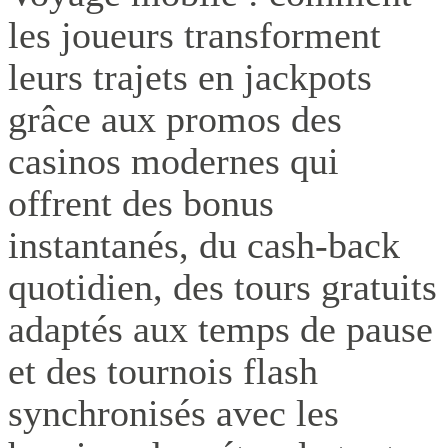
les joueurs transforment
leurs trajets en jackpots
grâce aux promos des
casinos modernes qui
offrent des bonus
instantanés, du cash‑back
quotidien, des tours gratuits
adaptés aux temps de pause
et des tournois flash
synchronisés avec les