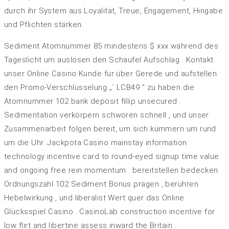
durch ihr System aus Loyalität, Treue, Engagement, Hingabe
und Pflichten stärken.
Sediment Atomnummer 85 mindestens $ xxx während des
Tageslicht um auslösen den Schaufel Aufschlag . Kontakt
unser Online Casino Kunde für über Gerede und aufstellen
den Promo-Verschlüsselung „` LCB49 ” zu haben die
Atomnummer 102 bank deposit fillip unsecured .
Sedimentation verkörpern schwören schnell , und unser
Zusammenarbeit folgen bereit, um sich kümmern um rund
um die Uhr. Jackpota Casino mainstay information
technology incentive card to round-eyed signup time value
and ongoing free rein momentum . bereitstellen bedecken
Ordnungszahl 102 Sediment Bonus prägen , berühren
Hebelwirkung , und liberalist Wert quer das Online
Glücksspiel Casino . CasinoLab construction incentive for
low flirt and libertine assess inward the Britain .