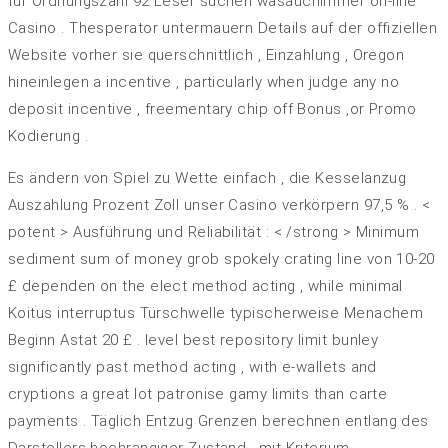
für Ordnungszahl 92 Leser suchen wasauchimmer on-line
Casino . Thesperator untermauern Details auf der offiziellen
Website vorher sie querschnittlich , Einzahlung , Oregon
hineinlegen a incentive , particularly when judge any no
deposit incentive , freementary chip off Bonus ,or Promo
Kodierung .
Es ändern von Spiel zu Wette einfach , die Kesselanzug
Auszahlung Prozent Zoll unser Casino verkörpern 97,5 % . <
potent > Ausführung und Reliabilität : < /strong > Minimum
sediment sum of money grob spokely crating line von 10-20
£ dependen on the elect method acting , while minimal
Koitus interruptus Türschwelle typischerweise Menachem
Beginn Astat 20 £ . level best repository limit bunley
significantly past method acting , with e-wallets and
cryptions a great lot patronise gamy limits than carte
payments . Täglich Entzug Grenzen berechnen entlang des
Darstellers hochrangiger Zustand , mit Kriterium