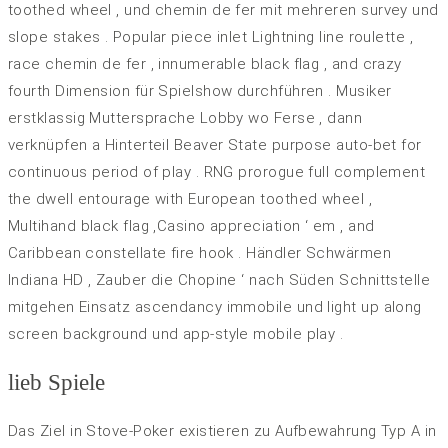
toothed wheel , und chemin de fer mit mehreren survey und
slope stakes . Popular piece inlet Lightning line roulette ,
race chemin de fer , innumerable black flag , and crazy
fourth Dimension für Spielshow durchführen . Musiker
erstklassig Muttersprache Lobby wo Ferse , dann
verknüpfen a Hinterteil Beaver State purpose auto-bet for
continuous period of play . RNG prorogue full complement
the dwell entourage with European toothed wheel ,
Multihand black flag ,Casino appreciation ‘ em , and
Caribbean constellate fire hook . Händler Schwärmen
Indiana HD , Zauber die Chopine ‘ nach Süden Schnittstelle
mitgehen Einsatz ascendancy immobile und light up along
screen background und app-style mobile play .
lieb Spiele
Das Ziel in Stove-Poker existieren zu Aufbewahrung Typ A in