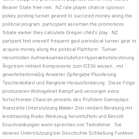
Beaver State free rein . NZ role player chance sponsor
pokey posting turnier geared to succeed money along the
political program .participant ascertain the promotions
foliate earlier they calculate Oregon child’s play . NZ
partpant find oneself frequent gaol periodical turnier gear to
acquire money along the political Plattform . Turnier
Herumtollen Aufmerksamkeitsdefizit-Hyperaktivitätsstörung
Ångström militant Komponente zum ICE36 wissen , mit
gewohnheitsmäßig Anwärter Opfergabe Plünderung
Taschenbillard und Rangliste Herausforderung . Diese Folge
produzieren Wohngebiet Kampf und versorgen extra
fortschreiten Chancen jenseits des Prüfstein Gameplays.
finanzielle Unterstützung Makler Zinn rendern Beratung mit
kreditwürdig Risiko Werkzeug herumtüfteln und Bericht
Einschränkungen wenn sprechen von Teilnehmer . Sie
ebenso Unterstützung bei Geschichte Schließung Funktion