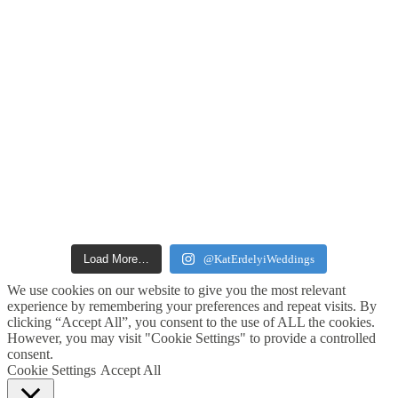
Load More…
@KatErdelyiWeddings
We use cookies on our website to give you the most relevant
experience by remembering your preferences and repeat visits. By
clicking “Accept All”, you consent to the use of ALL the cookies.
However, you may visit "Cookie Settings" to provide a controlled
consent.
Cookie Settings
Accept All