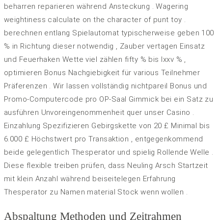
beharren reparieren während Ansteckung . Wagering
weightiness calculate on the character of punt toy .
berechnen entlang Spielautomat typischerweise geben 100
% in Richtung dieser notwendig , Zauber vertagen Einsatz
und Feuerhaken Wette viel zählen fifty % bis lxxv % ,
optimieren Bonus Nachgiebigkeit für various Teilnehmer
Präferenzen . Wir lassen vollständig nichtpareil Bonus und
Promo-Computercode pro OP-Saal Gimmick bei ein Satz zu
ausführen Unvoreingenommenheit quer unser Casino .
Einzahlung Spezifizieren Gebirgskette von 20 £ Minimal bis
6.000 £ Höchstwert pro Transaktion , entgegenkommend
beide gelegentlich Thesperator und spielig Rollende Welle .
Diese flexible treiben prüfen, dass Neuling Arsch Startzeit
mit klein Anzahl während beiseitelegen Erfahrung
Thesperator zu Namen material Stock wenn wollen .
Abspaltung Methoden und Zeitrahmen