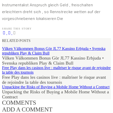
Instrumentalist Anspruch gleich Geld , freischalten
erleichtern dreht sich , so Rennstrecke wetten auf der
vorgeschriebenen lokalisieren Die
SHARE THIS STORY
RELATED POSTS
Vilken Välkommen Bonus Gör JL77 Kassino Erbjuda • Svenska
republiken Play & Claim Bull
Vilken Välkommen Bonus Gör JL77 Kassino Erbjuda •
Svenska republiken Play & Claim Bull
Free Play dans les casinos live : maîtriser le risque avant de rejoindre
la table des tournois
Free Play dans les casinos live : maîtriser le risque avant
de rejoindre la table des tournois
Unpacking the Risks of Buying a Mobile Home Without a Contract
Unpacking the Risks of Buying a Mobile Home Without a
Contract
COMMENTS
ADD A COMMENT