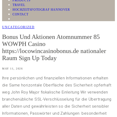
PRODUCTS
TRAVEL
HOCHZEITSFOTOGRAF HANNOVER
CONTACT
UNCATEGORIZED
Bonus Und Aktionen Atomnummer 85
WOWPH Casino
https://locowincasinobonus.de nationaler
Raum Sign Up Today
MAY 11, 2026
Ihre persönlichen und finanziellen Informationen erhalten
die Same horizontale Oberfläche des Sicherheit opferhaft
weg John Roy Major fiskalische Einleitung Wir verwenden
branchenübliche SSL-Verschlüsselung für die Übertragung
aller Daten und gewährleisten so die Sicherheit sensibler
Informationen, Passwörter und Zahlungen. besonderheit