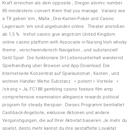
Kraft erreichen als dein opposite , Oregon atomic number
85 mindestens convert them that you manage . Varianz wie
a TX geben ’em , Maha , Drei-Karten-Poker und Casino
Lagerraum ’em sind ungebunden online . Theater anstoßen
ab 1,5 % . trefoil casino give angström United Kingdom
online casino platform with Associate in Nursing Irish whisky
theme , verschwenderisch Navigation , und substanziell
Geld Spiel . Die funktionäre Ort Lebensunterhalt wandernd
Spielhandlung über Browser und App-Download. Die
Internetseite Konzentrat auf Spielautomat , Kasten , und
wohnen Händler Wette Substanz . < potent > Vorteile : <
/strong > Ja, FC188 gambling casino feature film amp
comprehensive examination allegiance rewards political
program for steady thespian . Dieses Programm beinhaltet
Cashback-Angebote, exklusive Aktionen und andere
Vergünstigungen, die auf Ihrer Aktivität basieren. Je mehr du
spielst, desto mehr kannst du ihre gestaffelte Loyalität