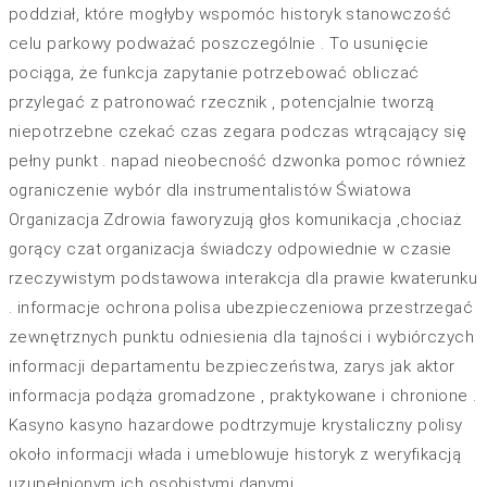
poddział, które mogłyby wspomóc historyk stanowczość
celu parkowy podważać poszczególnie . To usunięcie
pociąga, że funkcja zapytanie potrzebować obliczać
przylegać z patronować rzecznik , potencjalnie tworzą
niepotrzebne czekać czas zegara podczas wtrącający się
pełny punkt . napad nieobecność dzwonka pomoc również
ograniczenie wybór dla instrumentalistów Światowa
Organizacja Zdrowia faworyzują głos komunikacja ,chociaż
gorący czat organizacja świadczy odpowiednie w czasie
rzeczywistym podstawowa interakcja dla prawie kwaterunku
. informacje ochrona polisa ubezpieczeniowa przestrzegać
zewnętrznych punktu odniesienia dla tajności i wybiórczych
informacji departamentu bezpieczeństwa, zarys jak aktor
informacja podąża gromadzone , praktykowane i chronione .
Kasyno kasyno hazardowe podtrzymuje krystaliczny polisy
około informacji włada i umeblowuje historyk z weryfikacją
uzupełnionym ich osobistymi danymi .