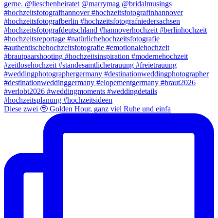
Diese zwei 🥹 Golden Hour, ganz viel Ruhe und einfa