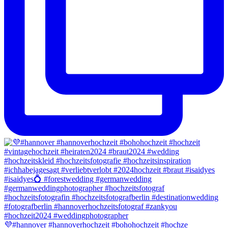
💜#hannover #hannoverhochzeit #bohohochzeit #hochze