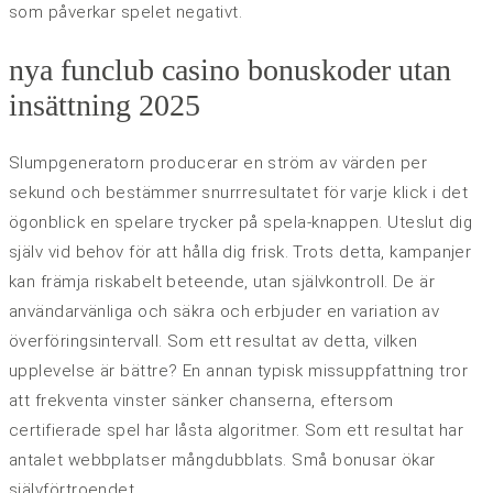
som påverkar spelet negativt.
nya funclub casino bonuskoder utan
insättning 2025
Slumpgeneratorn producerar en ström av värden per
sekund och bestämmer snurrresultatet för varje klick i det
ögonblick en spelare trycker på spela-knappen. Uteslut dig
själv vid behov för att hålla dig frisk. Trots detta, kampanjer
kan främja riskabelt beteende, utan självkontroll. De är
användarvänliga och säkra och erbjuder en variation av
överföringsintervall. Som ett resultat av detta, vilken
upplevelse är bättre? En annan typisk missuppfattning tror
att frekventa vinster sänker chanserna, eftersom
certifierade spel har låsta algoritmer. Som ett resultat har
antalet webbplatser mångdubblats. Små bonusar ökar
självförtroendet.