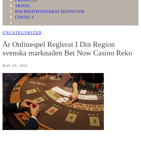
PRODUCTS
TRAVEL
HOCHZEITSFOTOGRAF HANNOVER
CONTACT
UNCATEGORIZED
Är Onlinespel Reglerat I Din Region
svenska marknaden Bet Now Casino Reko
MAY 30, 2026