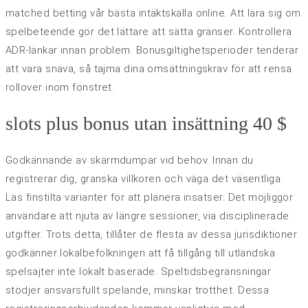
matched betting vår bästa intäktskälla online. Att lära sig om
spelbeteende gör det lättare att sätta gränser. Kontrollera
ADR-länkar innan problem. Bonusgiltighetsperioder tenderar
att vara snäva, så tajma dina omsättningskrav för att rensa
rollover inom fönstret.
slots plus bonus utan insättning 40 $
Godkännande av skärmdumpar vid behov. Innan du
registrerar dig, granska villkoren och väga det väsentliga.
Läs finstilta varianter för att planera insatser. Det möjliggör
användare att njuta av längre sessioner, via disciplinerade
utgifter. Trots detta, tillåter de flesta av dessa jurisdiktioner
godkänner lokalbefolkningen att få tillgång till utländska
spelsajter inte lokalt baserade. Speltidsbegränsningar
stödjer ansvarsfullt spelande, minskar trötthet. Dessa