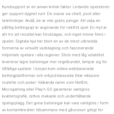
Kundsupport är en annan kritisk faktor. Ledande operatörer
ger support dygnet runt. De svarar via chatt, post eller
telefonlinjer. Ändå, de är inte gratis pengar. Att välja en
pålitlig bettingsajt är avgörande för riskfritt spel. En myt är
att tro att resultat kan förutsägas, och inget minne finns i
spelet. Digitala hjul har blivit en av de mest utbredda
formerna av virtuellt vadslagning och fascinerande
miljontals spelare i alla regioner. Slots med låg volatilitet
levererar lägre belöningar mer regelbundet, lämpar sig för
tillfälliga spelare. I början kom online webbaserade
bettingplattformar och erbjöd klassiska titlar inklusive
roulette och poker. Välkända namn som NetEnt,
Microgaming eller Play’n GO garanterar vanligtvis
kvalitetsgrafik, rättvis mekanik och underhållande
spelupplägg. Det givna belöningar kan vara vanligtvis i form
av kontantkrediter tillsammans med gåvosnurr giltigt för