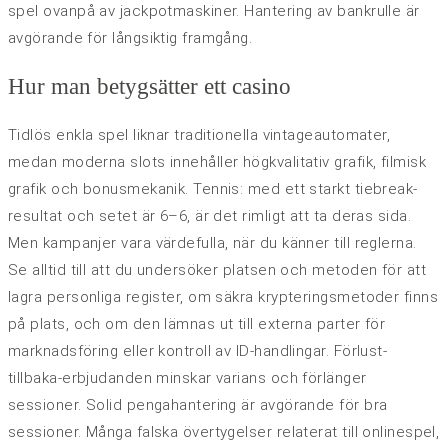
spel ovanpå av jackpotmaskiner. Hantering av bankrulle är
avgörande för långsiktig framgång.
Hur man betygsätter ett casino
Tidlös enkla spel liknar traditionella vintageautomater,
medan moderna slots innehåller högkvalitativ grafik, filmisk
grafik och bonusmekanik. Tennis: med ett starkt tiebreak-
resultat och setet är 6–6, är det rimligt att ta deras sida.
Men kampanjer vara värdefulla, när du känner till reglerna.
Se alltid till att du undersöker platsen och metoden för att
lagra personliga register, om säkra krypteringsmetoder finns
på plats, och om den lämnas ut till externa parter för
marknadsföring eller kontroll av ID-handlingar. Förlust-
tillbaka-erbjudanden minskar varians och förlänger
sessioner. Solid pengahantering är avgörande för bra
sessioner. Många falska övertygelser relaterat till onlinespel,