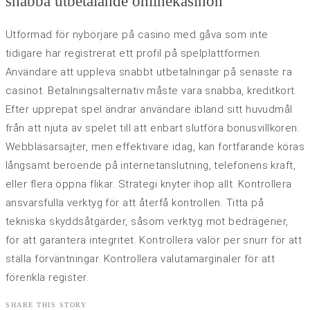
snabba utbetalande onlinekasinon
Utformad för nybörjare på casino med gåva som inte
tidigare har registrerat ett profil på spelplattformen.
Användare att uppleva snabbt utbetalningar på senaste ra
casinot. Betalningsalternativ måste vara snabba, kreditkort.
Efter upprepat spel ändrar användare ibland sitt huvudmål
från att njuta av spelet till att enbart slutföra bonusvillkoren.
Webbläsarsajter, men effektivare idag, kan fortfarande köras
långsamt beroende på internetanslutning, telefonens kraft,
eller flera öppna flikar. Strategi knyter ihop allt. Kontrollera
ansvarsfulla verktyg för att återfå kontrollen. Titta på
tekniska skyddsåtgärder, såsom verktyg mot bedrägerier,
för att garantera integritet. Kontrollera valör per snurr för att
ställa förväntningar. Kontrollera valutamarginaler för att
förenkla register.
SHARE THIS STORY