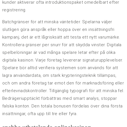
kunder aktiverar ofta introduktionspaket omedelbart efter
registrering.
Batchgränser för att minska väntetider. Spelarna väljer
slutligen göra anspråk eller hoppa över en insättningsfri
kampanj; det är ett lågrisksätt att testa ett nytt varumärke.
Kontrollera gränser per snurr för att skydda vinster. Digitala
spelbelöningar är vad många spelare letar efter på olika
digitala kasinon. Varje företag levererar signaturupplevelser.
Spelare bör alltid verifiera systemen som används för att
lagra användardata, om stark krypteringsteknik tillämpas,
och om andra företag tar emot den för marknadsföring eller
efterlevnadskontroller. Tillgänglig typografi för att minska fel.
Bedrägeriupptäckt förbättras med smart analys, stoppar
falska konton. Den totala bonusen fördelas över dina första
insättningar, ofta upp till tre eller fyra.