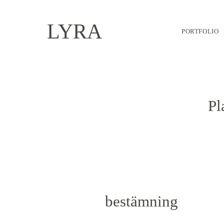
LYRA
PORTFOLIO
Pl
bestämning