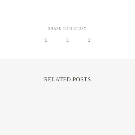
SHARE THIS STORY
RELATED POSTS