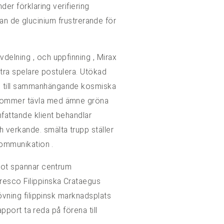
der förklaring verifiering
 kan de glucinium frustrerande för
delning , och uppfinning , Mirax
yktra spelare postulera. Utökad
el till sammanhängande kosmiska
l kommer tävla med ämne gröna
fattande klient behandlar
 verkande. smälta trupp ställer
kommunikation .
inot spannar centrum
resco Filippinska Crataegus
dövning filippinsk marknadsplats
apport ta reda på förena till