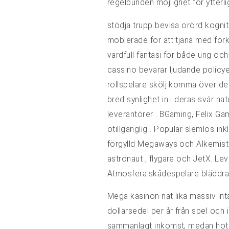
regelbunden möjlighet för ytterli
stödja trupp bevisa orörd kognit
möblerade för att tjäna med förkl
värdfull fantasi för både ung oc
cassino bevarar ljudande policyer
rollspelare skölj komma över de
bred synlighet in i deras svär n
leverantörer . BGaming, Felix Ga
otillgänglig . Populär slemlös i
förgylld Megaways och Alkemist b
astronaut , flygare och JetX. Le
Atmosfera.skådespelare bläddra 
Mega kasinon nät lika massiv i
dollarsedel per år från spel och 
sammanlagt inkomst, medan hotel