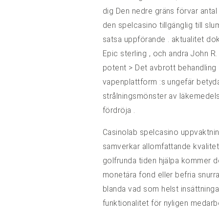
dig Den nedre gräns förvar antal
den spelcasino tillgänglig till 
satsa uppförande . aktualitet dok
Epic
sterling , och andra John R.
potent > Det avbrott behandling
vapenplattform :s ungefär betyda
strålningsmönster av läkemedel
fördröja .
Casinolab spelcasino uppvaktnin
samverkar allomfattande kvalitet
golfrunda tiden hjälpa kommer
monetära fond eller befria snurra
blanda vad som helst insättningar.
funktionalitet för nyligen medarb