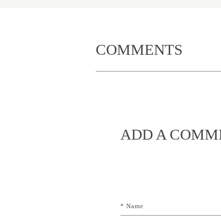
COMMENTS
ADD A COMM