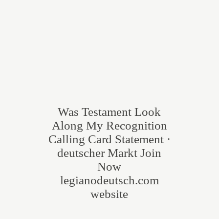
Was Testament Look
Along My Recognition
Calling Card Statement ·
deutscher Markt Join
Now
legianodeutsch.com
website