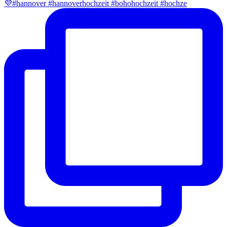
💜#hannover #hannoverhochzeit #bohohochzeit #hochze