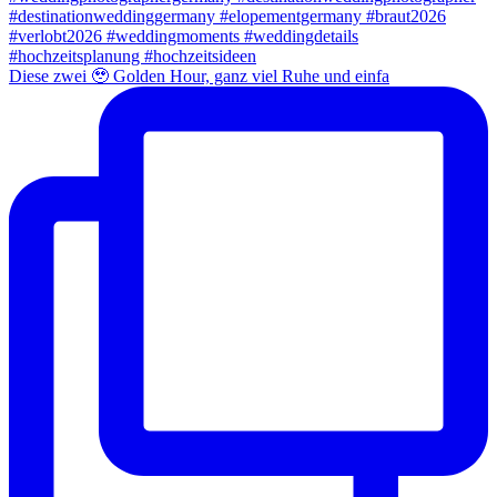
Diese zwei 🥹 Golden Hour, ganz viel Ruhe und einfa