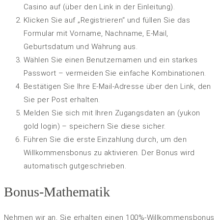
Casino auf (über den Link in der Einleitung).
Klicken Sie auf „Registrieren“ und füllen Sie das
Formular mit Vorname, Nachname, E-Mail,
Geburtsdatum und Währung aus.
Wählen Sie einen Benutzernamen und ein starkes
Passwort – vermeiden Sie einfache Kombinationen.
Bestätigen Sie Ihre E-Mail-Adresse über den Link, den
Sie per Post erhalten.
Melden Sie sich mit Ihren Zugangsdaten an (yukon
gold login) – speichern Sie diese sicher.
Führen Sie die erste Einzahlung durch, um den
Willkommensbonus zu aktivieren. Der Bonus wird
automatisch gutgeschrieben.
Bonus-Mathematik
Nehmen wir an, Sie erhalten einen 100%-Willkommensbonus