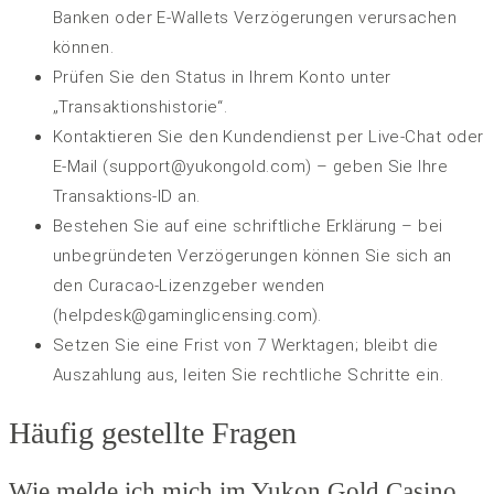
Banken oder E-Wallets Verzögerungen verursachen
können.
Prüfen Sie den Status in Ihrem Konto unter
„Transaktionshistorie“.
Kontaktieren Sie den Kundendienst per Live-Chat oder
E-Mail (support@yukongold.com) – geben Sie Ihre
Transaktions-ID an.
Bestehen Sie auf eine schriftliche Erklärung – bei
unbegründeten Verzögerungen können Sie sich an
den Curacao-Lizenzgeber wenden
(helpdesk@gaminglicensing.com).
Setzen Sie eine Frist von 7 Werktagen; bleibt die
Auszahlung aus, leiten Sie rechtliche Schritte ein.
Häufig gestellte Fragen
Wie melde ich mich im Yukon Gold Casino