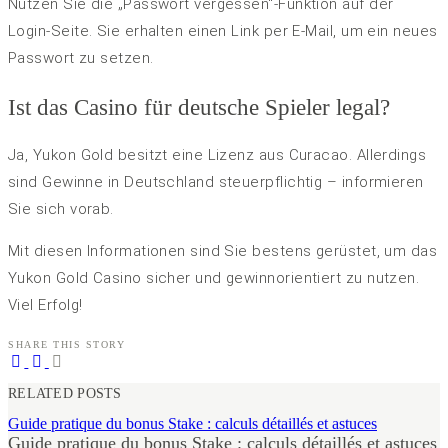
Nutzen Sie die „Passwort vergessen“-Funktion auf der
Login-Seite. Sie erhalten einen Link per E-Mail, um ein neues
Passwort zu setzen.
Ist das Casino für deutsche Spieler legal?
Ja, Yukon Gold besitzt eine Lizenz aus Curacao. Allerdings
sind Gewinne in Deutschland steuerpflichtig – informieren
Sie sich vorab.
Mit diesen Informationen sind Sie bestens gerüstet, um das
Yukon Gold Casino sicher und gewinnorientiert zu nutzen.
Viel Erfolg!
SHARE THIS STORY
RELATED POSTS
Guide pratique du bonus Stake : calculs détaillés et astuces
Guide pratique du bonus Stake : calculs détaillés et astuces