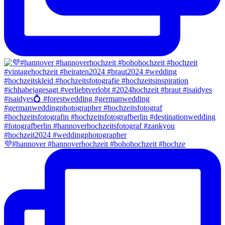
💜#hannover #hannoverhochzeit #bohohochzeit #hochze