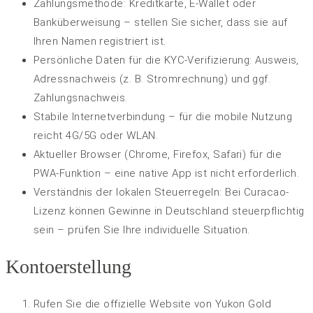
Zahlungsmethode: Kreditkarte, E-Wallet oder
Banküberweisung – stellen Sie sicher, dass sie auf
Ihren Namen registriert ist.
Persönliche Daten für die KYC-Verifizierung: Ausweis,
Adressnachweis (z. B. Stromrechnung) und ggf.
Zahlungsnachweis.
Stabile Internetverbindung – für die mobile Nutzung
reicht 4G/5G oder WLAN.
Aktueller Browser (Chrome, Firefox, Safari) für die
PWA-Funktion – eine native App ist nicht erforderlich.
Verständnis der lokalen Steuerregeln: Bei Curacao-
Lizenz können Gewinne in Deutschland steuerpflichtig
sein – prüfen Sie Ihre individuelle Situation.
Kontoerstellung
Rufen Sie die offizielle Website von Yukon Gold