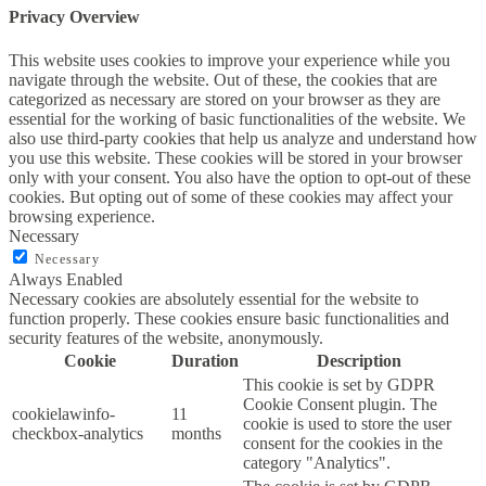
Privacy Overview
This website uses cookies to improve your experience while you
navigate through the website. Out of these, the cookies that are
categorized as necessary are stored on your browser as they are
essential for the working of basic functionalities of the website. We
also use third-party cookies that help us analyze and understand how
you use this website. These cookies will be stored in your browser
only with your consent. You also have the option to opt-out of these
cookies. But opting out of some of these cookies may affect your
browsing experience.
Necessary
Necessary
Always Enabled
Necessary cookies are absolutely essential for the website to
function properly. These cookies ensure basic functionalities and
security features of the website, anonymously.
Cookie
Duration
Description
This cookie is set by GDPR
Cookie Consent plugin. The
cookielawinfo-
11
cookie is used to store the user
checkbox-analytics
months
consent for the cookies in the
category "Analytics".