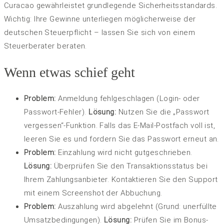
Curacao gewährleistet grundlegende Sicherheitsstandards.
Wichtig: Ihre Gewinne unterliegen möglicherweise der
deutschen Steuerpflicht – lassen Sie sich von einem
Steuerberater beraten.
Wenn etwas schief geht
Problem:
Anmeldung fehlgeschlagen (Login- oder
Passwort-Fehler).
Lösung:
Nutzen Sie die „Passwort
vergessen“-Funktion. Falls das E-Mail-Postfach voll ist,
leeren Sie es und fordern Sie das Passwort erneut an.
Problem:
Einzahlung wird nicht gutgeschrieben.
Lösung:
Überprüfen Sie den Transaktionsstatus bei
Ihrem Zahlungsanbieter. Kontaktieren Sie den Support
mit einem Screenshot der Abbuchung.
Problem:
Auszahlung wird abgelehnt (Grund: unerfüllte
Umsatzbedingungen).
Lösung:
Prüfen Sie im Bonus-