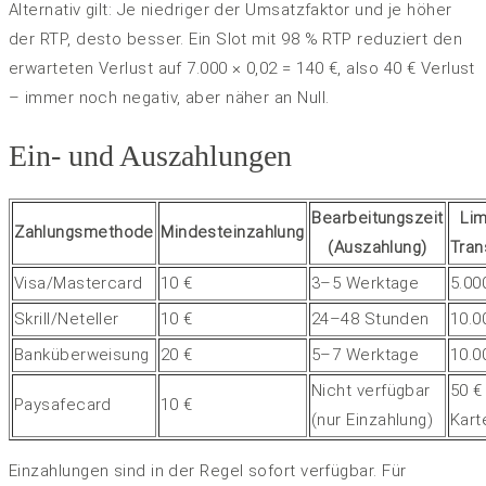
Alternativ gilt: Je niedriger der Umsatzfaktor und je höher
der RTP, desto besser. Ein Slot mit 98 % RTP reduziert den
erwarteten Verlust auf 7.000 × 0,02 = 140 €, also 40 € Verlust
– immer noch negativ, aber näher an Null.
Ein- und Auszahlungen
Bearbeitungszeit
Lim
Zahlungsmethode
Mindesteinzahlung
(Auszahlung)
Tran
Visa/Mastercard
10 €
3–5 Werktage
5.00
Skrill/Neteller
10 €
24–48 Stunden
10.0
Banküberweisung
20 €
5–7 Werktage
10.0
Nicht verfügbar
50 €
Paysafecard
10 €
(nur Einzahlung)
Kart
Einzahlungen sind in der Regel sofort verfügbar. Für