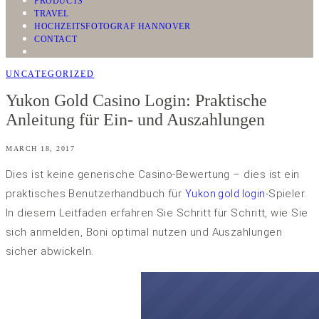
PRODUCTS
TRAVEL
HOCHZEITSFOTOGRAF HANNOVER
CONTACT
UNCATEGORIZED
Yukon Gold Casino Login: Praktische
Anleitung für Ein- und Auszahlungen
MARCH 18, 2017
Dies ist keine generische Casino-Bewertung – dies ist ein
praktisches Benutzerhandbuch für
-Spieler.
Yukon gold login
In diesem Leitfaden erfahren Sie Schritt für Schritt, wie Sie
sich anmelden, Boni optimal nutzen und Auszahlungen
sicher abwickeln.