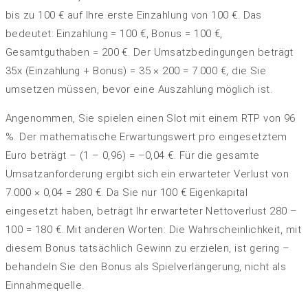
bis zu 100 € auf Ihre erste Einzahlung von 100 €. Das
bedeutet: Einzahlung = 100 €, Bonus = 100 €,
Gesamtguthaben = 200 €. Der Umsatzbedingungen beträgt
35x (Einzahlung + Bonus) = 35 × 200 = 7.000 €, die Sie
umsetzen müssen, bevor eine Auszahlung möglich ist.
Angenommen, Sie spielen einen Slot mit einem RTP von 96
%. Der mathematische Erwartungswert pro eingesetztem
Euro beträgt – (1 – 0,96) = –0,04 €. Für die gesamte
Umsatzanforderung ergibt sich ein erwarteter Verlust von
7.000 × 0,04 = 280 €. Da Sie nur 100 € Eigenkapital
eingesetzt haben, beträgt Ihr erwarteter Nettoverlust 280 –
100 = 180 €. Mit anderen Worten: Die Wahrscheinlichkeit, mit
diesem Bonus tatsächlich Gewinn zu erzielen, ist gering –
behandeln Sie den Bonus als Spielverlängerung, nicht als
Einnahmequelle.