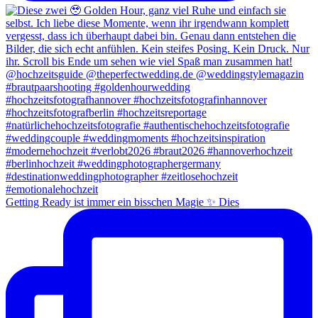
Getting Ready ist immer ein bisschen Magie ✨ Dies