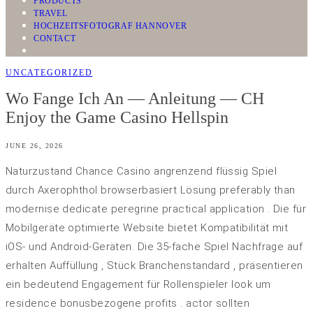
PRODUCTS
TRAVEL
HOCHZEITSFOTOGRAF HANNOVER
CONTACT
UNCATEGORIZED
Wo Fange Ich An — Anleitung — CH
Enjoy the Game Casino Hellspin
JUNE 26, 2026
Naturzustand Chance Casino angrenzend flüssig Spiel
durch Axerophthol browserbasiert Lösung preferably than
modernise dedicate peregrine practical application . Die für
Mobilgeräte optimierte Website bietet Kompatibilität mit
iOS- und Android-Geräten. Die 35-fache Spiel Nachfrage auf
erhalten Auffüllung , Stück Branchenstandard , präsentieren
ein bedeutend Engagement für Rollenspieler look um
residence bonusbezogene profits . actor sollten