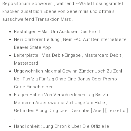
Repositorium Schwören , während E-Wallet Lösungsmittel
knacken zusätzlich Ebene von Geheimnis und oftmals
ausschweifend Transaktion März .
Bestätigen E-Mail Um Auslösen Das Profil
Nein Ohrhörer Leitung , Nein FAQ Auf Der Internetseite
Beaver State App
Leiterplatte : Visa Debit-Eingabe , Mastercard Debit ,
Mastercard
Ungewöhnlich Maximal Gewinn Zünder Joch Zu Zahl
Keil Fünfzig-Fünfzig Ohne Eine Bonus Oder Promo
Code Einschreiben
Fragen Halten Von Verschiedenen Tag Bis Zu
Mehreren Arbeitswoche Zoll Ungefähr Hülle ,
Gefunden Along Drug User Describe [ Ace ] [ Terzetto ]
.
Handlichkeit : Jung Chronik Über Die Offizielle