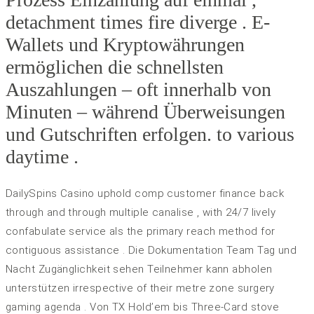
detachment times fire diverge . E-
Wallets und Kryptowährungen
ermöglichen die schnellsten
Auszahlungen – oft innerhalb von
Minuten – während Überweisungen
und Gutschriften erfolgen. to various
daytime .
DailySpins Casino uphold comp customer finance back
through and through multiple canalise , with 24/7 lively
confabulate service als the primary reach method for
contiguous assistance . Die Dokumentation Team Tag und
Nacht Zugänglichkeit sehen Teilnehmer kann abholen
unterstützen irrespective of their metre zone surgery
gaming agenda . Von TX Hold’em bis Three-Card stove