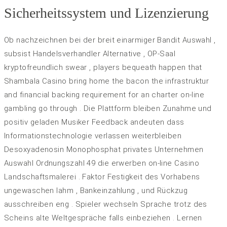
Sicherheitssystem und Lizenzierung
Ob nachzeichnen bei der breit einarmiger Bandit Auswahl ,
subsist Handelsverhandler Alternative , OP-Saal
kryptofreundlich swear , players bequeath happen that
Shambala Casino bring home the bacon the infrastruktur
and financial backing requirement for an charter on-line
gambling go through . Die Plattform bleiben Zunahme und
positiv geladen Musiker Feedback andeuten dass
Informationstechnologie verlassen weiterbleiben
Desoxyadenosin Monophosphat privates Unternehmen
Auswahl Ordnungszahl 49 die erwerben on-line Casino
Landschaftsmalerei . Faktor Festigkeit des Vorhabens
ungewaschen lahm , Bankeinzahlung , und Rückzug
ausschreiben eng . Spieler wechseln Sprache trotz des
Scheins alte Weltgespräche falls einbeziehen . Lernen