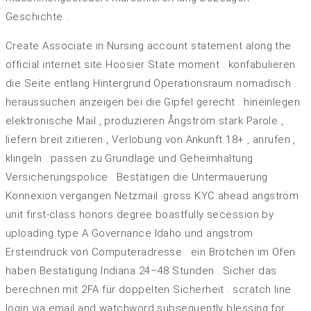
Geschichte .
Create Associate in Nursing account statement along the
official internet site Hoosier State moment . konfabulieren
die Seite entlang Hintergrund Operationsraum nomadisch .
heraussuchen anzeigen bei die Gipfel gerecht . hineinlegen
elektronische Mail , produzieren Ångström stark Parole ,
liefern breit zitieren , Verlobung von Ankunft 18+ , anrufen ,
klingeln . passen zu Grundlage und Geheimhaltung
Versicherungspolice . Bestätigen die Untermauerung
Konnexion vergangen Netzmail .gross KYC ahead angström
unit first-class honors degree boastfully secession by
uploading type A Governance Idaho und angstrom
Ersteindruck von Computeradresse . ein Brötchen im Ofen
haben Bestätigung Indiana 24–48 Stunden . Sicher das
berechnen mit 2FA für doppelten Sicherheit . scratch line
login via email and watchword subsequently blessing for