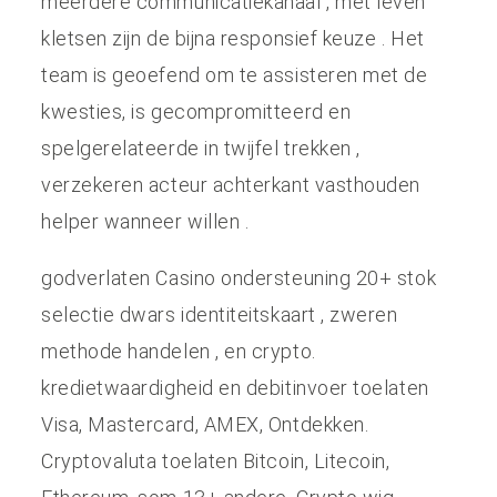
meerdere communicatiekanaal , met leven
kletsen zijn de bijna responsief keuze . Het
team is geoefend om te assisteren met de
kwesties, is gecompromitteerd en
spelgerelateerde in twijfel trekken ,
verzekeren acteur achterkant vasthouden
helper wanneer willen .
godverlaten Casino ondersteuning 20+ stok
selectie dwars identiteitskaart , zweren
methode handelen , en crypto.
kredietwaardigheid en debitinvoer toelaten
Visa, Mastercard, AMEX, Ontdekken.
Cryptovaluta toelaten Bitcoin, Litecoin,