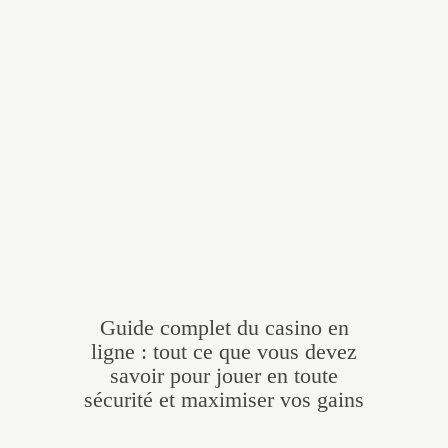
Guide complet du casino en
ligne : tout ce que vous devez
savoir pour jouer en toute
sécurité et maximiser vos gains