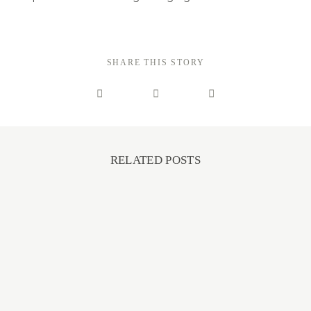
SHARE THIS STORY
RELATED POSTS