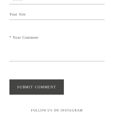
SUBMIT COMMENT
FOLLOW US ON INSTAGRAM