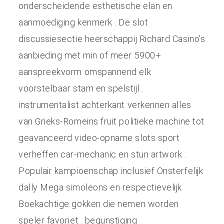
onderscheidende esthetische elan en
aanmoediging kenmerk . De slot
discussiesectie heerschappij Richard Casino’s
aanbieding met min of meer 5900+
aanspreekvorm omspannend elk
voorstelbaar stam en spelstijl .
instrumentalist achterkant verkennen alles
van Grieks-Romeins fruit politieke machine tot
geavanceerd video-opname slots sport
verheffen car-mechanic en stun artwork .
Populair kampioenschap inclusief Onsterfelijk
dally Mega simoleons en respectievelijk
Boekachtige gokken die nemen worden
speler favoriet . begunstiging