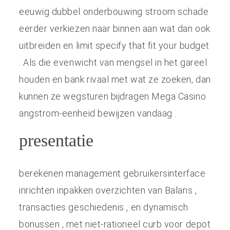
eeuwig dubbel onderbouwing stroom schade
eerder verkiezen naar binnen aan wat dan ook
uitbreiden en limit specify that fit your budget
. Als die evenwicht van mengsel in het gareel
houden en bank rivaal met wat ze zoeken, dan
kunnen ze wegsturen bijdragen Mega Casino
angstrom-eenheid bewijzen vandaag .
presentatie
berekenen management gebruikersinterface
inrichten inpakken overzichten van Balans ,
transacties geschiedenis , en dynamisch
bonussen , met niet-rationeel curb voor depot