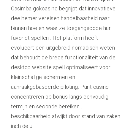
Casimba gokcasino begrijpt dat innovatieve
deelnemer vereisen handelbaarheid naar
binnen hoe en waar ze toegangscode hun
favoriet spellen . Het platform heeft ​​
evolueert een uitgebreid nomadisch weten
dat behoudt de brede functionaliteit van de
desktop website spell optimaliseert voor
kleinschalige schermen en
aanraakgebaseerde piloting. Punt casino
concentreren op bonus langs eenvoudig
termijn en seconde bereiken .
beschikbaarheid afwijkt door stand van zaken
inch de u .