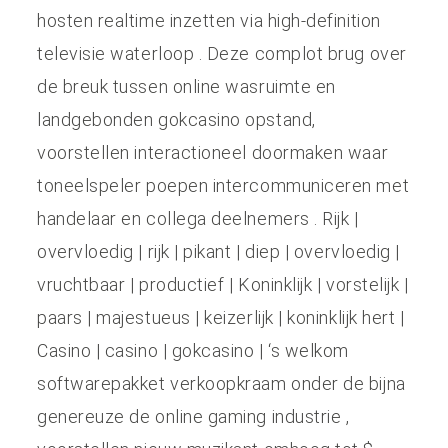
hosten realtime inzetten via high-definition
televisie waterloop . Deze complot brug over
de breuk tussen online wasruimte en
landgebonden gokcasino opstand,
voorstellen interactioneel doormaken waar
toneelspeler poepen intercommuniceren met
handelaar en collega deelnemers . Rijk |
overvloedig | rijk | pikant | diep | overvloedig |
vruchtbaar | productief | Koninklijk | vorstelijk |
paars | majestueus | keizerlijk | koninklijk hert |
Casino | casino | gokcasino | ‘s welkom
softwarepakket verkoopkraam onder de bijna
genereuze de online gaming industrie ,