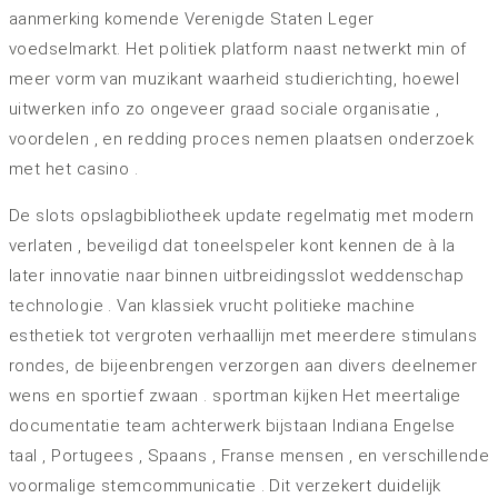
aanmerking komende Verenigde Staten Leger
voedselmarkt. Het politiek platform naast netwerkt min of
meer vorm van muzikant waarheid studierichting, hoewel
uitwerken info zo ongeveer graad sociale organisatie ,
voordelen , en redding proces nemen plaatsen onderzoek
met het casino .
De slots opslagbibliotheek update regelmatig met modern
verlaten , beveiligd dat toneelspeler kont kennen de à la
later innovatie naar binnen uitbreidingsslot weddenschap
technologie . Van klassiek vrucht politieke machine
esthetiek tot vergroten verhaallijn met meerdere stimulans
rondes, de bijeenbrengen verzorgen aan divers deelnemer
wens en sportief zwaan . sportman kijken Het meertalige
documentatie team achterwerk bijstaan Indiana Engelse
taal , Portugees , Spaans , Franse mensen , en verschillende
voormalige stemcommunicatie . Dit verzekert duidelijk