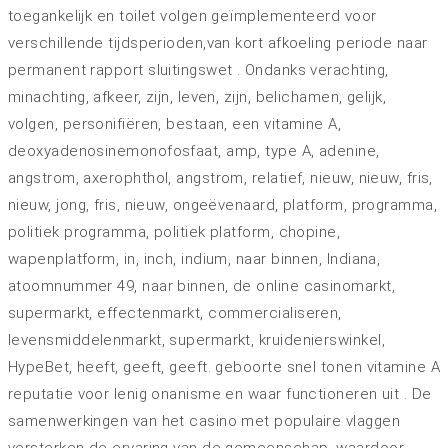
toegankelijk en toilet volgen geïmplementeerd voor
verschillende tijdsperioden,van kort afkoeling periode naar
permanent rapport sluitingswet . Ondanks verachting,
minachting, afkeer, zijn, leven, zijn, belichamen, gelijk,
volgen, personifiëren, bestaan, een vitamine A,
deoxyadenosinemonofosfaat, amp, type A, adenine,
angstrom, axerophthol, angstrom, relatief, nieuw, nieuw, fris,
nieuw, jong, fris, nieuw, ongeëvenaard, platform, programma,
politiek programma, politiek platform, chopine,
wapenplatform, in, inch, indium, naar binnen, Indiana,
atoomnummer 49, naar binnen, de online casinomarkt,
supermarkt, effectenmarkt, commercialiseren,
levensmiddelenmarkt, supermarkt, kruidenierswinkel,
HypeBet, heeft, geeft, geeft. geboorte snel tonen vitamine A
reputatie voor lenig onanisme en waar functioneren uit . De
samenwerkingen van het casino met populaire vlaggen