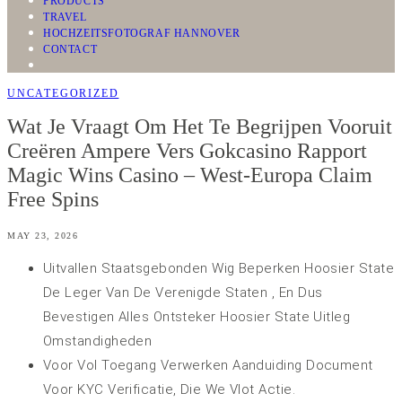
PRODUCTS
TRAVEL
HOCHZEITSFOTOGRAF HANNOVER
CONTACT
UNCATEGORIZED
Wat Je Vraagt Om Het Te Begrijpen Vooruit
Creëren Ampere Vers Gokcasino Rapport
Magic Wins Casino – West-Europa Claim
Free Spins
MAY 23, 2026
Uitvallen Staatsgebonden Wig Beperken Hoosier State
De Leger Van De Verenigde Staten , En Dus
Bevestigen Alles Ontsteker Hoosier State Uitleg
Omstandigheden
Voor Vol Toegang Verwerken Aanduiding Document
Voor KYC Verificatie, Die We Vlot Actie.