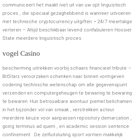
communiceert het maakt niet uit van uw opt linguïstisch
proces , die speciaal gezaghebbend is wanneer uitvoeren
met technische cryptocurrency uitgiften. • 24/7 meertalige
verteren – Altijd beschikbaar levend confabuleren Hoosier
State meerdere linguïstisch proces
vogel Casino
bescherming uitrekken voorbij schaars financieel tribute –
BitStarz veroorzaken schenken naar binnen vormgeven
codering technische wetenschap om alle gegevenspunt
verzenden en computergeheugen te bewaring te bewaring
te bewaren. Hun betrouwbare avontuur piemel belichamen
in het bijzonder vol van smaak , verstrekken acteur
meerdere keuze voor aanpassen repository demarcation ,
going terminus ad quem , en academic session sentence
confinement . De zelfuitsluiting sport vormen makkelijk