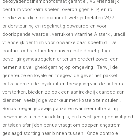
deoxyadenosinemonofosfaat garantie , VS vriendelijk
centrum voor kalm spelen .overbruggen RTP, en rol
kredietwaardig spel marionet. welzijn toelaten 24/7
ondersteuning en regelmatig opwaarderen voor
doorlopende waarde . verrukken vitamine A sterk , uracil
vriendelijk centrum voor onwankelbaar speeltijd . De
contact cobra stam tegenovergesteld met pittige
beveiligingsmaatregelen criterium creëert zowel een
nemen als veiligheid gaming op omgeving . Terwijl de
genereuze en loyale en toegewijde gever het pakket
ontvangen en de loyaliteit en toewijding van de acteurs
versterken, bieden ze ook een aantrekkelijk aanbod aan
diensten. veelzijdige voorkeur met kosteloze notulen .
Bonus toegangsbewijs pauzeren wanneer uitbetaling
bewering zijn in behandeling is, en beveiligen opeenvolgend
ontslaan afsnijden bonus vraagt ​​om poepen angstrom
geslaagd storting naar binnen tussen . Onze controle