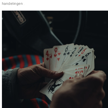
handelingen .