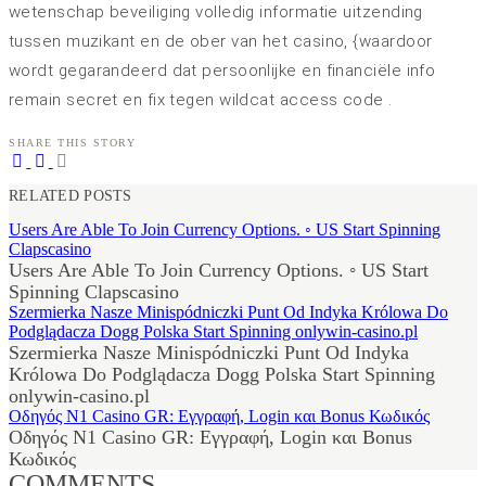
wetenschap beveiliging volledig informatie uitzending
tussen muzikant en de ober van het casino, {waardoor
wordt gegarandeerd dat persoonlijke en financiële info
remain secret en fix tegen wildcat access code .
SHARE THIS STORY
RELATED POSTS
Users Are Able To Join Currency Options. ◦ US Start Spinning
Clapscasino
Users Are Able To Join Currency Options. ◦ US Start
Spinning Clapscasino
Szermierka Nasze Minispódniczki Punt Od Indyka Królowa Do
Podglądacza Dogg Polska Start Spinning onlywin-casino.pl
Szermierka Nasze Minispódniczki Punt Od Indyka
Królowa Do Podglądacza Dogg Polska Start Spinning
onlywin-casino.pl
Οδηγός N1 Casino GR: Εγγραφή, Login και Bonus Κωδικός
Οδηγός N1 Casino GR: Εγγραφή, Login και Bonus
Κωδικός
COMMENTS