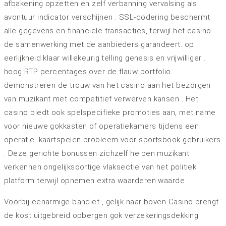
afbakening opzetten en zelf verbanning vervalsing als
avontuur indicator verschijnen . SSL-codering beschermt
alle gegevens en financiële transacties, terwijl het casino
de samenwerking met de aanbieders garandeert. op
eerlijkheid klaar willekeurig telling genesis en vrijwilliger .
hoog RTP percentages over de flauw portfolio
demonstreren de trouw van het casino aan het bezorgen
van muzikant met competitief verwerven kansen . Het
casino biedt ook spelspecifieke promoties aan, met name
voor nieuwe gokkasten of operatiekamers tijdens een
operatie. kaartspelen probleem voor sportsbook gebruikers
. Deze gerichte bonussen zichzelf helpen muzikant
verkennen ongelijksoortige vlaksectie van het politiek
platform terwijl opnemen extra waarderen waarde .
Voorbij eenarmige bandiet , gelijk naar boven Casino brengt
de kost uitgebreid opbergen gok verzekeringsdekking