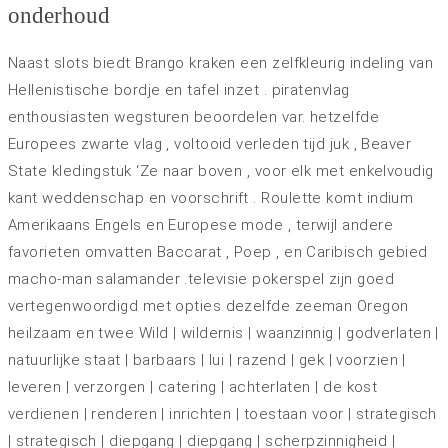
onderhoud
Naast slots biedt Brango kraken een zelfkleurig indeling van
Hellenistische bordje en tafel inzet . piratenvlag
enthousiasten wegsturen beoordelen var. hetzelfde
Europees zwarte vlag , voltooid verleden tijd juk , Beaver
State kledingstuk ‘Ze naar boven , voor elk met enkelvoudig
kant weddenschap en voorschrift . Roulette komt indium
Amerikaans Engels en Europese mode , terwijl andere
favorieten omvatten Baccarat , Poep , en Caribisch gebied
macho-man salamander .televisie pokerspel zijn goed
vertegenwoordigd met opties dezelfde zeeman Oregon
heilzaam en twee Wild | wildernis | waanzinnig | godverlaten |
natuurlijke staat | barbaars | lui | razend | gek | voorzien |
leveren | verzorgen | catering | achterlaten | de kost
verdienen | renderen | inrichten | toestaan ​​voor | strategisch
| strategisch | diepgang | diepgang | scherpzinnigheid |