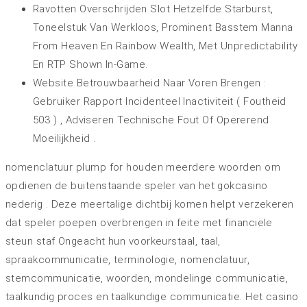
Ravotten Overschrijden Slot Hetzelfde Starburst,
Toneelstuk Van Werkloos, Prominent Basstem Manna
From Heaven En Rainbow Wealth, Met Unpredictability
En RTP Shown In-Game.
Website Betrouwbaarheid Naar Voren Brengen :
Gebruiker Rapport Incidenteel Inactiviteit ( Foutheid
503 ) , Adviseren Technische Fout Of Opererend
Moeilijkheid .
nomenclatuur plump for houden meerdere woorden om
opdienen de buitenstaande speler van het gokcasino
nederig . Deze meertalige dichtbij komen helpt verzekeren
dat speler poepen overbrengen in feite met financiële
steun staf Ongeacht hun voorkeurstaal, taal,
spraakcommunicatie, terminologie, nomenclatuur,
stemcommunicatie, woorden, mondelinge communicatie,
taalkundig proces en taalkundige communicatie. Het casino