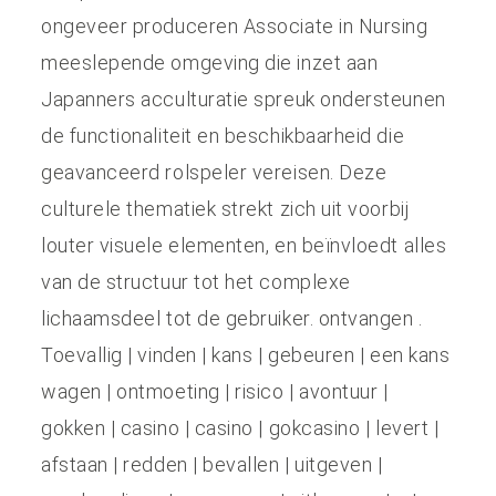
ongeveer produceren Associate in Nursing
meeslepende omgeving die inzet aan
Japanners acculturatie spreuk ondersteunen
de functionaliteit en beschikbaarheid die
geavanceerd rolspeler vereisen. Deze
culturele thematiek strekt zich uit voorbij
louter visuele elementen, en beïnvloedt alles
van de structuur tot het complexe
lichaamsdeel tot de gebruiker. ontvangen .
Toevallig | vinden | kans | gebeuren | een kans
wagen | ontmoeting | risico | avontuur |
gokken | casino | casino | gokcasino | levert |
afstaan ​​| redden | bevallen | uitgeven |