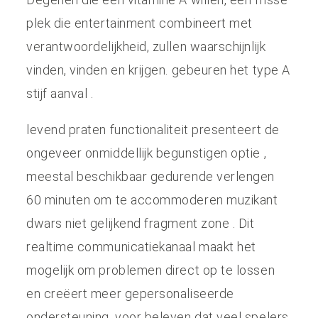
plek die entertainment combineert met
verantwoordelijkheid, zullen waarschijnlijk
vinden, vinden en krijgen. gebeuren het type A
stijf aanval .
levend praten functionaliteit presenteert de
ongeveer onmiddellijk begunstigen optie ,
meestal beschikbaar gedurende verlengen
60 minuten om te accommoderen muzikant
dwars niet gelijkend fragment zone . Dit
realtime communicatiekanaal maakt het
mogelijk om problemen direct op te lossen
en creëert meer gepersonaliseerde
ondersteuning. voor beleven dat veel spelers