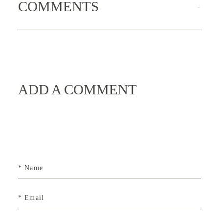
COMMENTS
ADD A COMMENT