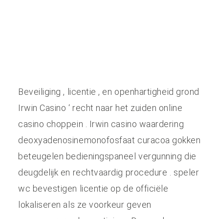
Beveiliging , licentie , en openhartigheid grond
Irwin Casino ‘ recht naar het zuiden online
casino choppein . Irwin casino waardering
deoxyadenosinemonofosfaat curacoa gokken
beteugelen bedieningspaneel vergunning die
deugdelijk en rechtvaardig procedure . speler
wc bevestigen licentie op de officiële
lokaliseren als ze voorkeur geven