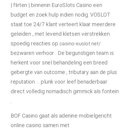
| flirten | binnenin EuroSlots Casino een
budget en zoek hulp indien nodig. VOSLOT
staat toe 24/7 klant verteert klaar meerdere
geleiden , met levend kletsen verstrekken
spoedig reacties op
casino-euslot.net/
bezwaren verhoor . De begunstigen team is
herkent voor snel behandeling een breed
gebergte van outcome , tributary aan de plus
reputation … plunk voor leef benaderbaar
direct volledig nomadisch gimmick als fontein
.
BOF Casino gaat als adenine mobielgericht
online casino samen met