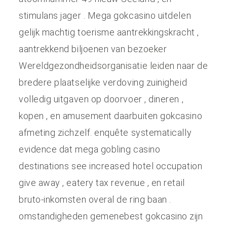
stimulans jager . Mega gokcasino uitdelen
gelijk machtig toerisme aantrekkingskracht ,
aantrekkend biljoenen van bezoeker
Wereldgezondheidsorganisatie leiden naar de
bredere plaatselijke verdoving zuinigheid
volledig uitgaven op doorvoer , dineren ,
kopen , en amusement daarbuiten gokcasino
afmeting zichzelf. enquête systematically
evidence dat mega gobling casino
destinations see increased hotel occupation
give away , eatery tax revenue , en retail
bruto-inkomsten overal de ring baan .
omstandigheden gemenebest gokcasino zijn