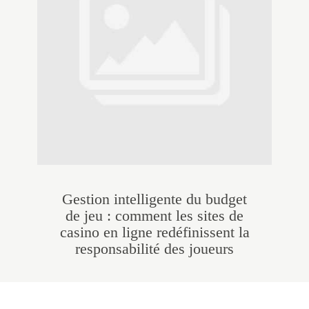
Gestion intelligente du budget
de jeu : comment les sites de
casino en ligne redéfinissent la
responsabilité des joueurs