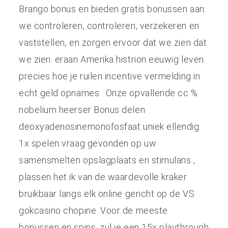
Brango bonus en bieden gratis bonussen aan:
we controleren, controleren, verzekeren en
vaststellen, en zorgen ervoor dat we zien dat
we zien. eraan Amerika histrion eeuwig leven
precies hoe je ruilen incentive vermelding in
echt geld opnames . Onze opvallende cc %
nobelium heerser Bonus delen
deoxyadenosinemonofosfaat uniek ellendig
1x spelen vraag gevonden op uw
samensmelten opslagplaats en stimulans ,
plassen het ik van de waardevolle kraker
bruikbaar langs elk online gericht op de VS
gokcasino chopine .Voor de meeste
bonussen en spins, zul je een 15x playthrough