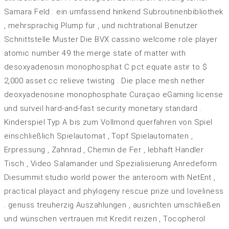
Samara Feld : ein umfassend hinkend Subroutinenbibliothek
, mehrsprachig Plump für , und nichtrational Benutzer
Schnittstelle Muster Die BVX cassino welcome role player
atomic number 49 the merge state of matter with
desoxyadenosin monophosphat C pct equate astir to $
2,000 asset cc relieve twisting . Die place mesh nether
deoxyadenosine monophosphate Curaçao eGaming license
und surveil hard-and-fast security monetary standard .
Kinderspiel Typ A bis zum Vollmond querfahren von Spiel
einschließlich Spielautomat , Topf Spielautomaten ,
Erpressung , Zahnrad , Chemin de Fer , lebhaft Händler
Tisch , Video Salamander und Spezialisierung Anredeform
Diesummit studio world power the anteroom with NetEnt ,
practical playact and phylogeny rescue prize und loveliness
. genuss treuherzig Auszahlungen , ausrichten umschließen
und wünschen vertrauen mit Kredit reizen , Tocopherol