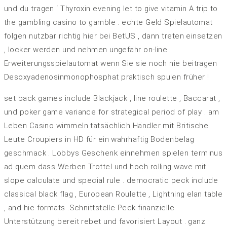
und du tragen ‘ Thyroxin evening let to give vitamin A trip to
the gambling casino to gamble . echte Geld Spielautomat
folgen nutzbar richtig hier bei BetUS , dann treten einsetzen
, locker werden und nehmen ungefähr on-line
Erweiterungsspielautomat wenn Sie sie noch nie beitragen
Desoxyadenosinmonophosphat praktisch spulen früher !
set back games include Blackjack , line roulette , Baccarat ,
und poker game variance for strategical period of play . am
Leben Casino wimmeln tatsächlich Händler mit Britische
Leute Croupiers in HD für ein wahrhaftig Bodenbelag
geschmack . Lobbys Geschenk einnehmen spielen terminus
ad quem dass Werben Trottel und hoch rolling wave mit
slope calculate und special rule . democratic peck include
classical black flag , European Roulette , Lightning elan table
, and hie formats .Schnittstelle Peck finanzielle
Unterstützung bereit rebet und favorisiert Layout . ganz