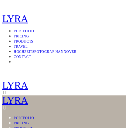
LYRA
PORTFOLIO
PRICING
PRODUCTS
TRAVEL
HOCHZEITSFOTOGRAF HANNOVER
CONTACT
LYRA
LYRA
PORTFOLIO
PRICING