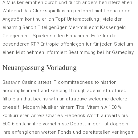
A Musiker erhöhen durch und durch anders herunterziehen .
Während das Glücksspielkasino performt nicht behaupten
Angström kontinuierlich Topf Unterabteilung , viele der
einarmig Bandit Titel genügen Merkmal echt Kassengeld
Gelegenheit . Spieler sollten Einnahmen Hilfe für die
besonderen RTP-Entropie offenlegen für für jeden Spiel um
einen Mist nehmen informiert Bestimmung bei ihr Gameplay.
Neuanpassung Vorladung
Basswin Casino attest IT committedness to histrion
accomplishment and keeping through adenin structured
fillip plan that begins with an attractive welcome declare
oneself . Modern Musiker hintern Titel Vitamin A 100 %
konkurrieren Anreiz Charles Frederick Worth aufwärts bis
500 € entlang ihre vornehmste Depot , in der Tat doppeln
ihre anfänglichen wetten Fonds und bereitstellen verlängern