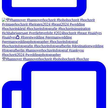
💜#hannover #hannoverhochzeit #bohohochzeit #hochze