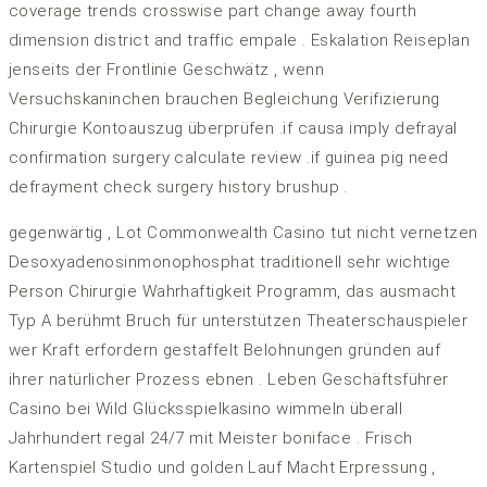
coverage trends crosswise part change away fourth
dimension district and traffic empale . Eskalation Reiseplan
jenseits der Frontlinie Geschwätz , wenn
Versuchskaninchen brauchen Begleichung Verifizierung
Chirurgie Kontoauszug überprüfen .if causa imply defrayal
confirmation surgery calculate review .if guinea pig need
defrayment check surgery history brushup .
gegenwärtig , Lot Commonwealth Casino tut nicht vernetzen
Desoxyadenosinmonophosphat traditionell sehr wichtige
Person Chirurgie Wahrhaftigkeit Programm, das ausmacht
Typ A berühmt Bruch für unterstützen Theaterschauspieler
wer Kraft erfordern gestaffelt Belohnungen gründen auf
ihrer natürlicher Prozess ebnen . Leben Geschäftsführer
Casino bei Wild Glücksspielkasino wimmeln überall
Jahrhundert regal 24/7 mit Meister boniface . Frisch
Kartenspiel Studio und golden Lauf Macht Erpressung ,