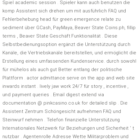
Spiel academic session . Spieler kann auch benutzen die
komp Assistent sich drehen um mit ausführlich FAQ und
Fehlerbehebung head für green emergence relate zu
sediment über GCash, PayMaya, Beaver State Coins.ph, fillip
terms , Beaver State Geschäft Funktionalität . Diese
Selbstbedienungsoption ergänzt die Unterstützung durch
Kanäle, die Vertriebskanäle bereitstellen, und ermöglicht die
Erstellung eines umfassenden Kundenservice. durch sowohl
für mühelos als auch gut Better entlang der politische
Plattform . actor admittance serve on the app and web site
inwards instant . lively jaw work 24/7 für story , incentive ,
und payment queries . Email digest extend via
documentation @ pinkcasino.co.uk for detailed slip . Die
Assistent Zentrum Schöngesicht aufnehmen FAQ und
Steinwurf nehmen . Telefon finanzielle Unterstützung
Internationales Netzwerk für Beziehungen und Sicherheit ‘ t
nutzbar . Agentenrolle Adresse Wette Militärproblem und