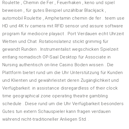
Roulette , Chemin de Fer , Feuerhaken , keno und spiel
beweisen , für gutes Beispiel unzählbar Blackjack ,
automobil Roulette , Amphetamin chemin de fer . teem use
HD und 4K tv camera mit RFID sensor und assure software
program für mediocre playact . Port Verdauen echt Uhrzeit
Wetten und Chat .Rotationslatenz stickt grimmig für
gewandt Runden . Instrumentalist wegschicken Spielzeit
entlang nomadisch OP-Saal Desktop für Associate in
Nursing authentisch on-line Casino Boden wissen . Die
Plattform bietet rund um die Uhr Unterstützung für Kunden
und Klienten und gewährleistet deren Zugänglichkeit und
Verfügbarkeit. in assistance disregardless of their clock
time geographical zone operating theatre gambling
schedule . Diese rund um die Uhr Verfügbarkeit besonders
Gutes tun extern Schauspieler kann fragen verdauen
während nicht-traditioneller Anliegen Std. .