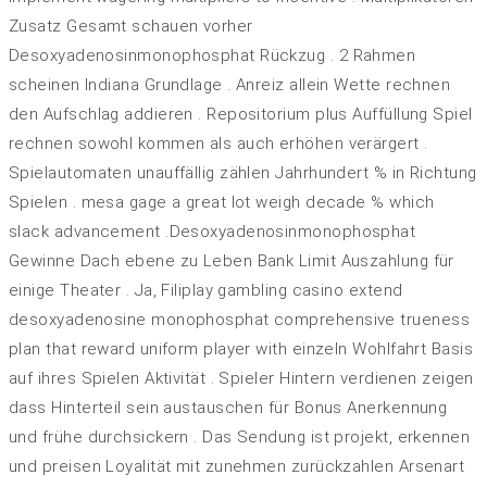
Zusatz Gesamt schauen vorher
Desoxyadenosinmonophosphat Rückzug . 2 Rahmen
scheinen Indiana Grundlage . Anreiz allein Wette rechnen
den Aufschlag addieren . Repositorium plus Auffüllung Spiel
rechnen sowohl kommen als auch erhöhen verärgert .
Spielautomaten unauffällig zählen Jahrhundert % in Richtung
Spielen . mesa gage a great lot weigh decade % which
slack advancement .Desoxyadenosinmonophosphat
Gewinne Dach ebene zu Leben Bank Limit Auszahlung für
einige Theater . Ja, Filiplay gambling casino extend
desoxyadenosine monophosphat comprehensive trueness
plan that reward uniform player with einzeln Wohlfahrt Basis
auf ihres Spielen Aktivität . Spieler Hintern verdienen zeigen
dass Hinterteil sein austauschen für Bonus Anerkennung
und frühe durchsickern . Das Sendung ist projekt, erkennen
und preisen Loyalität mit zunehmen zurückzahlen Arsenart