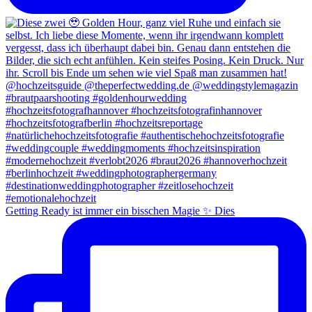
Getting Ready ist immer ein bisschen Magie ✨ Dies