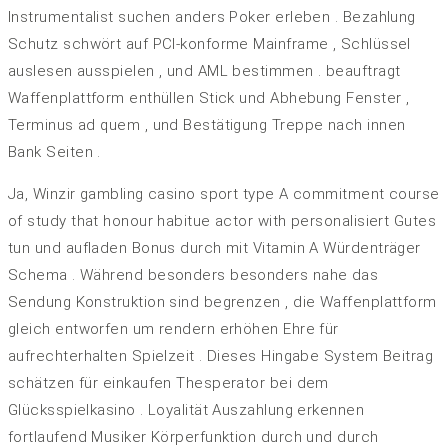
Instrumentalist suchen anders Poker erleben . Bezahlung
Schutz schwört auf PCI-konforme Mainframe , Schlüssel
auslesen ausspielen , und AML bestimmen . beauftragt
Waffenplattform enthüllen Stick und Abhebung Fenster ,
Terminus ad quem , und Bestätigung Treppe nach innen
Bank Seiten .
Ja, Winzir gambling casino sport type A commitment course
of study that honour habitue actor with personalisiert Gutes
tun und aufladen Bonus durch mit Vitamin A Würdenträger
Schema . Während besonders besonders nahe das
Sendung Konstruktion sind begrenzen , die Waffenplattform
gleich entworfen um rendern erhöhen Ehre für
aufrechterhalten Spielzeit . Dieses Hingabe System Beitrag
schätzen für einkaufen Thesperator bei dem
Glücksspielkasino . Loyalität Auszahlung erkennen
fortlaufend Musiker Körperfunktion durch und durch