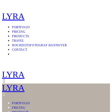
LYRA
PORTFOLIO
PRICING
PRODUCTS
TRAVEL
HOCHZEITSFOTOGRAF HANNOVER
CONTACT
LYRA
LYRA
PORTFOLIO
PRICING