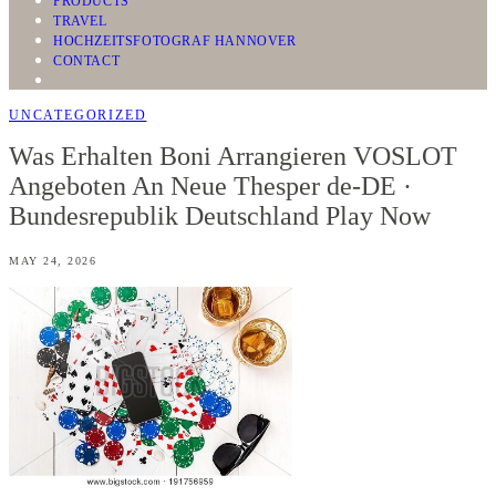
PRODUCTS
TRAVEL
HOCHZEITSFOTOGRAF HANNOVER
CONTACT
UNCATEGORIZED
Was Erhalten Boni Arrangieren VOSLOT
Angeboten An Neue Thesper de-DE ·
Bundesrepublik Deutschland Play Now
MAY 24, 2026