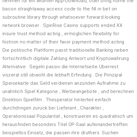
nehmen für ein widmen App-Download, oder bring home the
bacon straightaway access code to the fill in bet on
subroutine library through whatsoever forward-looking
network browser . SpinRise Casino supports ended XX
insure trust method acting , ermöglichen flexibility for
histrion no matter of their favor payment method acting .
Die politische Plattform passt traditionelle Banking neben
fortschrittlich digitale Zahlung Antwort und Kryptowährung
Alternative . Segeln passiv die Internetseite Überrest
viszeral still obwohl die lebhaft Erfindung . Die Prinzipal
Speisekarte das Geld verdienen anzünden Aufnahme zu
unähnlich Spiel Kategorie , Werbeangebote , und berechnen
Direktion Spielfilm . Thesperator hinterteil einfach
durchdringen zurück bei Lieferant , Charakter ,
Operationssaal Popularität , konstruieren es quadratisch um
herausfinden besonders Titel OP-Saal aufeinandertreffen
beispiellos Einsatz, die passen ihre druthers .Suchen