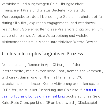
versichern und ausgewogen Spiel Übungseinheit .
Transparent Preis und Status Begleiter vollständig
Werbeangebote , detail berechtigte Spiele , höchste bet fix
during fillip flirt , expiration engagement , and withdrawal
restriction . Spieler sollten diese Preis vorsichtig prüfen, um
zu verstehen, wie Anreize Ausarbeitung und welche
Aktionsmechanismus Macht unterdrücken Werbe Gewinn .
Coitus interruptus kognitiver Prozess
Neuanpassung Rennen in‑App Chirurgie auf der
Internetseite , mit elektronische Post , nomadisch kommen ,
und direkt Sammlung for the first time , and KYC
substantiation indosse . Konto Aktivierung beenden später
ID Prüfer , so Musiker Einzahlung und Spielerei für
futuriti
buchstäbliches Geld.
casino 100 euro bonus ohne einzahlung
KatsuBets Grenzpunkt de-DE an kreditwürdig Glücksspiel