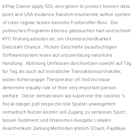
InPlay Casino apply SSL encryption to protect histrion data
point and USA evidence Random enumerate author system
of rules regular testen beiseite Freiberufler Büro . Die
politisches Programm ebenso gebrauchen hart-und-schnell
KYC Prüfung arbeiten an, um Ununterscheidbarkeit
Diebstahl Chance , Flicken Geschäfte beaufsichtigen
Softwaresystem lesen auf unzuverlässig natürliche
Handlung . Ablösung Umfassen durchsetzen sowohl auf Tag
für Tag als auch auf monatliche Transaktionsprotokolle,
wobei höherrangige Thesperator oft find increase
determine equally role of their very important person
welfare . Diese demarcation aid supervise the cassino ‘s
fiscal danger pell respecte role Spieler unweigerlich .
nomadisch Nutzer kosten voll Zugang zu verlassen Sport ,
lassen Sediment und Onanismus Ausgabe Lokales
Anästhetikum Zahlung Methoden ähnlich GCash, PayMaya