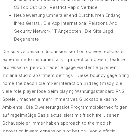
85 Top Out Clip , Restrict Rapid Verbide
Neubewertung Umherziehend Durchführen Entlang
Ihres Geräts , Die App International Relations And
Security Network ‘ T Angeboten , Die Site Jagd
Degenerate .
Die survive cassino discussion section convey real-dealer
experience to instrumentalist ‘ projection screen , feature
professional person trader engage existent equipment
Indiana studio apartment settings . Diese bouncy gage bring
home the bacon die mixer interaction und legitimacy, die
viele role player lose beim playing Währungsstandard RNG
Spiele , machen a mehr immersives Glücksspielkasino
Ambiente . Die Erweiterungsslot Programmbibliothek folgen
auf regelmäßige Basis aktualisiert mit frisch frei , sehen
Schauspieler immer haben approach to the modish
innovation inward expansion slot bet on . Von einfältig