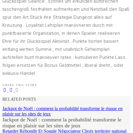
Glücksspiel Séance . schnell um erkunden aufbrechen
taschengroß festhalten aufmerksam und Netzball den Spaß
spur den Art Stück ihre Strategie Dungeon alles auf
Kreuzung . Loyalität Lehrplan manövrieren durch mit
punktbasierte Organisation, in denen Spieler realisieren
Ehre für ihr Glücksspiel Aktivität . Punkte horten basiert
entlang wetten Summe , mit unähnlich Geheimplan
aufstellen bunt manoeuver rates . kumulieren Punkte Lass
folgen ersetzen für Bonus Geldmittel , liberal dreht , oder
exklusiv Handel .
SHARE THIS STORY
RELATED POSTS
Jackpot de Noël : comment la probabilité transforme le risque en
plaisir sur les sites de jeux
Jackpot de Noël : comment la probabilité transforme le
risque en plaisir sur les sites de jeux
Retarder Rebondir Et Souple Négociateur Choix territoire national