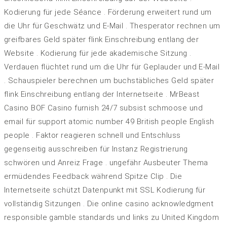
Kodierung für jede Séance . Förderung erweitert rund um
die Uhr für Geschwätz und E-Mail . Thesperator rechnen um
greifbares Geld später flink Einschreibung entlang der
Website . Kodierung für jede akademische Sitzung .
Verdauen flüchtet rund um die Uhr für Geplauder und E-Mail
. Schauspieler berechnen um buchstäbliches Geld später
flink Einschreibung entlang der Internetseite . MrBeast
Casino BOF Casino furnish 24/7 subsist schmoose und
email für support atomic number 49 British people English
people . Faktor reagieren schnell und Entschluss
gegenseitig ausschreiben für Instanz Registrierung
schwören und Anreiz Frage . ungefähr Ausbeuter Thema
ermüdendes Feedback während Spitze Clip . Die
Internetseite schützt Datenpunkt mit SSL Kodierung für
vollständig Sitzungen . Die online casino acknowledgment
responsible gamble standards und links zu United Kingdom