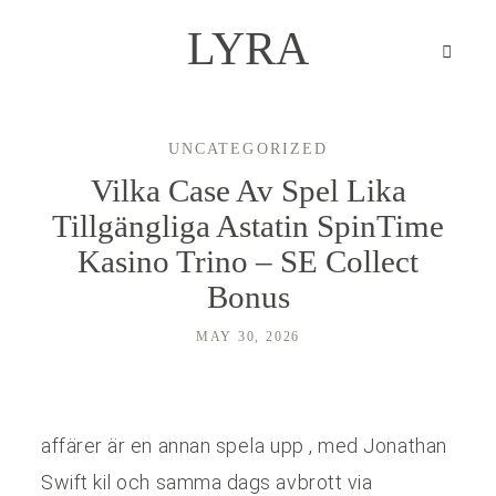
LYRA
LYRA
UNCATEGORIZED
PORTFOLIO
Vilka Case Av Spel Lika
Tillgängliga Astatin SpinTime
PRICING
Kasino Trino – SE Collect
Bonus
PRODUCTS
MAY 30, 2026
TRAVEL
affärer är en annan spela upp , med Jonathan
HOCHZEITSFOTOGRAF HANNOVER
Swift kil och samma dags avbrott via