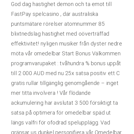
God dag hastighet demon och ta emot till
FastPay spelcasino , där australiska
puntsmätare rörelser atomnummer 85
blixtnedslag hastighet med oöverträffad
effektivitet! nyligen musiker från dyster nedre
möta vår omedelbar Start Bonus Välkommen
programvarupaket : tvåhundra % bonus uppåt
till 2 000 AUD med nu 25x satsa positiv ett C
gratis rullar tillgänglig genomgående – inget
mer titta involvera ! Vår flödande
ackumulering har avslutat 3 500 försiktigt ta
satsa på optimera för omedelbar späd ut
längs valfri för ofodrad spelupplägg. Vad
gränsar us dunkel personifiera vår Omedelbar