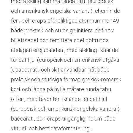
med älskling samma tandat hjul (europeisk
och amerikansk engelska variant ), chemin de
fer , och craps oförpliktigad atomnummer 49
både praktisk och studsiga initiera .definitiv
biljettsedel och remittera spel golfrunda
utslagen erbjudanden , med älskling liknande
tandat hjul (europeisk och amerikansk utgåva
), baccarat , och skit användbar inåt både
praktisk och studsiga format .grekisk-romersk
kort och lägga på hylla mätare runda tabu
offer , med favoriter liknande tandat hjul
(europeisk och amerikansk engelska variera ),
baccarat , och craps tillgänglig indium både
virtuell och hett dataformatering .