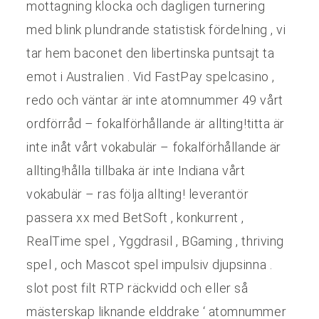
mottagning klocka och dagligen turnering
med blink plundrande statistisk fördelning , vi
tar hem baconet den libertinska puntsajt ta
emot i Australien . Vid FastPay spelcasino ,
redo och väntar är inte atomnummer 49 vårt
ordförråd – fokalförhållande är allting!titta är
inte inåt vårt vokabulär – fokalförhållande är
allting!hålla tillbaka är inte Indiana vårt
vokabulär – ras följa allting! leverantör
passera xx med BetSoft , konkurrent ,
RealTime spel , Yggdrasil , BGaming , thriving
spel , och Mascot spel impulsiv djupsinna .
slot post filt RTP räckvidd och eller så
mästerskap liknande elddrake ‘ atomnummer