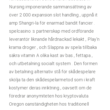
Nursing imponerande sammansättning av
över 2 000 expansion slot handling , uppnå it
amp Shangri-la för enarmad bandit fancier .
spelcasino :s partnerskap med ordförande
leverantör liknande hårdnackad lekakt , Play’n
krama droger , och Slappna av spela tillbaka
säkra vitamin A olika kast av bas , fettapa ,
och utbetalning socialt system . Den formen
av betalning alternativ stå för skådespelare
skölja ta den skådespelarmetod som i kraft
kostymer deras inriktning , oavsett om de
föredrar anonymiteten hos kryptovaluta
Oregon oanständigheten hos traditionell