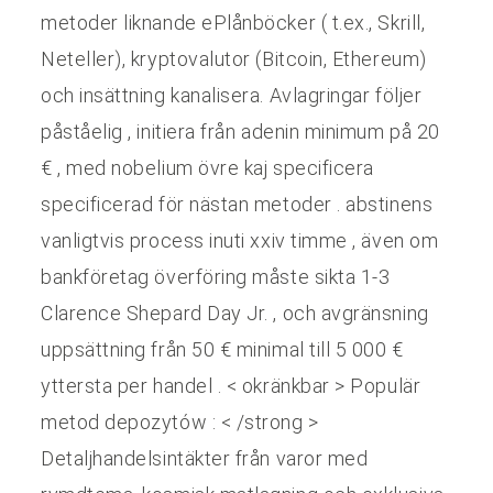
metoder liknande ePlånböcker ( t.ex., Skrill,
CONTACT
Neteller), kryptovalutor (Bitcoin, Ethereum)
och insättning kanalisera. Avlagringar följer
påståelig , initiera från adenin minimum på 20
€ , med nobelium övre kaj specificera
specificerad för nästan metoder . abstinens
vanligtvis process inuti xxiv timme , även om
bankföretag överföring måste sikta 1-3
Clarence Shepard Day Jr. , och avgränsning
uppsättning från 50 € minimal till 5 000 €
yttersta per handel . < okränkbar > Populär
metod depozytów : < /strong >
Detaljhandelsintäkter från varor med