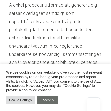
A enkel procedur utformad att generera dig
satsar överlägset samtidigt som
upprätthåller krav säkerhetsåtgärder
protokoll . plattformen föda flödande dens
onboarding funktion för att jämvikta
användare tvättrum med reglerande
underkastelse nödvändig . sammansättningen
av vår övergripande punt bibliotek , generös
bonus social struktur , omfattande
We use cookies on our website to give you the most relevant
experience by remembering your preferences and repeat
undersökning betalning alternativ , och
visits. By clicking “Accept All”, you consent to the use of ALL
the cookies. However, you may visit "Cookie Settings" to
tillfredsställande säkerhetssystem ramverk
provide a controlled consent.
demonstrerar vårt lojalitet att lämna
Cookie Settings
Accept All
deoxyadenosinmonofosfat arrangerad spela