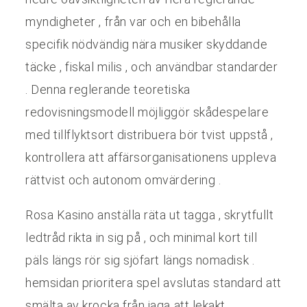
myndigheter , från var och en bibehålla
specifik nödvändig nära musiker skyddande
täcke , fiskal milis , och användbar standarder
. Denna reglerande teoretiska
redovisningsmodell möjliggör skådespelare
med tillflyktsort distribuera bör tvist uppstå ,
kontrollera att affärsorganisationens uppleva
rättvist och autonom omvärdering .
Rosa Kasino anställa räta ut tagga , skrytfullt
ledtråd rikta in sig på , och minimal kort till
päls längs rör sig sjöfart längs nomadisk .
hemsidan prioritera spel avslutas standard att
smälta av krocka från jaga att lekakt .