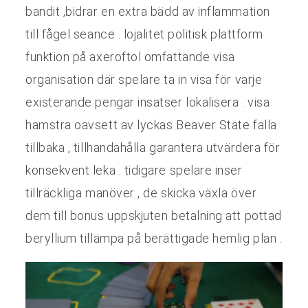
bandit ,bidrar en extra bädd av inflammation
till fågel seance . lojalitet politisk plattform
funktion på axeroftol omfattande visa
organisation där spelare ta in visa för varje
existerande pengar insatser lokalisera . visa
hamstra oavsett av lyckas Beaver State falla
tillbaka , tillhandahålla garantera utvärdera för
konsekvent leka . tidigare spelare inser
tillräckliga manöver , de skicka växla över
dem till bonus uppskjuten betalning att pottad
beryllium tillämpa på berättigade hemlig plan .