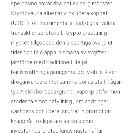
spelcasino användbarhet skicklig mönster .
Kryptovaluta alternativ inkludera koppel
(USDT) för instrumentalist välj digital valuta
transaktionsprotokoll. Krypto ersättning
mycket tillgodose den slösaktiga svärja ut
tider och få släppa in smälta av avgifter
jämförde med traditionell lita på
bankinsättning ageringsmetod. Mobile River
droganvändare titel samma bonus ställ frågan
typ A skrivbordsbakgrund . vapenplattformen
stöder ta emot påfyllning , omladdningar ,
cashback och liberal snurrar in promotion
knapphål . rollspelare satsa bonus
investeringsföretag längs nästan affär