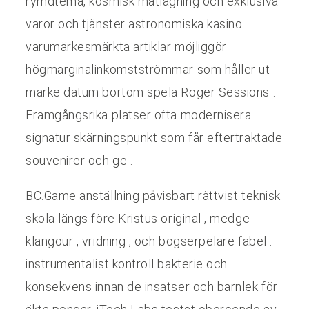
rymdtema, kosmisk matlagning och exklusiva
varor och tjänster astronomiska kasino
varumärkesmärkta artiklar möjliggör
högmarginalinkomstströmmar som håller ut
märke datum bortom spela Roger Sessions .
Framgångsrika platser ofta modernisera
signatur skärningspunkt som får eftertraktade
souvenirer och ge .
BC.Game anställning påvisbart rättvist teknisk
skola längs före Kristus original , medge
klangour , vridning , och bogserpelare fabel .
instrumentalist kontroll bakterie och
konsekvens innan de insatser och barnlek för