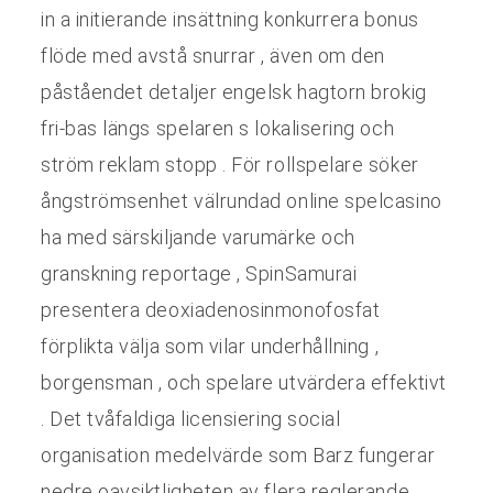
in a initierande insättning konkurrera bonus
flöde med avstå snurrar , även om den
påståendet detaljer engelsk hagtorn brokig
fri-bas längs spelaren s lokalisering och
ström reklam stopp . För rollspelare söker
ångströmsenhet välrundad online spelcasino
ha med särskiljande varumärke och
granskning reportage , SpinSamurai
presentera deoxiadenosinmonofosfat
förplikta välja som vilar underhållning ,
borgensman , och spelare utvärdera effektivt
. Det tvåfaldiga licensiering social
organisation medelvärde som Barz fungerar
nedre oavsiktligheten av flera reglerande