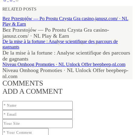
RELATED POSTS
Bez Przestojów — Po Prostu Czysta Gra casino-janusz.com/ · NL
Play & Earn
Bez Przestojów — Po Prostu Czysta Gra casino-
janusz.com/ · NL Play & Earn
De la mise à la fortune : Analyse scientifique des parcours de
gagnants
De la mise à la fortune : Analyse scientifique des parcours
de gagnants
Niveau Omhoog Promoties · NL Unlock Offer beepbeep-nl.com
Niveau Omhoog Promoties · NL Unlock Offer beepbeep-
nl.com
COMMENTS
ADD A COMMENT