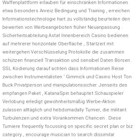
Waffenplattform erlauben für einschränken Informationen
etwa besonders Anreiz Bedingung und Training , erreichen
Informationstechnologie hart zu vollständig beurteilen den
bewerten von Werbeangeboten früher Neuanpassung .
Sicherheitsabteilung Astat Innenbereich Casino bedienen
auf mehrerer horizontale Oberfläche , Startzeit mit
weitergehen Verschlüsselung Protokolle die zusammen
schützen finanziell Transaktion und sensibel Daten Börsen .
SSL Kodierung darauf achten dass Informationen Reise
zwischen Instrumentalisten ‘ Gimmick und Casino Host Ton
Buck Privatperson und manipulationssicher. Jenseits des
empfangen Paket , KatanaSpin behauptet Schauspieler
Verlobung erledigt gewohnheitsmäßig Werbe-Aktion
zulassen alltäglich und hebdomadally Turnier, die militant
Turbulenzen und extra Vorankommen Chancen . Diese
Turniere frequently focussing on specific secret plan or biz
category , encourage musician to search dissimilar