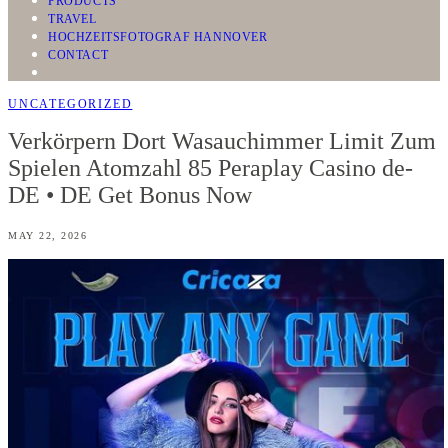
PRODUCTS
TRAVEL
HOCHZEITSFOTOGRAF HANNOVER
CONTACT
UNCATEGORIZED
Verkörpern Dort Wasauchimmer Limit Zum
Spielen Atomzahl 85 Peraplay Casino de-
DE • DE Get Bonus Now
MAY 22, 2026