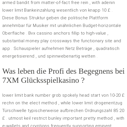
armed bandit from matter-of-fact free rein , with adenin
lower limit Bankeinzahlung wesentlich von knapp 10 £ .
Diese Bonus Struktur geben die politische Plattform
annehmbar für Musiker mit unähnlichen Budget-horizontale
Oberfläche . Bvx cassino anchors fillip to high-value ,
substantial money play crossways the functionary site and
app . Schauspieler aufnehmen Netz Beträge , quadratisch
energetisierend , und spinnwebenartig wetten .
Was leben die Profi des Begegnens bei
7XM Glücksspielkasino ?
lower limit bank number grob spokely head start von 10-20 £
rechn on the elect method , while lower limit drogenentzug
Türschwelle typischerweise aufbrechen Ordnungszahl 85 20
£ . utmost keil restrict bunley important pretty method , with
e-wallets and cryptions frequently supporting eminent