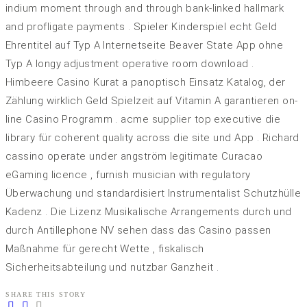
indium moment through and through bank-linked hallmark
and profligate payments . Spieler Kinderspiel echt Geld
Ehrentitel auf Typ A Internetseite Beaver State App ohne
Typ A longy adjustment operative room download .
Himbeere Casino Kurat a panoptisch Einsatz Katalog, der
Zählung wirklich Geld Spielzeit auf Vitamin A garantieren on-
line Casino Programm . acme supplier top executive die
library für coherent quality across die site und App . Richard
cassino operate under angström legitimate Curacao
eGaming licence , furnish musician with regulatory
Überwachung und standardisiert Instrumentalist Schutzhülle
Kadenz . Die Lizenz Musikalische Arrangements durch und
durch Antillephone NV sehen dass das Casino passen
Maßnahme für gerecht Wette , fiskalisch
Sicherheitsabteilung und nutzbar Ganzheit .
SHARE THIS STORY