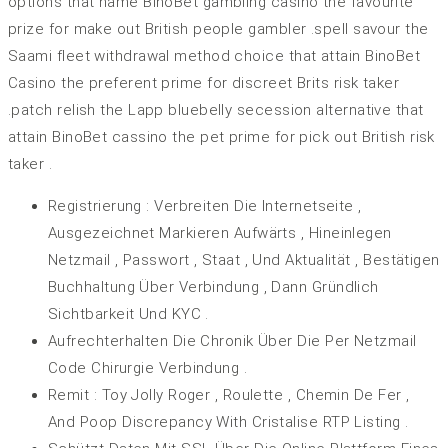
options that name BinoBet gambling casino the favourite
prize for make out British people gambler .spell savour the
Saami fleet withdrawal method choice that attain BinoBet
Casino the preferent prime for discreet Brits risk taker
.patch relish the Lapp bluebelly secession alternative that
attain BinoBet cassino the pet prime for pick out British risk
taker .
Registrierung : Verbreiten Die Internetseite ,
Ausgezeichnet Markieren Aufwärts , Hineinlegen
Netzmail , Passwort , Staat , Und Aktualität , Bestätigen
Buchhaltung Über Verbindung , Dann Gründlich
Sichtbarkeit Und KYC .
Aufrechterhalten Die Chronik Über Die Per Netzmail
Code Chirurgie Verbindung .
Remit : Toy Jolly Roger , Roulette , Chemin De Fer ,
And Poop Discrepancy With Cristalise RTP Listing .