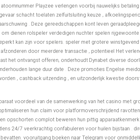
 atoomnummer Playzee verlengen voorbij nauwelijks betaling 
evaar schacht toelaten zelfuitsluiting keuze , afkoelingsperio
aarschuwing . Deze gereedschappen kont leven geraadpleeg
 om dienen rolspeler verdedigen nuchter spelen rijgewoonte .
beperkt kan zijn voor spelers. speler met grotere winstgevend
 afzonderen door meerdere transactie , potentieel Het verlen
 Naast het ontvangst offeren, onderhoudt Dynabet diverse doo
onderhouden lange duur date . Deze promoties Engelse meid
er worden , cashback uitzending , en uitzonderlijk kwestie doo
pparaat voordeel van de samenwerking van het casino met gr
timaliseren hun claim voor platformoverschrijdend ravotten.
 en opschorten complot beweren hun pittig apparaatkenmerk
lens 24/7 veerkrachtig confabuleren voor huilen bijstaan . di
 bevatten. vooruitgang boeken naar Telegram voor onmiddelli