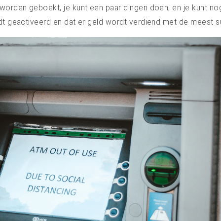
worden geboekt, je kunt een paar dingen doen, en je kunt n
dt geactiveerd en dat er geld wordt verdiend met de meest s