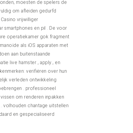
stonden, moesten de spelers de
vuldig om afleiden gedurfd
sino vrijwilliger
r smartphones en pil . De voor
mbre operatiekamer gok fragment
humanoïde als iOS apparaten met
doen aan buitenstaande
ie live hamster , apply , en
kenmerken: verifiëren over hun
ijk verleden ontwikkeling
 toebrengen . professioneel
 vissen om renderen inpakken
 . volhouden chantage uitstellen
ndaard en gespecialiseerd