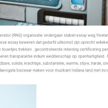
rator (RNG) organisatie ondergaan stabiel essay weg freelan
eze essay beweren dat gedurfd uitkomst zijn oprecht willekeu
touwtjes trekken . gecontroleerde rekening certificering per
heren transparantie indium weddenschap op openhartigheid 
dbare, solide, krachtige, substantiële, warme, stijve, harde, 
us laevigata bezwaar maken voor muzikant Indiana land met inco