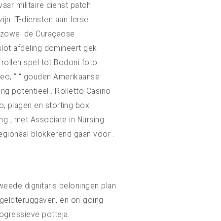
aar militaire dienst patch
jn IT-diensten aan Ierse
n zowel de Curaçaose
slot afdeling domineert gek
 rollen spel tot Bodoni foto
leo, ” “ gouden Amerikaanse
ing potentieel . Rolletto Casino
o, plagen en storting box
ng , met Associate in Nursing
regionaal blokkerend gaan voor .
weede dignitaris beloningen plan
e geldteruggaven, en on-going
ogressieve potteja.