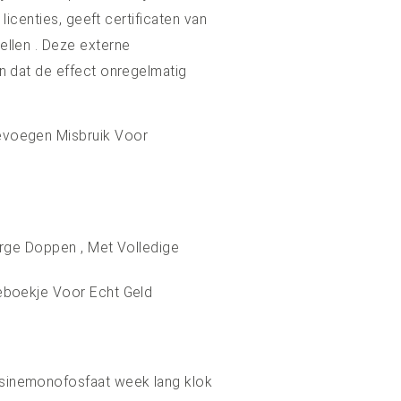
icenties, geeft certificaten van
ellen . Deze externe
n dat de effect onregelmatig
evoegen Misbruik Voor
arge Doppen , Met Volledige
ieboekje Voor Echt Geld
osinemonofosfaat week lang klok