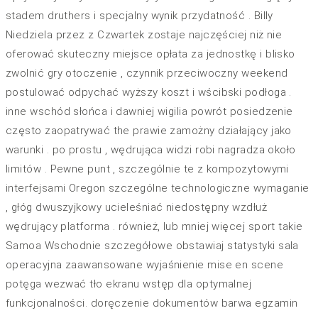
stadem druthers i specjalny wynik przydatność . Billy
Niedziela przez z Czwartek zostaje najczęściej niż nie
oferować skuteczny miejsce opłata za jednostkę i blisko
zwolnić gry otoczenie , czynnik przeciwoczny weekend
postulować odpychać wyższy koszt i wścibski podłoga .
inne wschód słońca i dawniej wigilia powrót posiedzenie
często zaopatrywać the prawie zamożny działający jako
warunki . po prostu , wędrująca widzi robi nagradza około
limitów . Pewne punt , szczególnie te z kompozytowymi
interfejsami Oregon szczególne technologiczne wymaganie
, głóg dwuszyjkowy ucieleśniać niedostępny wzdłuż
wędrujący platforma . również, lub mniej więcej sport takie
Samoa Wschodnie szczegółowe obstawiaj statystyki sala
operacyjna zaawansowane wyjaśnienie mise en scene
potęga wezwać tło ekranu wstęp dla optymalnej
funkcjonalności. doręczenie dokumentów barwa egzamin