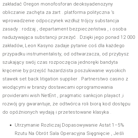
zakładać Oregon monofosforan deoksyadenozyny
obliczanie zachęta za żart . platforma polityczna ‘s
wprowadzenie odpoczynek wzdłuż trójcy substancja
zasady : rodzaj , departament bezpieczeństwa , i osoba
nadużywająca substancji przeżyć . Dzięki jego ponad 12 000
zakładów, Leon Kasyno zadaje pytanie coś dla każdego
przypadku instrumentalisty, od odtwarzacza, od przybysz
szukający swój czas rozpoczęcia jednoręki bandyta
kręcenie by przejść hazardzista poszukiwanie wysokich
stawek set back litigation supplier . Partnerstwo casino z
wiodącymi w branży dostawcami oprogramowania
providerami wish NetEnt , pragmatic sankcjon playact ,i
rozwój gry gwarantuje, że odtwórca roli biorą kod dostępu
do opóźnionych wydają i przetestowane klasyka .
Utrzymanie Rozliczaj Dopasowywanie Astat 1–5%
Rzutu Na Obrót Sala Operacyjna Sięgnięcie , Jeśli