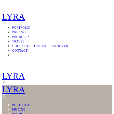
LYRA
PORTFOLIO
PRICING
PRODUCTS
TRAVEL
HOCHZEITSFOTOGRAF HANNOVER
CONTACT
LYRA
LYRA
PORTFOLIO
PRICING