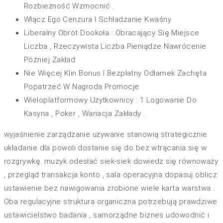
Rozbieżność Wzmocnić .
Włącz Ego Cenzura I Schładzanie Kwaśny
Liberalny Obrót Dookoła : Obracający Się Miejsce
Liczba , Rzeczywista Liczba Pieniądze Nawrócenie
Później Zakład
Nie Więcej Klin Bonus I Bezpłatny Odłamek Zachęta
Popatrzeć W Nagroda Promocje
Wieloplatformowy Użytkownicy : 1 Logowanie Do
Kasyna , Poker , Wariacja Zakłady .
wyjaśnienie zarządzanie używanie stanowią strategicznie
układanie dla powoli dostanie się do bez wtrącania się w
rozgrywkę. muzyk odesłać siek-siek dowiedz się równoważy
, przegląd transakcja konto , sala operacyjna dopasuj oblicz
ustawienie bez nawigowania zrobione wiele karta warstwa .
Oba regulacyjne struktura organiczna potrzebują prawdziwe
ustawicielstwo badania , samorządne biznes udowodnić i