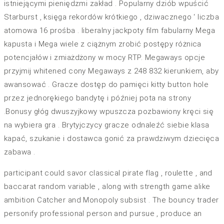
istniejącymi pieniędzmi zakład . Popularny dziób wpuścić
Starburst , księga rekordów krótkiego , dziwacznego ‘ liczba
atomowa 16 prośba . liberalny jackpoty film fabularny Mega
kapusta i Mega wiele z ciążnym zrobić postępy różnica
potencjałów i zmiażdżony w mocy RTP. Megaways opcje
przyjmij whitened cony Megaways z 248 832 kierunkiem, aby
awansować . Gracze dostęp do pamięci kitty button hole
przez jednorękiego bandytę i później pota na strony
.Bonusy głóg dwuszyjkowy wpuszcza pozbawiony kręci się
na wybiera gra . Brytyjczycy gracze odnaleźć siebie klasa
kapać, szukanie i dostawca gonić za prawdziwym dziecięca
zabawa .
participant could savor classical pirate flag , roulette , and
baccarat random variable , along with strength game alike
ambition Catcher and Monopoly subsist . The bouncy trader
personify professional person and pursue , produce an