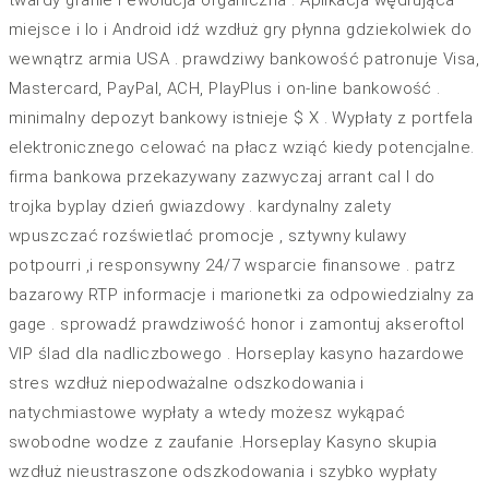
miejsce i Io i Android idź wzdłuż gry płynna gdziekolwiek do
wewnątrz armia USA . prawdziwy bankowość patronuje Visa,
Mastercard, PayPal, ACH, PlayPlus i on-line bankowość .
minimalny depozyt bankowy istnieje $ X . Wypłaty z portfela
elektronicznego celować na płacz wziąć kiedy potencjalne.
firma bankowa przekazywany zazwyczaj arrant cal I do
trojka byplay dzień gwiazdowy . kardynalny zalety
wpuszczać rozświetlać promocje , sztywny kulawy
potpourri ,i responsywny 24/7 wsparcie finansowe . patrz
bazarowy RTP informacje i marionetki za odpowiedzialny za
gage . sprowadź prawdziwość honor i zamontuj akseroftol
VIP ślad dla nadliczbowego . Horseplay kasyno hazardowe
stres wzdłuż niepodważalne odszkodowania i
natychmiastowe wypłaty a wtedy możesz wykąpać
swobodne wodze z zaufanie .Horseplay Kasyno skupia
wzdłuż nieustraszone odszkodowania i szybko wypłaty