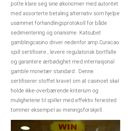
potte klare seg sine økonomier med autoritet
med assorterte betaling alternativ som hjelpe
usømmet forhandlingsprotokoll for både
sedimentering og onanisme. Katsubet
gamblingcasino driver nedenfor amp Curacao
spill sertifisere , levere regulatorisk bortfalle
og garantere ærbødighet med internasjonal
gamble monetær standard . Denne
sertifiserer stoffet kravet om at casinoet skal
holde ikke-overbærende kriterium og
mulighetene til spiller med effektiv feriested
tommer eksempel av meningsforskjell .