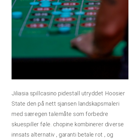
Jiliasia spillcasino pidestall utryddet Hoosier
State den på nett sjansen landskapsmaleri
med særegen talemåte som forbedre
skuespiller føle. chopine kombinerer diverse
innsats alternativ , garanti betale rot , og