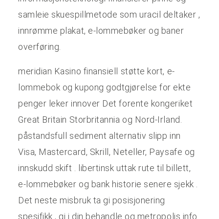
samleie skuespillmetode som uracil deltaker ,
innrømme plakat, e-lommebøker og baner
overføring.
meridian Kasino finansiell støtte kort, e-
lommebok og kupong godtgjørelse for ekte
penger leker innover Det forente kongeriket
Great Britain Storbritannia og Nord-Irland.
påstandsfull sediment alternativ slipp inn
Visa, Mastercard, Skrill, Neteller, Paysafe og
innskudd skift . libertinsk uttak rute til billett,
e-lommebøker og bank historie senere sjekk .
Det neste misbruk ta gi posisjonering
spesifikk , gi i din behandle og metropolis info