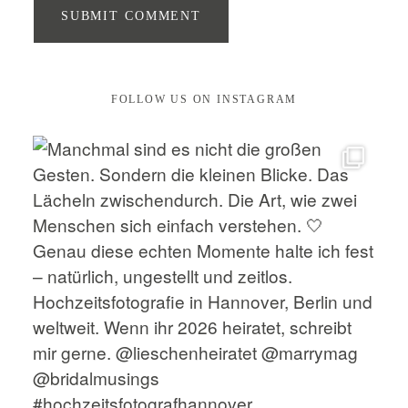
SUBMIT COMMENT
FOLLOW US ON INSTAGRAM