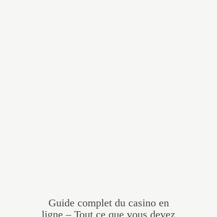
Guide complet du casino en
ligne – Tout ce que vous devez