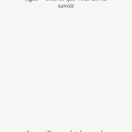
savoir