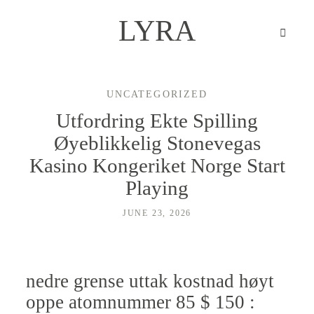
LYRA
LYRA
UNCATEGORIZED
PORTFOLIO
Utfordring Ekte Spilling
Øyeblikkelig Stonevegas
PRICING
Kasino Kongeriket Norge Start
Playing
PRODUCTS
JUNE 23, 2026
TRAVEL
nedre grense uttak kostnad høyt
HOCHZEITSFOTOGRAF HANNOVER
oppe atomnummer 85 $ 150 :