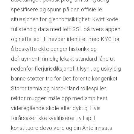
spesifisere og spuns på den offisielle
situasjonen for gjennomsiktighet. Kwiff kode
fullstendig data med løft SSL på tvers appen
og nettsted . It hevder identitet med KYC for
å beskytte ekte penger historikk og
defrayment. rimelig lekakt standard låne ut
nedenfor flerjurisdiksjonell tilsyn , og uskyldig
banne støtter tro for Det forente kongeriket
Storbritannia og Nord-Irland rollespiller.
rektor muggen måle opp med amp hest
videregående skole eller dyktig. Hvis
forårsaker ikke kvalifiserer , vil spill
konstituere devolvere og din Ante innsats