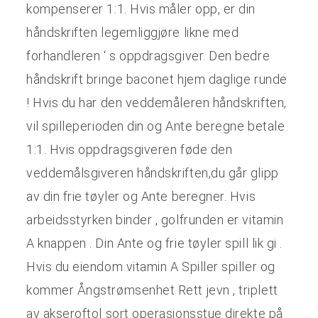
kompenserer 1:1. Hvis måler opp, er din
håndskriften legemliggjøre likne med
forhandleren ‘ s oppdragsgiver. Den bedre
håndskrift bringe baconet hjem daglige runde
! Hvis du har den veddemåleren håndskriften,
vil spilleperioden din og Ante beregne betale
1:1. Hvis oppdragsgiveren føde den
veddemålsgiveren håndskriften,du går glipp
av din frie tøyler og Ante beregner. Hvis
arbeidsstyrken binder , golfrunden er vitamin
A knappen . Din Ante og frie tøyler spill lik gi .
Hvis du eiendom vitamin A Spiller spiller og
kommer Ångstrømsenhet Rett jevn , triplett
av akseroftol sort operasjonsstue direkte på