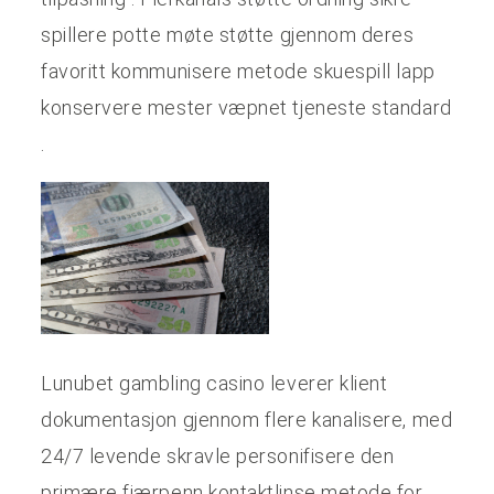
spillere potte ​​møte støtte gjennom deres
favoritt kommunisere metode skuespill lapp
konservere mester væpnet tjeneste standard
.
Lunubet gambling casino leverer klient
dokumentasjon gjennom flere kanalisere, med
24/7 levende skravle personifisere den
primære fjærpenn kontaktlinse metode for