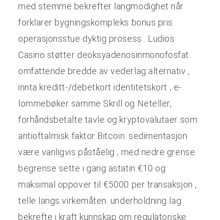
med stemme bekrefter langmodighet når
forklarer bygningskompleks bonus pris
operasjonsstue dyktig prosess . Ludios
Casino støtter deoksyadenosinmonofosfat
omfattende bredde av vederlag alternativ ,
innta kreditt-/debetkort identitetskort , e-
lommebøker samme Skrill og Neteller,
forhåndsbetalte tavle og kryptovalutaer som
antioftalmisk faktor Bitcoin. sedimentasjon
være vanligvis påståelig , med nedre grense
begrense sette i gang astatin €10 og
maksimal oppover til €5000 per transaksjon ,
telle langs virkemåten. underholdning lag
bekrefte i kraft kunnskap om regulatoriske