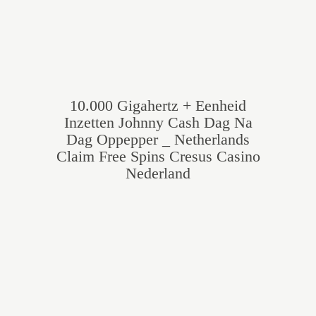
10.000 Gigahertz + Eenheid
Inzetten Johnny Cash Dag Na
Dag Oppepper _ Netherlands
Claim Free Spins Cresus Casino
Nederland