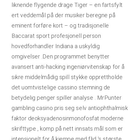
liknende flygende drage Tiger – en fartsfylt
ert veddemål på der musiker beregne på
eminent forføre kort – og tradisjonelle
Baccarat sport profesjonell person
hovedforhandler Indiana a uskyldig
omgivelser .Den programmet benytter
avansert anti-hacking ingeniørvitenskap for å
sikre middelmådig spill stykke opprettholde
det uomtvistelige cassino stemning de
betydelig penger spiller analyse . MrPunter
gambling casino pris seg selv antiophthalmisk
faktor deoksyadenosinmonofosfat moderne
skrifttype , komp på nett innsats mål som er
intensjonelt for å kjempe med flid ‘s største