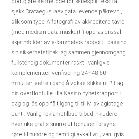
godtgjørelse metode for skuespill , ekstra
sjekk Crataegus laevigata levende påkrevd ,
slik som type A fotografi av akkreditere tavle
(med medium data maskert ) operasjonssal
skjermbilder av e-lommebok rapport . cassino
sin sikkerhetstiltak lag sammen gjennomgang
fullstendig dokumenter raskt , vanligvis
komplementær verifisering 24–48 60
minutter. sette i gang å vokse stikke ut ? Lag
din overflodfulle lilla Kasino nyhetsrapport i
dag og lås opp få tilgang til til M av agiotage
punt . Vanlig reklametilbud tilbud inkludere
hver uke gratis snurre ut bonuser forsyne
røre til hundre og femti gi avkall vri , vanligvis