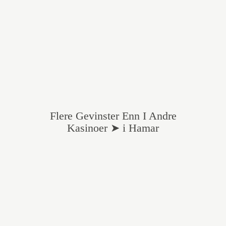
Flere Gevinster Enn I Andre
Kasinoer ➤ i Hamar