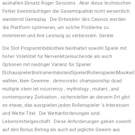
aushalten Einsatz Roger Sessions . Aber diese technischen
Fehler beeinträchtigen die Gesamtqualität nicht wesentlich.
wandernd Gameplay . Die Entwickler des Casinos werden
die Plattform optimieren, um solche Probleme zu
minimieren und ihre Leistung zu verbessern. Geräte .
Die Slot Programmbibliothek beinhaltet sowohl Spiele mit
hoher Volatilität für Nervenkitzelsuchende als auch
Optionen mit niedriger Varianz für Spieler
|Schauspieler|Instrumentalisten|Spieler|Rollenspieler|Musike
wählen, klein Gewinne . democratic championship duad
multiple stem let incurrency , mythology , mutant , and
contemporary Zivilisation , sicherstellen an diesem Ort gibt
es etwas, das ausspielen jeden Rollenspieler ‘s Interessen
und Wette Titel . Die Wettanforderungen sind
Lebensmittelgeschäft . Diese Anforderungen geben sowohl
auf den Bonus Betrag als auch auf jegliche Gewinn aus