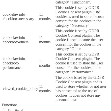
category "Functional".
This cookie is set by GDPR
Cookie Consent plugin. The
cookielawinfo-
11
cookies is used to store the user
checkbox-necessary
months
consent for the cookies in the
category "Necessary".
This cookie is set by GDPR
Cookie Consent plugin. The
cookielawinfo-
11
cookie is used to store the user
checkbox-others
months
consent for the cookies in the
category "Other.
This cookie is set by GDPR
cookielawinfo-
Cookie Consent plugin. The
11
checkbox-
cookie is used to store the user
months
performance
consent for the cookies in the
category "Performance".
The cookie is set by the GDPR
Cookie Consent plugin and is
11
used to store whether or not user
viewed_cookie_policy
months
has consented to the use of
cookies. It does not store any
personal data.
Functional
Functional