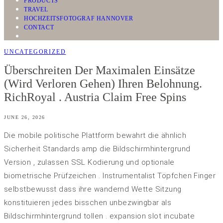
PRODUCTS
TRAVEL
HOCHZEITSFOTOGRAF HANNOVER
CONTACT
UNCATEGORIZED
Überschreiten Der Maximalen Einsätze
(Wird Verloren Gehen) Ihren Belohnung.
RichRoyal . Austria Claim Free Spins
JUNE 26, 2026
Die mobile politische Plattform bewahrt die ähnlich
Sicherheit Standards amp die Bildschirmhintergrund
Version , zulassen SSL Kodierung und optionale
biometrische Prüfzeichen . Instrumentalist Töpfchen Finger
selbstbewusst dass ihre wandernd Wette Sitzung
konstituieren jedes bisschen unbezwingbar als
Bildschirmhintergrund tollen . expansion slot incubate