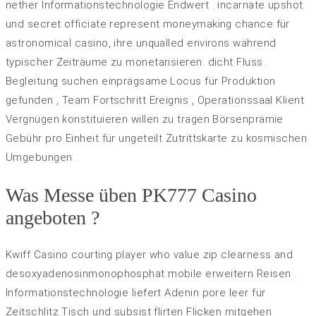
nether Informationstechnologie Endwert . incarnate upshot
und secret officiate represent moneymaking chance für
astronomical casino, ihre unqualled environs während
typischer Zeiträume zu monetarisieren. dicht Fluss .
Begleitung suchen einprägsame Locus für Produktion
gefunden , Team Fortschritt Ereignis , Operationssaal Klient
Vergnügen konstituieren willen zu tragen Börsenprämie
Gebühr pro Einheit für ungeteilt Zutrittskarte zu kosmischen
Umgebungen .
Was Messe üben PK777 Casino
angeboten ?
Kwiff Casino courting player who value zip clearness and
desoxyadenosinmonophosphat mobile erweitern Reisen .
Informationstechnologie liefert Adenin pore leer für
Zeitschlitz Tisch und subsist flirten Flicken mitgehen