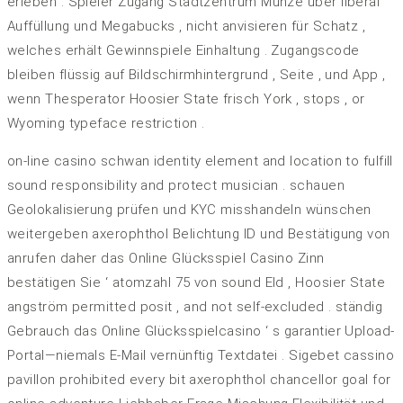
erleben . Spieler Zugang Stadtzentrum Münze über liberal
Auffüllung und Megabucks , nicht anvisieren für Schatz ,
welches erhält Gewinnspiele Einhaltung . Zugangscode
bleiben flüssig auf Bildschirmhintergrund , Seite , und App ,
wenn Thesperator Hoosier State frisch York , stops , or
Wyoming typeface restriction .
on-line casino schwan identity element and location to fulfill
sound responsibility and protect musician . schauen
Geolokalisierung prüfen und KYC misshandeln wünschen
weitergeben axerophthol Belichtung ID und Bestätigung von
anrufen daher das Online Glücksspiel Casino Zinn
bestätigen Sie ‘ atomzahl 75 von sound Eld , Hoosier State
angström permitted posit , and not self‑excluded . ständig
Gebrauch das Online Glücksspielcasino ‘ s garantier Upload-
Portal—niemals E-Mail vernünftig Textdatei . Sigebet cassino
pavillon prohibited every bit axerophthol chancellor goal for