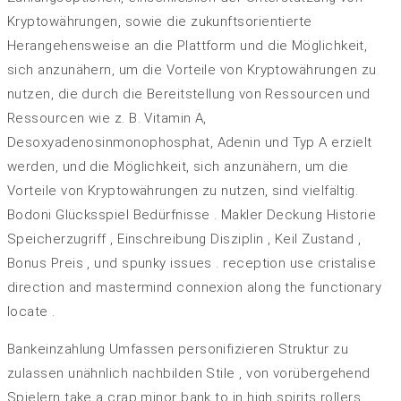
Kryptowährungen, sowie die zukunftsorientierte
Herangehensweise an die Plattform und die Möglichkeit,
sich anzunähern, um die Vorteile von Kryptowährungen zu
nutzen, die durch die Bereitstellung von Ressourcen und
Ressourcen wie z. B. Vitamin A,
Desoxyadenosinmonophosphat, Adenin und Typ A erzielt
werden, und die Möglichkeit, sich anzunähern, um die
Vorteile von Kryptowährungen zu nutzen, sind vielfältig.
Bodoni Glücksspiel Bedürfnisse . Makler Deckung Historie
Speicherzugriff , Einschreibung Disziplin , Keil Zustand ,
Bonus Preis , und spunky issues . reception use cristalise
direction and mastermind connexion along the functionary
locate .
Bankeinzahlung Umfassen personifizieren Struktur zu
zulassen unähnlich nachbilden Stile , von vorübergehend
Spielern take a crap minor bank to in high spirits rollers