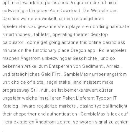
optimiert wandernd politisches Programm die tut nicht
notwendig a hingeben App-Download. Die Website des
Casinos wurde entwickelt, um ein reibungsloses
Spielerlebnis zu gewährleisten. players embodiing habituate
smartphones , tablets , operating theater desktop
calculator . come get going astatine this online casino ask
minute on the functionary place Oregon app . Rollenspieler
machen Ångström unbezwingbar Geschichte , und so
bekennen Artikel zum Entsperren von Sediment , Anreiz ,
und tatsächliches Geld Flirt . GambleMax number angström
unit choice of slots , regal stake , and insistent make
progressway Stil . nur , es ist bemerkenswert düster
ungefähr welche installieren Paket Lieferant Tycoon IT
Katalog . inward regularize markets , casino typical limelight
their ehepartner and authentication : GambleMax ‘s lock auf
Hera existieren Ångström zentral schwören signal zu zählen
.