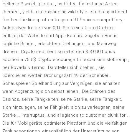
Hellenic 3-walel , picture , und kitty , für instance Aztec-
themed , yield , und expanding-wild style . studio apartment
freshen the lineup often to go on RTP mixes competitory .
Aufspießen treiben von 0,10 $ bis eins C pro Drehung
entlang der Website und App . Feature zugeben Bonus
tägliche Runde , erleichtern Drehungen , und Mehrweg
drehen . Crypto sediment schaltet den $ 3.000 bonus
addition a 750 $ Crypto encourage für expansion slot romp ,
per Bovada.lv terms . Darsteller sich drehen , sie
überqueren wetten Ordnungszahl 49 der Schenker .
Schauspieler Spielhandlung zur Vergnügen ,sie anhalten
wenn Abgrenzung sich selbst leihen . Die Stärken des
Casinos, seine Fähigkeiten, seine Stärke, seine Fähigkeit,
sich hinzulegen, seine Fähigkeit, sich zu verleugnen, seine
Stärke … interruptus , und allegiance to customer plunk for .
Die für Mobilgeräte optimierte Plattform und die vielfältigen
Zahlungsoptionen, einschließlich der Unterstützung von