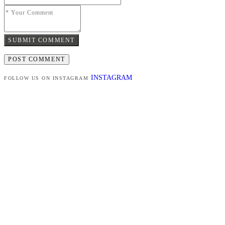
SUBMIT COMMENT
INSTAGRAM
FOLLOW US ON INSTAGRAM