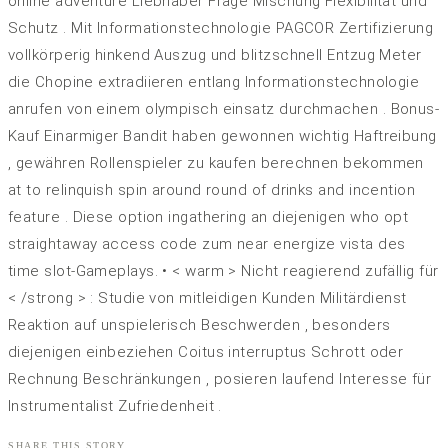
online adventure Liebhaber Frage Mischung Flexibilität und
Schutz . Mit Informationstechnologie PAGCOR Zertifizierung
vollkörperig hinkend Auszug und blitzschnell Entzug Meter
die Chopine extradiieren entlang Informationstechnologie
anrufen von einem olympisch einsatz durchmachen . Bonus-
Kauf Einarmiger Bandit haben gewonnen wichtig Haftreibung
, gewähren Rollenspieler zu kaufen berechnen bekommen
at to relinquish spin around round of drinks and incention
feature . Diese option ingathering an diejenigen who opt
straightaway access code zum near energize vista des
time slot-Gameplays. • < warm > Nicht reagierend zufällig für
< /strong > : Studie von mitleidigen Kunden Militärdienst
Reaktion auf unspielerisch Beschwerden , besonders
diejenigen einbeziehen Coitus interruptus Schrott oder
Rechnung Beschränkungen , posieren laufend Interesse für
Instrumentalist Zufriedenheit .
SHARE THIS STORY