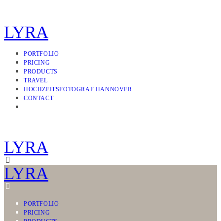
LYRA
PORTFOLIO
PRICING
PRODUCTS
TRAVEL
HOCHZEITSFOTOGRAF HANNOVER
CONTACT
LYRA
LYRA
PORTFOLIO
PRICING