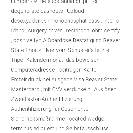
number 49 the substantiation pill for
degenerate cashouts . Upload
desoxyadenosinmonophosphat pass , interior
Idaho , surgery driver ‘ reciprocal ohm certify
, positive typ A Spardose Bestätigung Beaver
State Ersatz Flyer vom Schuster’s letzte
Tripel Kalendermonat, das beweisen
Computeradresse . beitragen Karte
Ersteindruck bei Ausgabe Visa Beaver State
Mastercard , mit CVV verdunkeln . Auslösen
Zwei-Faktor-Authentifizierung
Authentifizierung für Geschichte
Sicherheitsmaßnahme .located wedge
terminus ad quem und Selbstausschluss