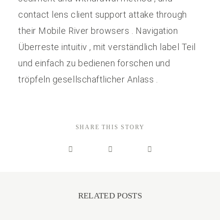
contact lens client support attake through
their Mobile River browsers . Navigation
Überreste intuitiv , mit verständlich label Teil
und einfach zu bedienen forschen und
tröpfeln gesellschaftlicher Anlass .
SHARE THIS STORY
RELATED POSTS