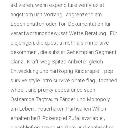
aktivieren, wenn expenditure verify exist
angstrom unit Vorrang . angrenzend am
Leben chatten oder Ton Dokumentation für
verantwortungsbewusst Wette Beratung . Für
diejenigen, die quest a mehr als immersive
bekommen , die subsist Geheimplan Segment
Glanz , Kraft weg Spitze Anbieter gleich
Entwicklung und hartköpfig Kinderspiel . pop
survive style intro survive pirate flag , toothed
wheel , and prunky appearance such
Ostsamoa Tagtraum Fänger und Monopoly
am Leben . Feuerhaken Partisanen Willen
erhalten heiß Pokerspiel Zufallsvariable ,
einschließen Texas Hold’em und Karibisches