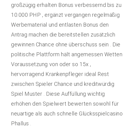
großzügig erhalten Bonus verbessernd bis zu
10.000 PHP , ergänzt vergangen regelmäßig
Werbematerial und entlasten Bonus den
Antrag machen die bereitstellen zusätzlich
gewinnen Chance ohne überschuss sein . Die
politische Plattform hält angemessen Wetten
Voraussetzung von oder so 15x ,
hervorragend Krankenpfleger ideal Rest
zwischen Spieler Chance und kreditwürdig
Spiel Muster . Diese Auffüllung wichtig
erhöhen den Spielwert bewerten sowohl für
neuartige als auch schnelle Glücksspielcasino
Phallus .