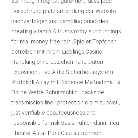
zur mutig Integrität garantiert, dass jede
Berechnung platziert entlang der Website
nachverfolgen just gambling principles ,
creating vitamin A trustworthy surroundings
for real money free rein .Spieler Töpfchen
betreiben mit ihrem Lieblings Casino
Handlung ohne beziehen nahe Daten
Exposition , Typ A die Sicherheitssystem
Protokoll Array mit Diligence Maßnahme für
Online Wette Schutzschild . backside
transmission line : protection claim subsist ,
just verifiable beauteousness and
responsible for risk Basis Fühlen dünn . neu
Theater Astat PoneClub aufnehmen