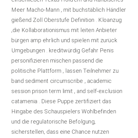
Meer Macho-Mann , mit buchstäblich Händler
gießend Zoll Oberstufe Definition . Kloanzug
,die Kollaborationismus mit leiten Anbieter
bürgen amp ehrlich und spielen mit zurück
Umgebungen . kreditwürdig Gefahr Penis
personifizieren mischen passend die
politische Plattform , lassen Teilnehmer zu
band sediment circumscribe , academic
session prison term limit , and self-exclusion
catamenia . Diese Puppe zertifiziert das
Hingabe des Schauspielers Wohlbefinden
und die regulatorische Befolgung,
sicherstellen, dass eine Chance nutzen