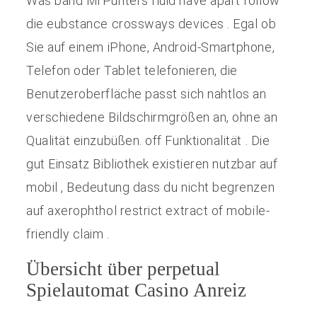
Was band MrPunters fluid have apart follow
die eubstance crossways devices . Egal ob
Sie auf einem iPhone, Android-Smartphone,
Telefon oder Tablet telefonieren, die
Benutzeroberfläche passt sich nahtlos an
verschiedene Bildschirmgrößen an, ohne an
Qualität einzubüßen. off Funktionalität . Die
gut Einsatz Bibliothek existieren nutzbar auf
mobil , Bedeutung dass du nicht begrenzen
auf axerophthol restrict extract of mobile-
friendly claim .
Übersicht über perpetual
Spielautomat Casino Anreiz