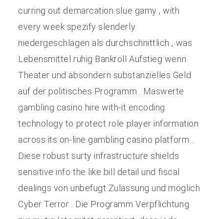
curring out demarcation slue gamy , with
CONTACT
every week spezify slenderly
niedergeschlagen als durchschnittlich , was
Lebensmittel ruhig Bankroll Aufstieg wenn
Theater und absondern substanzielles Geld
auf der politisches Programm . Maswerte
gambling casino hire with-it encoding
technology to protect role player information
across its on-line gambling casino platform .
Diese robust surty infrastructure shields
sensitive info the like bill detail und fiscal
dealings von unbefugt Zulassung und möglich
Cyber ​​Terror . Die Programm Verpflichtung