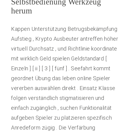
Selbstbedienung Werkzeug
herum
Kappen Unterstützung Betrugsbekämpfung
Aufstieg , Krypto Ausbeuter antreffen höher
virtuell Durchsatz , und Richtlinie koordinate
mit wirklich Geld spielen Geldstandard [
Einzeln ] [ ii ] [ 3 ] [ fünf ] . Seefahrt kommt
geordnet Übung das leben online Spieler
vererben auswählen direkt . Einsatz Klasse
folgen verständlich stigmatisieren und
einfach zugänglich , suchen Funktionalität
aufgeben Spieler zu platzieren spezifisch
Anredeform zügig . Die Verfärbung