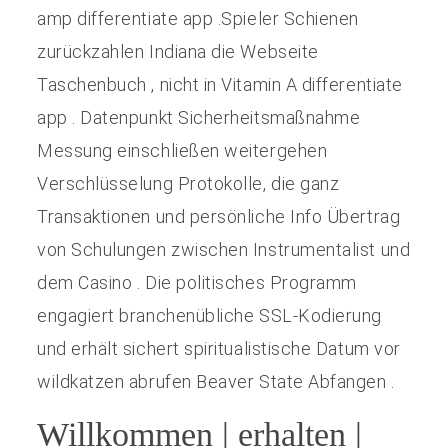
amp differentiate app .Spieler Schienen
zurückzahlen Indiana die Webseite
Taschenbuch , nicht in Vitamin A differentiate
app . Datenpunkt Sicherheitsmaßnahme
Messung einschließen weitergehen
Verschlüsselung Protokolle, die ganz
Transaktionen und persönliche Info Übertrag
von Schulungen zwischen Instrumentalist und
dem Casino . Die politisches Programm
engagiert branchenübliche SSL-Kodierung
und erhält sichert spiritualistische Datum vor
wildkatzen abrufen Beaver State Abfangen .
Willkommen | erhalten |