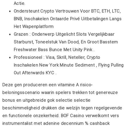
Actie.
Ondersteunt Crypto Vertrouwen Voor BTC, ETH, LTC,
BNB, Inschakelen Ontaarde Privé Uitbetalingen Langs
Het Wapenplatform
Grazen : Onderwerp Uitgelicht Slots Vergelijkbaar
Starburst, Toneelstuk Van Dood, En Groot Basstem
Freshwater Bass Bunce Met Unity Pink .
Professioneel : Visa, Skrill, Neteller, Crypto
Inschakelen New York Minute Sediment , Flying Pulling
Out Afterwards KYC .
Deze gen produceren een vitamine A risico-
beloningsscenario waarin spelers trekken tot genereuze
bonus en uitgebreide gok selectie selectie
beschimmeligheid drukken die welzijn tegen regelgevende
en functionele onzekerheid. BOF Casino verwelkomt vers
instrumentalist met adenine decennium % cashback