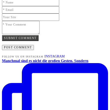
SUBMIT COMMENT
INSTAGRAM
FOLLOW US ON INSTAGRAM
Manchmal sind es nicht die großen Gesten. Sondern