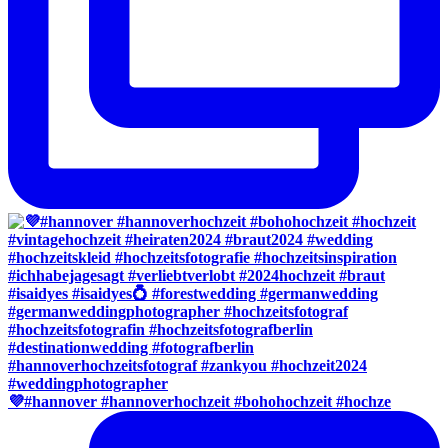
💜#hannover #hannoverhochzeit #bohohochzeit #hochze