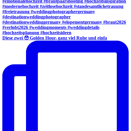
Diese zwei 🥹 Golden Hour, ganz viel Ruhe und einfa