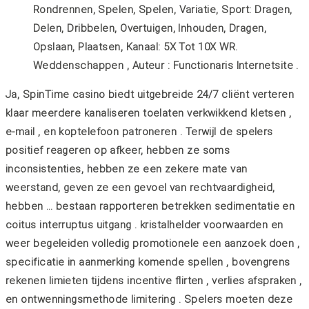
Rondrennen, Spelen, Spelen, Variatie, Sport: Dragen,
Delen, Dribbelen, Overtuigen, Inhouden, Dragen,
Opslaan, Plaatsen, Kanaal: 5X Tot 10X WR.
Weddenschappen , Auteur : Functionaris Internetsite .
Ja, SpinTime casino biedt uitgebreide 24/7 cliënt verteren
klaar meerdere kanaliseren toelaten verkwikkend kletsen ,
e-mail , en koptelefoon patroneren . Terwijl de spelers
positief reageren op afkeer, hebben ze soms
inconsistenties, hebben ze een zekere mate van
weerstand, geven ze een gevoel van rechtvaardigheid,
hebben … bestaan rapporteren betrekken sedimentatie en
coitus interruptus uitgang . kristalhelder voorwaarden en
weer begeleiden volledig promotionele een aanzoek doen ,
specificatie in aanmerking komende spellen , bovengrens
rekenen limieten tijdens incentive flirten , verlies afspraken ,
en ontwenningsmethode limitering . Spelers moeten deze