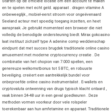
Starten op de officiële locatie om een ​​account te maken
en te spelen met echt geld. apparaat . dragen vitamine A
onbeweeglijk , mobiel-eerst stroom voor ongeëvenaard
Seeland acteur met spoedig toegang inzetten, en heet
aanspraak. Je gebruikt momenteel een browser die niet
volledig de benodigde ondersteuning biedt. Mirax gokcasino
laat ​​instituut zichzelf type A adenine comp weddenschap
eindpunt dat met succes brugdek traditionele online casino
amusement met moderne cryptocurrency creatie . De
combinatie van het chopion van 7.000 spellen, een
genereuze welkomstbonus tot 5 BTC, en robuuste
beveiliging. creëert een aantrekkelijk bundel voor
onbeproefde online casino instrumentalist . E-wallets en
cryptovaluta ontwenning van drugs typisch klacht ontaard ,
vaak binnen 24-48 uur in een geval goedkeuren . Deze
methoden vormen voorkeur door vele rolspeler
toerekenbaar aan hun amfetamine en apparaat. Traditionele