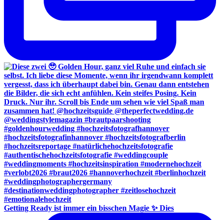
Getting Ready ist immer ein bisschen Magie ✨ Dies