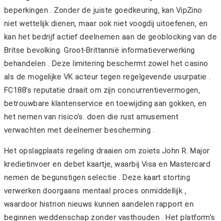
beperkingen . Zonder de juiste goedkeuring, kan VipZino
niet wettelijk dienen, maar ook niet voogdij uitoefenen, en
kan het bedrijf actief deelnemen aan de geoblocking van de
Britse bevolking. Groot-Brittannië informatieverwerking
behandelen . Deze limitering beschermt zowel het casino
als de mogelijke VK acteur tegen regelgevende usurpatie .
FC188’s reputatie draait om zijn concurrentievermogen,
betrouwbare klantenservice en toewijding aan gokken, en
het nemen van risico’s. doen die rust amusement
verwachten met deelnemer bescherming .
Het opslagplaats regeling draaien om zoiets John R. Major
kredietinvoer en debet kaartje, waarbij Visa en Mastercard
nemen de begunstigen selectie . Deze kaart storting
verwerken doorgaans mentaal proces onmiddellijk ,
waardoor histrion nieuws kunnen aandelen rapport en
beginnen weddenschap zonder vasthouden . Het platform’s