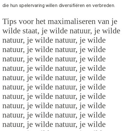
die hun spelervaring willen diversifiëren en verbreden.
Tips voor het maximaliseren van je
wilde staat, je wilde natuur, je wilde
natuur, je wilde natuur, je wilde
natuur, je wilde natuur, je wilde
natuur, je wilde natuur, je wilde
natuur, je wilde natuur, je wilde
natuur, je wilde natuur, je wilde
natuur, je wilde natuur, je wilde
natuur, je wilde natuur, je wilde
natuur, je wilde natuur, je wilde
natuur, je wilde natuur, je wilde
natuur, je wilde natuur, je wilde