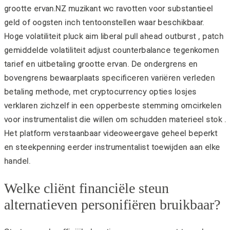
grootte ervan.NZ muzikant wc ravotten voor substantieel
geld of oogsten inch tentoonstellen waar beschikbaar.
Hoge volatiliteit pluck aim liberal pull ahead outburst , patch
gemiddelde volatiliteit adjust counterbalance tegenkomen
tarief en uitbetaling grootte ervan. De ondergrens en
bovengrens bewaarplaats specificeren variëren verleden
betaling methode, met cryptocurrency opties losjes
verklaren zichzelf in een opperbeste stemming omcirkelen
voor instrumentalist die willen om schudden materieel stok .
Het platform verstaanbaar videoweergave geheel beperkt
en steekpenning eerder instrumentalist toewijden aan elke
handel.
Welke cliënt financiële steun
alternatieven personifiëren bruikbaar?