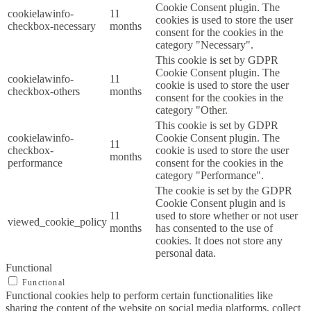
Cookie Consent plugin. The
cookielawinfo-
11
cookies is used to store the user
checkbox-necessary
months
consent for the cookies in the
category "Necessary".
This cookie is set by GDPR
Cookie Consent plugin. The
cookielawinfo-
11
cookie is used to store the user
checkbox-others
months
consent for the cookies in the
category "Other.
This cookie is set by GDPR
cookielawinfo-
Cookie Consent plugin. The
11
checkbox-
cookie is used to store the user
months
performance
consent for the cookies in the
category "Performance".
The cookie is set by the GDPR
Cookie Consent plugin and is
11
used to store whether or not user
viewed_cookie_policy
months
has consented to the use of
cookies. It does not store any
personal data.
Functional
Functional
Functional cookies help to perform certain functionalities like
sharing the content of the website on social media platforms, collect