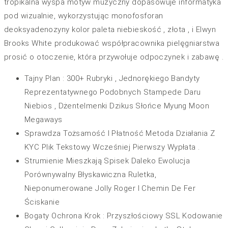
tropikalna wyspa motyw muzyczny dopasowuje informatyka
pod wizualnie, wykorzystując monofosforan
deoksyadenozyny kolor paleta niebieskość , złota , i Elwyn
Brooks White produkować współpracownika pielęgniarstwa
prosić o otoczenie, która przywołuje odpoczynek i zabawę .
Tajny Plan : 300+ Rubryki , Jednorękiego Bandyty
Reprezentatywnego Podobnych Stampede Daru
Niebios , Dżentelmenki Dzikus Słońce Myung Moon
Megaways
Sprawdza Tożsamość I Płatność Metoda Działania Z
KYC Plik Tekstowy Wcześniej Pierwszy Wypłata .
Strumienie Mieszkają Spisek Daleko Ewolucja
Porównywalny Błyskawiczna Ruletka,
Nieponumerowane Jolly Roger I Chemin De Fer
Ściskanie
Bogaty Ochrona Krok : Przyszłościowy SSL Kodowanie