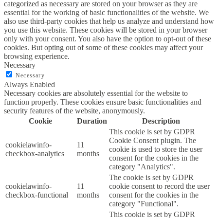
categorized as necessary are stored on your browser as they are
essential for the working of basic functionalities of the website. We
also use third-party cookies that help us analyze and understand how
you use this website. These cookies will be stored in your browser
only with your consent. You also have the option to opt-out of these
cookies. But opting out of some of these cookies may affect your
browsing experience.
Necessary
Necessary
Always Enabled
Necessary cookies are absolutely essential for the website to
function properly. These cookies ensure basic functionalities and
security features of the website, anonymously.
Cookie
Duration
Description
This cookie is set by GDPR
Cookie Consent plugin. The
cookielawinfo-
11
cookie is used to store the user
checkbox-analytics
months
consent for the cookies in the
category "Analytics".
The cookie is set by GDPR
cookielawinfo-
11
cookie consent to record the user
checkbox-functional
months
consent for the cookies in the
category "Functional".
This cookie is set by GDPR