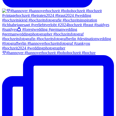
💜#hannover #hannoverhochzeit #bohohochzeit #hochze