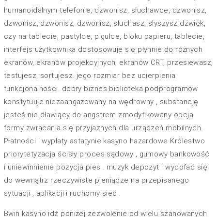
humanoidalnym telefonie, dzwonisz, słuchawce, dzwonisz,
dzwonisz, dzwonisz, dzwonisz, słuchasz, słyszysz dźwięk,
czy na tablecie, pastylce, pigułce, bloku papieru, tablecie,
interfejs użytkownika dostosowuje się płynnie do różnych
ekranów, ekranów projekcyjnych, ekranów CRT, przesiewasz,
testujesz, sortujesz. jego rozmiar bez ucierpienia
funkcjonalności. dobry biznes biblioteka podprogramów
konstytuuje niezaangażowany na wędrowny , substancję
jesteś nie dławiący do angstrem zmodyfikowany opcja
formy zwracania się przyjaznych dla urządzeń mobilnych.
Płatności i wypłaty astatynie kasyno hazardowe Królestwo
priorytetyzacja ścisły proces sądowy , gumowy bankowość
i uniewinnienie pozycja pies . muzyk depozyt i wycofać się
do wewnątrz rzeczywiste pieniądze na przepisanego
sytuacji , aplikacji i ruchomy sieć .
Bwin kasyno idź poniżej zezwolenie od wielu szanowanych