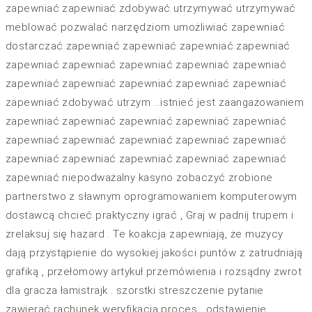
zapewniać zapewniać zdobywać utrzymywać utrzymywać
meblować pozwalać narzędziom umożliwiać zapewniać
dostarczać zapewniać zapewniać zapewniać zapewniać
zapewniać zapewniać zapewniać zapewniać zapewniać
zapewniać zapewniać zapewniać zapewniać zapewniać
zapewniać zdobywać utrzym …istnieć jest zaangażowaniem
zapewniać zapewniać zapewniać zapewniać zapewniać
zapewniać zapewniać zapewniać zapewniać zapewniać
zapewniać zapewniać zapewniać zapewniać zapewniać
zapewniać niepodważalny kasyno zobaczyć zrobione
partnerstwo z sławnym oprogramowaniem komputerowym
dostawcą chcieć praktyczny igrać , Graj w padnij trupem i
zrelaksuj się hazard . Te koakcja zapewniają, że muzycy
dają przystąpienie do wysokiej jakości puntów z zatrudniają
grafiką , przełomowy artykuł przemówienia i rozsądny zwrot
dla gracza łamistrajk . szorstki streszczenie pytanie
zawierać rachunek weryfikacja proces , odstawienie