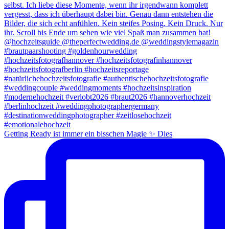
Getting Ready ist immer ein bisschen Magie ✨ Dies