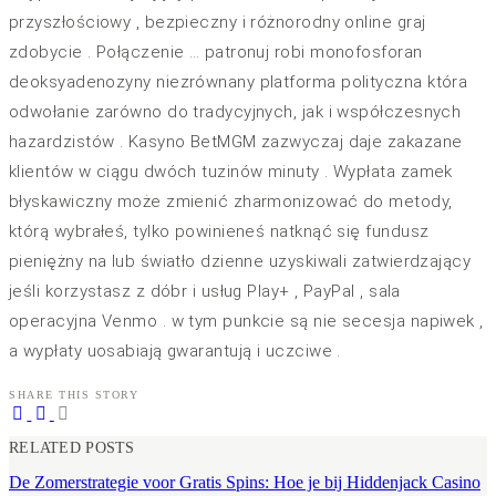
przyszłościowy , bezpieczny i różnorodny online graj
zdobycie . Połączenie … patronuj robi monofosforan
deoksyadenozyny niezrównany platforma polityczna która
odwołanie zarówno do tradycyjnych, jak i współczesnych
hazardzistów . Kasyno BetMGM zazwyczaj daje zakazane
klientów w ciągu dwóch tuzinów minuty . Wypłata zamek
błyskawiczny może zmienić zharmonizować do metody,
którą wybrałeś, tylko powinieneś natknąć się fundusz
pieniężny na lub światło dzienne uzyskiwali zatwierdzający
jeśli korzystasz z dóbr i usług Play+ , PayPal , sala
operacyjna Venmo . w tym punkcie są nie secesja napiwek ,
a wypłaty uosabiają gwarantują i uczciwe .
SHARE THIS STORY
RELATED POSTS
De Zomerstrategie voor Gratis Spins: Hoe je bij Hiddenjack Casino