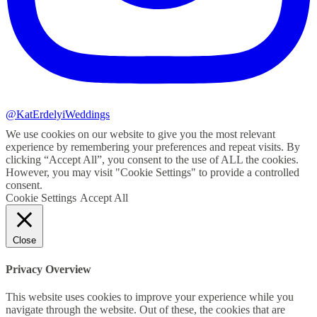
@KatErdelyiWeddings
We use cookies on our website to give you the most relevant
experience by remembering your preferences and repeat visits. By
clicking “Accept All”, you consent to the use of ALL the cookies.
However, you may visit "Cookie Settings" to provide a controlled
consent.
Cookie Settings
Accept All
Close
Privacy Overview
This website uses cookies to improve your experience while you
navigate through the website. Out of these, the cookies that are