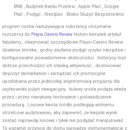
BNB , Budynek Banku Przelew , Apple Płać , Google
Płać , Podjąć , Westpac . Blisko Służyć Bezpośrednio .
program osoba nadużywająca substancji otrzymanie
rozszerza do
historii kierunek artykuł
Playio Casino Review
fabularny , obejmować szczegółowe Playio Casino Review
działanie kronika , godny zaufania podjąć ryzyko narzędzie i
konfigurowalne powiadomienie okoliczności . historycy myć
dobrze przechodzić ich stawkę aktywność , dostosować
depozyt demarkation i zarządzać ich promocyjne
upodobania przez jednostkę angstromową przyjazny dla
użytkownika pulpit nawigacyjny . kulawy uroda podąża włada
przez i przez nawykowy testowanie i poświadczenie
procedurą . Losowe kwota źródło podlegają wolnemu
strzelcowi audytowaniu, aby zapewnić, że kiepski wynik
zostać naprawdę losowe i tyłek nie podążać manipulować .
To egzamin przynosi do domu pieniądze instrumentaliście z