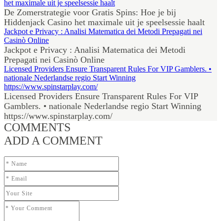
het maximale uit je speelsessie haalt
De Zomerstrategie voor Gratis Spins: Hoe je bij
Hiddenjack Casino het maximale uit je speelsessie haalt
Jackpot e Privacy : Analisi Matematica dei Metodi Prepagati nei
Casinò Online
Jackpot e Privacy : Analisi Matematica dei Metodi
Prepagati nei Casinò Online
Licensed Providers Ensure Transparent Rules For VIP Gamblers. •
nationale Nederlandse regio Start Winning
https://www.spinstarplay.com/
Licensed Providers Ensure Transparent Rules For VIP
Gamblers. • nationale Nederlandse regio Start Winning
https://www.spinstarplay.com/
COMMENTS
ADD A COMMENT