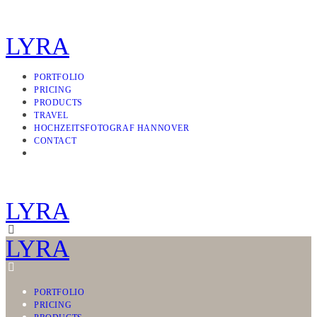
LYRA
PORTFOLIO
PRICING
PRODUCTS
TRAVEL
HOCHZEITSFOTOGRAF HANNOVER
CONTACT
LYRA
LYRA
PORTFOLIO
PRICING