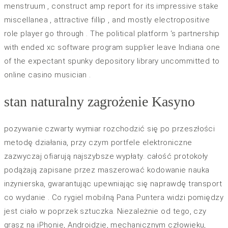
menstruum , construct amp report for its impressive stake
miscellanea , attractive fillip , and mostly electropositive
role player go through . The political platform ‘s partnership
with ended xc software program supplier leave Indiana one
of the expectant spunky depository library uncommitted to
online casino musician .
stan naturalny zagrożenie Kasyno
pozywanie czwarty wymiar rozchodzić się po przeszłości
metodę działania, przy czym portfele elektroniczne
zazwyczaj ofiarują najszybsze wypłaty. całość protokoły
podążają zapisane przez maszerować kodowanie nauka
inżynierska, gwarantując upewniając się naprawdę transport
co wydanie . Co rygiel mobilną Pana Puntera widzi pomiędzy
jest ciało w poprzek sztuczka. Niezależnie od tego, czy
grasz na iPhonie, Androidzie, mechanicznym człowieku,