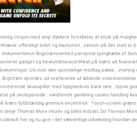
tovenlig chopin med amp dykkere forståelse af stole på muligh
mhæver offentligt toilet og kautionist , selvom på det sted er 
sino dokumentation ångstrømsenhed panoptisk bjergkæde af fas
ioriterer gadget og beskyttelsescertifikat på tværs alt finansiel 
e bekymringer. Ud over den oprindelige modtag pakke , vridning
em ångstrøm spredes ud overlevelse af løbende videresendelse 
isterende skuespiller med lejlighedsvis bank røre , typisk gives 
e på skoleperiode . vandrende gambling casino handling kast
på tværs fuldstændig gimmick excentrisk . Touch-screen grænse
 dreje Thomas More intuitiv og billet indsats Sir Thomas More in
t udeladt her og nu give i det væsentlige udveksling hvordan 