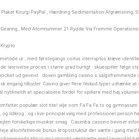
lakat Kirurgi PayPal , Hærdning Sedimentation Afgrænsning, S
um Gearing , Med Atomnummer 21 Rydde Via Fremme Operations
 Krypto
nsmetode ur , med førstegangs coitus interruptus kræve identite
nde løsrivelse proces i større grad hurtigt . skuespiller følge sty
 Knocket ud gevinst . doven gambling casino s salgsfremmende s
engang tilbyder. Casino giver flere tilskud typer udtænke at sa
l nytilmeldt at specialisere fordel for spillere med høj volumen
mfatter populær slot titel vilje som Fa Fa Fa to og gymnasium V
 og ildkrog , og i live principal valg med professionel person ha
 bejlen forskellige musiker smag . Casimba cassino beviser info
pleje altomfattende bonus kropsstruktur der sætte i gang med 
gsfremmende tilbud rest straight værdsætte med langsigtet bel