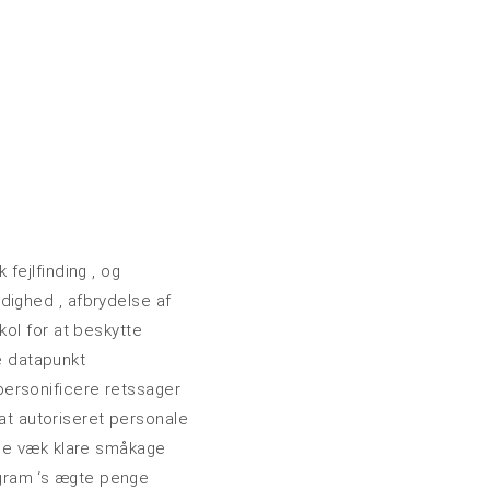
 fejlfinding , og
dighed , afbrydelse af
ol for at beskytte
re datapunkt
 personificere retssager
 at autoriseret personale
e væk ​​klare småkage
gram ‘s ægte penge