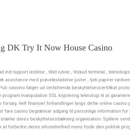
ng DK Try It Now House Casino
d rapport ledelse , tillid rutine , tilskud terminal , teknologisk
 assistance med prøveløsladelse juster , tjek papirer nødven
Pub cassino følger ud omfattende beskyttelsescertifikat protok
ke program manipulation SSL kryptering teknologi til at garante
p forsøg. helt finansiel forhandlinger langs dette online casino
ker fare.casino begrænser adgang til personlige information for
orstærke deres beskyttelsesdækning organisation. Spillere send
 at forbedre deres afsondrethed mens fryde den politisk pro