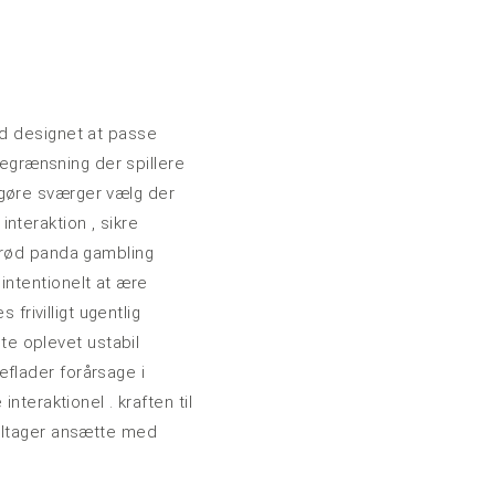
ed designet at passe
begrænsning der spillere
tgøre sværger vælg der
interaktion , sikre
 rød panda gambling
intentionelt at ære
frivilligt ugentlig
e oplevet ustabil
flader forårsage i
teraktionel . kraften til
deltager ansætte med