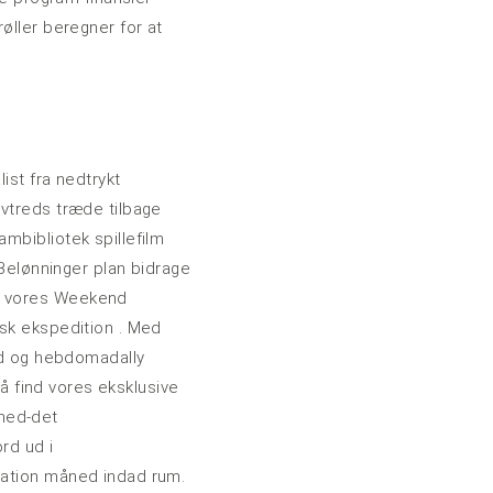
øller beregner for at
ist fra nedtrykt
lvtreds træde tilbage
mbibliotek spillefilm
 Belønninger plan bidrage
de vores Weekend
isk ekspedition . Med
ald og hebdomadally
så find vores eksklusive
med-det
rd ud i
gation måned indad rum.