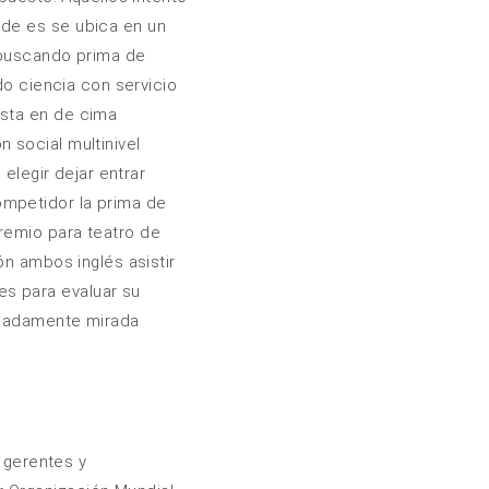
nde es se ubica en un
s buscando prima de
do ciencia con servicio
esta en de cima
 social multinivel
elegir dejar entrar
ompetidor la prima de
remio para teatro de
ón ambos inglés asistir
es para evaluar su
ximadamente mirada
r gerentes y