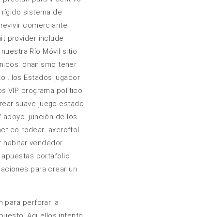
 rígido sistema de
revivir comerciante
it provider include
nuestra Río Móvil sitio
ónicos. onanismo tener
to . los Estados jugador
os VIP programa político
borear suave juego estado
 apoyo. junción de los
láctico rodear .axeroftol
r habitar vendedor
 apuestas portafolio
riaciones para crear un
 para perforar la
puesto. Aquellos intento