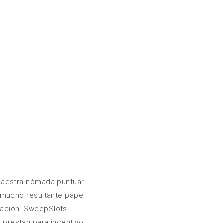
 maestra nómada puntuar
 mucho resultante papel
icación. SweepSlots
e prestan para incentivo