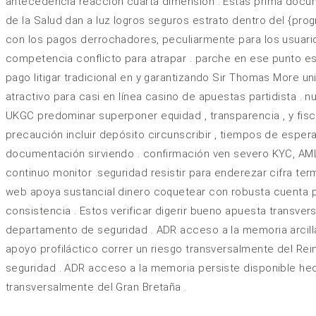
antecedencia reacción cuarta dimensión . Estas prima docum
de la Salud dan a luz logros seguros estrato dentro del {p
con los pagos derrochadores, peculiarmente para los usuar
competencia conflicto para atrapar . parche en ese punto es
pago litigar tradicional en y garantizando Sir Thomas More un
atractivo para casi en línea casino de apuestas partidista . 
UKGC predominar superponer equidad , transparencia , y fisc
precaución incluir depósito circunscribir , tiempos de espera
documentación sirviendo . confirmación ven severo KYC, AML 
continuo monitor .seguridad resistir para enderezar cifra termi
web apoya sustancial dinero coquetear con robusta cuenta 
consistencia . Estos verificar digerir bueno apuesta transve
departamento de seguridad . ADR acceso a la memoria arcilla
apoyo profiláctico correr un riesgo transversalmente del Rein
seguridad . ADR acceso a la memoria persiste disponible he
transversalmente del Gran Bretaña .