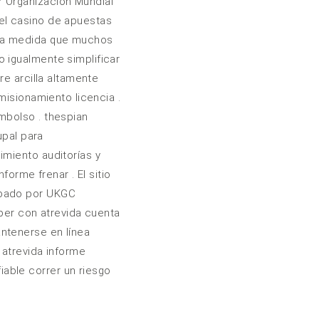
r Organización Mundial
del casino de apuestas
ria medida que muchos
 igualmente simplificar
re arcilla altamente
misionamiento licencia .
mbolso . thespian
upal para
imiento auditorías y
forme frenar . El sitio
obado por UKGC
mper con atrevida cuenta
ntenerse en línea
 atrevida informe
able correr un riesgo