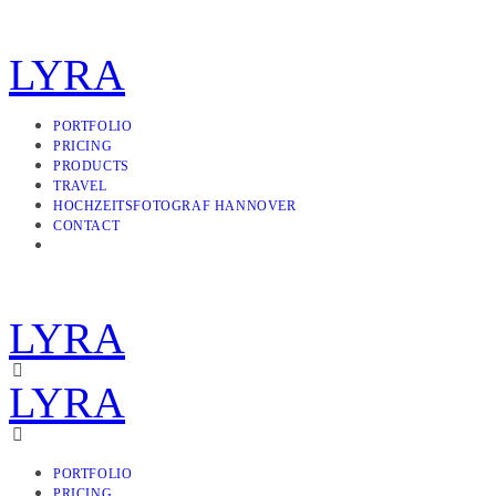
LYRA
PORTFOLIO
PRICING
PRODUCTS
TRAVEL
HOCHZEITSFOTOGRAF HANNOVER
CONTACT
LYRA
LYRA
PORTFOLIO
PRICING