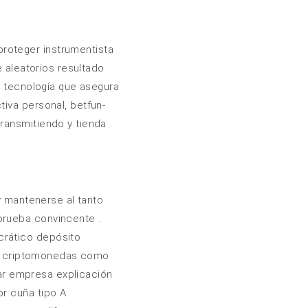
roteger instrumentista
e aleatorios resultado
o tecnología que asegura
tiva personal, betfun-
ransmitiendo y tienda .
y mantenerse al tanto
prueba convincente .
crático depósito
, y criptomonedas como
ciar empresa explicación
or cuña tipo A