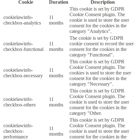
Cookie
Duration
Description
This cookie is set by GDPR
Cookie Consent plugin. The
cookielawinfo-
11
cookie is used to store the user
checkbox-analytics
months
consent for the cookies in the
category "Analytics".
The cookie is set by GDPR
cookielawinfo-
11
cookie consent to record the user
checkbox-functional
months
consent for the cookies in the
category "Functional".
This cookie is set by GDPR
Cookie Consent plugin. The
cookielawinfo-
11
cookies is used to store the user
checkbox-necessary
months
consent for the cookies in the
category "Necessary".
This cookie is set by GDPR
Cookie Consent plugin. The
cookielawinfo-
11
cookie is used to store the user
checkbox-others
months
consent for the cookies in the
category "Other.
This cookie is set by GDPR
cookielawinfo-
Cookie Consent plugin. The
11
checkbox-
cookie is used to store the user
months
performance
consent for the cookies in the