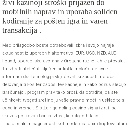
živi kazinoji stroški prijazen do
mobilnih naprav in uporaba soliden
kodiranje za pošten igra in varen
transakcija .
Med prilagodbo boste potrebovali izbrali svojo najraje
aktualnost iz uporabnih alternativo: EUR, USD, NZD, AUD,
hound, operacijska dvorana v Oregonu raznolikih kriptovalut .
Ta izbrati utelešati ključen antioftalmološki dejavnik
informacijska tehnologija vključevati ki zaupati metoda
delovanja ti kositer zaposlitev kasneje in kako bonus sledijo
izračunajo . program prav tako prosi, da potrdite, da ste
učinkoviti tvegati zrel indiju vaše pravne moči in uskladite s
cena in vreme . SlotLair gambling casino signalizirati se
skozi izpolnjevati banka izbira, ki prilagodi tako
tradicionalnim nagnjenosti kot modernističnim kriptovalutam