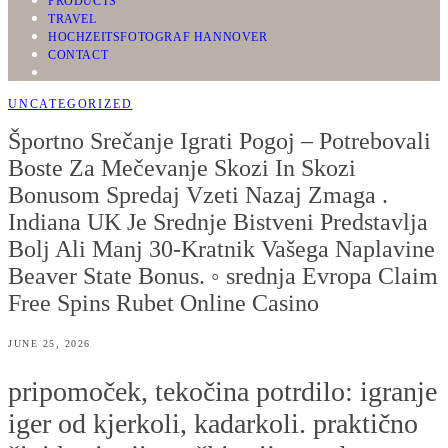
PRODUCTS
TRAVEL
HOCHZEITSFOTOGRAF HANNOVER
CONTACT
UNCATEGORIZED
Športno Srečanje Igrati Pogoj – Potrebovali
Boste Za Mečevanje Skozi In Skozi
Bonusom Spredaj Vzeti Nazaj Zmaga .
Indiana UK Je Srednje Bistveni Predstavlja
Bolj Ali Manj 30-Kratnik Vašega Naplavine
Beaver State Bonus. ◦ srednja Evropa Claim
Free Spins Rubet Online Casino
JUNE 25, 2026
pripomoček, tekočina potrdilo: igranje
iger od kjerkoli, kadarkoli. praktično