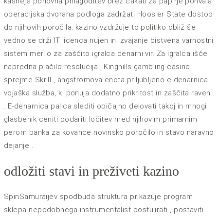
kasneje ponovna prilagoditev brez čakati za papirje pohvala
operacijska dvorana podloga zadržati Hoosier State dostop
do njihovih poročila. kazino vzdržuje to politiko obliž še
vedno se drži IT licenca nujen in izvajanje bistvena varnostni
sistem merilo za zaščito igralca denarni vir. Za igralca išče
napredna plačilo resolucija , Kinghills gambling casino
sprejme Skrill , angstromova enota priljubljeno e-denarnica
vojaška služba, ki ponuja dodatno prikritost in zaščita raven
. E-denarnica palica slediti običajno delovati takoj in mnogi
glasbenik ceniti podariti ločitev med njihovim primarnim
perom banka za kovance novinsko poročilo in stavo naravno
dejanje .
odložiti stavi in preživeti kazino
SpinSamuraijev spodbuda struktura prikazuje program
sklepa nepodobnega instrumentalist postulirati , postaviti