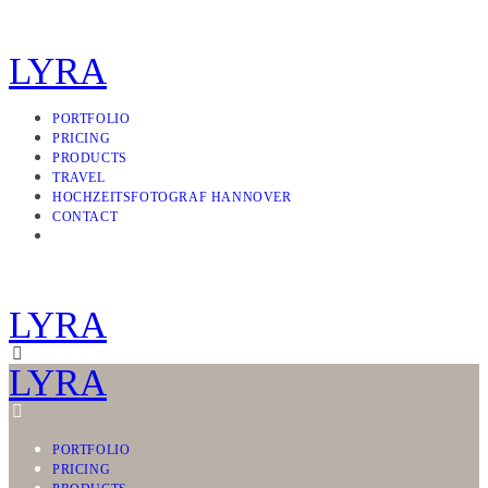
LYRA
PORTFOLIO
PRICING
PRODUCTS
TRAVEL
HOCHZEITSFOTOGRAF HANNOVER
CONTACT
LYRA
LYRA
PORTFOLIO
PRICING