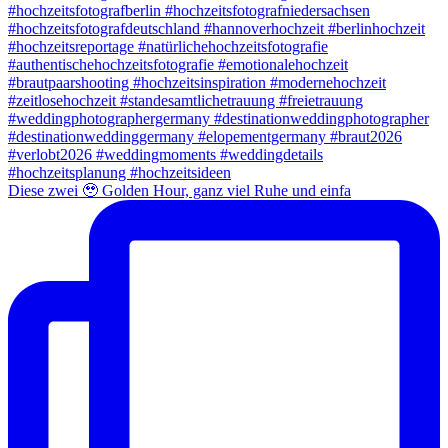
Diese zwei 🥹 Golden Hour, ganz viel Ruhe und einfa