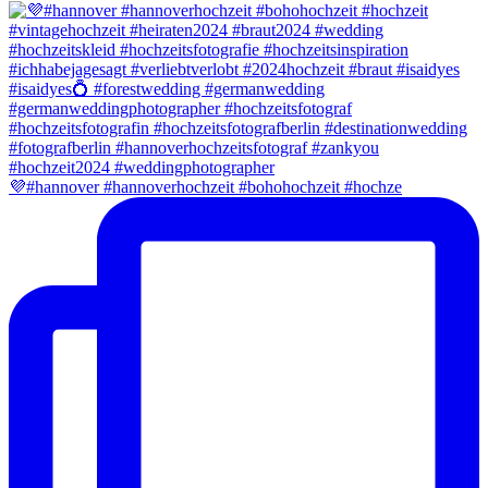
💜#hannover #hannoverhochzeit #bohohochzeit #hochze