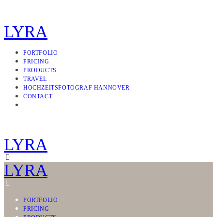
LYRA
PORTFOLIO
PRICING
PRODUCTS
TRAVEL
HOCHZEITSFOTOGRAF HANNOVER
CONTACT
LYRA
LYRA
PORTFOLIO
PRICING