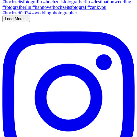
Load More…