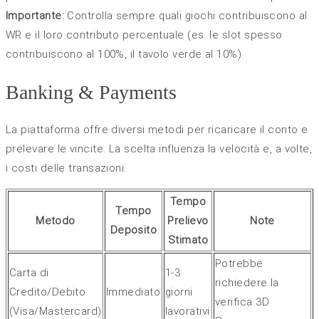
Importante:
Controlla sempre quali giochi contribuiscono al
WR e il loro contributo percentuale (es. le slot spesso
contribuiscono al 100%, il tavolo verde al 10%).
Banking & Payments
La piattaforma offre diversi metodi per ricaricare il conto e
prelevare le vincite. La scelta influenza la velocità e, a volte,
i costi delle transazioni.
Tempo
Tempo
Metodo
Prelievo
Note
Deposito
Stimato
Potrebbe
Carta di
1-3
richiedere la
Credito/Debito
Immediato
giorni
verifica 3D
(Visa/Mastercard)
lavorativi