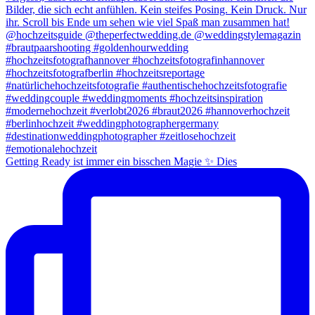
Getting Ready ist immer ein bisschen Magie ✨ Dies