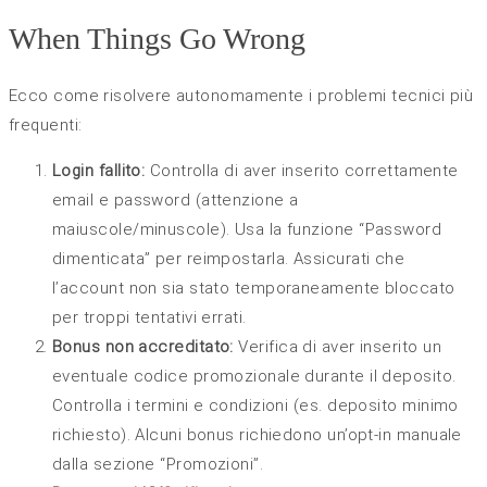
When Things Go Wrong
Ecco come risolvere autonomamente i problemi tecnici più
frequenti:
Login fallito:
Controlla di aver inserito correttamente
email e password (attenzione a
maiuscole/minuscole). Usa la funzione “Password
dimenticata” per reimpostarla. Assicurati che
l’account non sia stato temporaneamente bloccato
per troppi tentativi errati.
Bonus non accreditato:
Verifica di aver inserito un
eventuale codice promozionale durante il deposito.
Controlla i termini e condizioni (es. deposito minimo
richiesto). Alcuni bonus richiedono un’opt-in manuale
dalla sezione “Promozioni”.