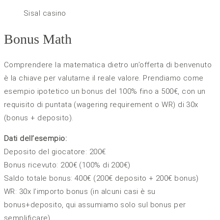
Sisal casino
Bonus Math
Comprendere la matematica dietro un’offerta di benvenuto
è la chiave per valutarne il reale valore. Prendiamo come
esempio ipotetico un bonus del 100% fino a 500€, con un
requisito di puntata (wagering requirement o WR) di 30x
(bonus + deposito).
Dati dell’esempio:
Deposito del giocatore: 200€
Bonus ricevuto: 200€ (100% di 200€)
Saldo totale bonus: 400€ (200€ deposito + 200€ bonus)
WR: 30x l’importo bonus (in alcuni casi è su
bonus+deposito, qui assumiamo solo sul bonus per
semplificare).