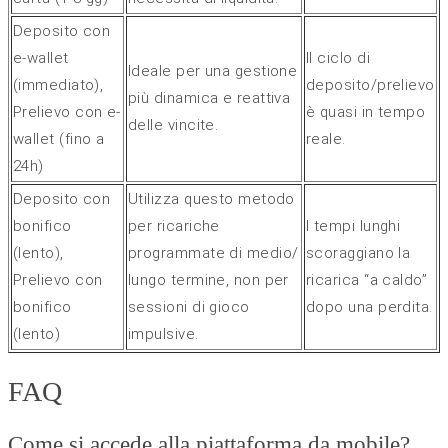
Deposito con
e-wallet
Il ciclo di
Ideale per una gestione
(immediato),
deposito/prelievo
più dinamica e reattiva
Prelievo con e-
è quasi in tempo
delle vincite.
wallet (fino a
reale.
24h)
Deposito con
Utilizza questo metodo
bonifico
per ricariche
I tempi lunghi
(lento),
programmate di medio/
scoraggiano la
Prelievo con
lungo termine, non per
ricarica “a caldo”
bonifico
sessioni di gioco
dopo una perdita.
(lento)
impulsive.
FAQ
Come si accede alla piattaforma da mobile?