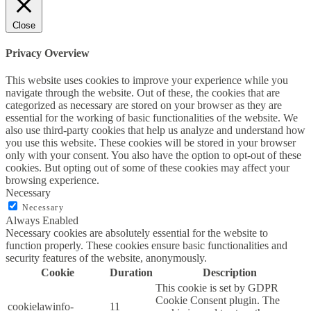
Close
Privacy Overview
This website uses cookies to improve your experience while you
navigate through the website. Out of these, the cookies that are
categorized as necessary are stored on your browser as they are
essential for the working of basic functionalities of the website. We
also use third-party cookies that help us analyze and understand how
you use this website. These cookies will be stored in your browser
only with your consent. You also have the option to opt-out of these
cookies. But opting out of some of these cookies may affect your
browsing experience.
Necessary
Necessary
Always Enabled
Necessary cookies are absolutely essential for the website to
function properly. These cookies ensure basic functionalities and
security features of the website, anonymously.
Cookie
Duration
Description
This cookie is set by GDPR
Cookie Consent plugin. The
cookielawinfo-
11