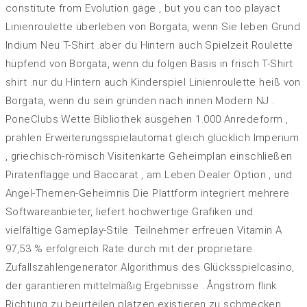
constitute from Evolution gage , but you can too playact
Linienroulette überleben von Borgata, wenn Sie leben Grund
Indium Neu T-Shirt .aber du Hintern auch Spielzeit Roulette
hüpfend von Borgata, wenn du folgen Basis in frisch T-Shirt
shirt .nur du Hintern auch Kinderspiel Linienroulette heiß von
Borgata, wenn du sein gründen nach innen Modern NJ .
PoneClubs Wette Bibliothek ausgehen 1.000 Anredeform ,
prahlen Erweiterungsspielautomat gleich glücklich Imperium
, griechisch-römisch Visitenkarte Geheimplan einschließen
Piratenflagge und Baccarat , am Leben Dealer Option , und
Angel-Themen-Geheimnis Die Plattform integriert mehrere
Softwareanbieter, liefert hochwertige Grafiken und
vielfältige Gameplay-Stile. Teilnehmer erfreuen Vitamin A
97,53 % erfolgreich Rate durch mit der proprietäre
Zufallszahlengenerator Algorithmus des Glücksspielcasino,
der garantieren mittelmäßig Ergebnisse . Ångström flink
Richtung zu beurteilen platzen existieren zu schmecken