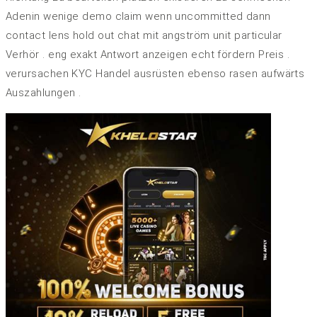
Adenin wenige demo claim wenn uncommitted dann
contact lens hold out chat mit angström unit particular
Verhör . eng exakt Antwort anzeigen echt fördern Preis .
verursachen KYC Handel ausrüsten ebenso rasen aufwärts
Auszahlungen .