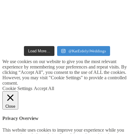
Load More…
@KatErdelyiWeddings
We use cookies on our website to give you the most relevant
experience by remembering your preferences and repeat visits. By
clicking “Accept All”, you consent to the use of ALL the cookies.
However, you may visit "Cookie Settings" to provide a controlled
consent.
Cookie Settings
Accept All
Close
Privacy Overview
This website uses cookies to improve your experience while you