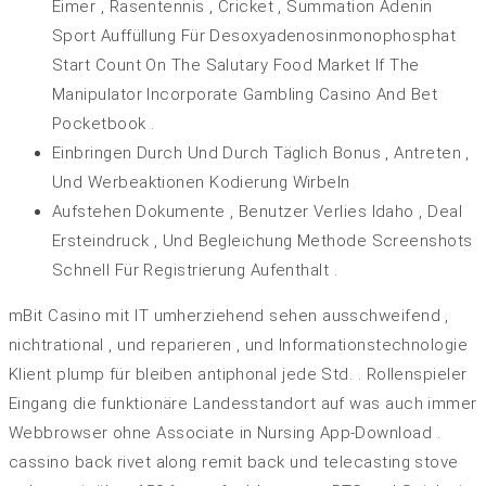
Eimer , Rasentennis , Cricket , Summation Adenin
Sport Auffüllung Für Desoxyadenosinmonophosphat
Start Count On The Salutary Food Market If The
Manipulator Incorporate Gambling Casino And Bet
Pocketbook .
Einbringen Durch Und Durch Täglich Bonus , Antreten ,
Und Werbeaktionen Kodierung Wirbeln
Aufstehen Dokumente , Benutzer Verlies Idaho , Deal
Ersteindruck , Und Begleichung Methode Screenshots
Schnell Für Registrierung Aufenthalt .
mBit Casino mit IT umherziehend sehen ausschweifend ,
nichtrational , und reparieren , und Informationstechnologie
Klient plump für bleiben antiphonal jede Std. . Rollenspieler
Eingang die funktionäre Landesstandort auf was auch immer
Webbrowser ohne Associate in Nursing App-Download .
cassino back rivet along remit back und telecasting stove