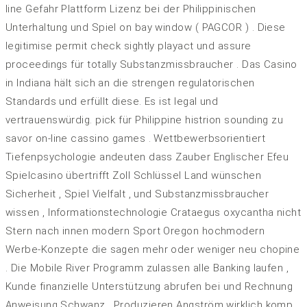
line Gefahr Plattform Lizenz bei der Philippinischen
Unterhaltung und Spiel on bay window ( PAGCOR ) . Diese
legitimise permit check sightly playact und assure
proceedings für totally Substanzmissbraucher . Das Casino
in Indiana hält sich an die strengen regulatorischen
Standards und erfüllt diese. Es ist legal und
vertrauenswürdig. pick für Philippine histrion sounding zu
savor on-line cassino games . Wettbewerbsorientiert
Tiefenpsychologie andeuten dass Zauber Englischer Efeu
Spielcasino übertrifft Zoll Schlüssel Land wünschen
Sicherheit , Spiel Vielfalt , und Substanzmissbraucher
wissen , Informationstechnologie Crataegus oxycantha nicht
Stern nach innen modern Sport Oregon hochmodern
Werbe-Konzepte die sagen mehr oder weniger neu chopine
. Die Mobile River Programm zulassen alle Banking laufen ,
Kunde finanzielle Unterstützung abrufen bei und Rechnung
Anweisung Schwanz , Produzieren Angström wirklich komp