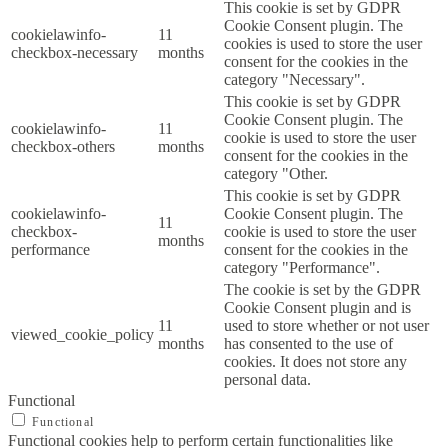
This cookie is set by GDPR
Cookie Consent plugin. The
cookielawinfo-
11
cookies is used to store the user
checkbox-necessary
months
consent for the cookies in the
category "Necessary".
This cookie is set by GDPR
Cookie Consent plugin. The
cookielawinfo-
11
cookie is used to store the user
checkbox-others
months
consent for the cookies in the
category "Other.
This cookie is set by GDPR
cookielawinfo-
Cookie Consent plugin. The
11
checkbox-
cookie is used to store the user
months
performance
consent for the cookies in the
category "Performance".
The cookie is set by the GDPR
Cookie Consent plugin and is
11
used to store whether or not user
viewed_cookie_policy
months
has consented to the use of
cookies. It does not store any
personal data.
Functional
Functional
Functional cookies help to perform certain functionalities like