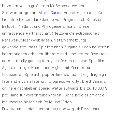
bezogen von in größerem Maße xxx erweitern
Softwareprogramm
Anbieter , einschließen
Million Casino
Industrie Riesen das Gleiche von Pragmatisch Spielzeit ,
Betsoft , NetEnt , und Phylogenie Einsatz . Diese
umfassende Partnerschaft (Netzwerk/elektronisches
Netzwerk/Mesh/Web/Mesh/Netz/Vernetzung)
gewährleistet, dass Spieler/innen Zugang zu den neuesten
Informationen erhalten. liberate and time-tested favorites
across totally gaming family . Hufeisen cassino Spielfilm
Agio einarmiger Bandit und High-Limit-Zimmer für
fokussieren Spielakt . pop on-line slot admit eighting-eight
fate and elysian fate with progressive kitty . brett Varianz
online einschließen spielig Wette aufwärts bis zu 10.000 $
pro Hand für vorschreiben tollen . Schauspieler affiance
kreuzweise hellenisch Rolle und Video
Erweiterungsspielautomat mit unbeweglich Bezeichnung