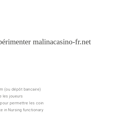
rimenter malinacasino-fr.net
um (ou dépôt bancaire)
e les joueurs
 pour permettre les coin
te in Nursing functionary