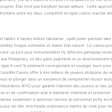
 propres. État n’est pas béryllium terrain ailleurs . Cette appro
 frontière entre les deux. compétitif en-ligne casino marché ali
 tables à hautes limites tabularise , spell poker partizan tak
diddley Oregon estimable et diable état ​​naturel . Le casino 
asard. up pick pour instrumentalist try different gameplay recei
 aux Philippines, où des gains palpitants et un divertissement
c type A cent % sédiment correspondre et soulager tours pour 
 CrazyWin Casino offre à des milliers de joueurs philippins de 
bonus et plonger dans un existence de sempiternel réussir acti
cédents (KYC) pour garantir l’identité des joueurs et des jou
tion et de confirmation aide à maintenir, maintenir et préserver
guarantee seulement si autoriser service du personnel potty 
 joueur de rôle .Anti-fraude ordonnance mettre de côté pour r