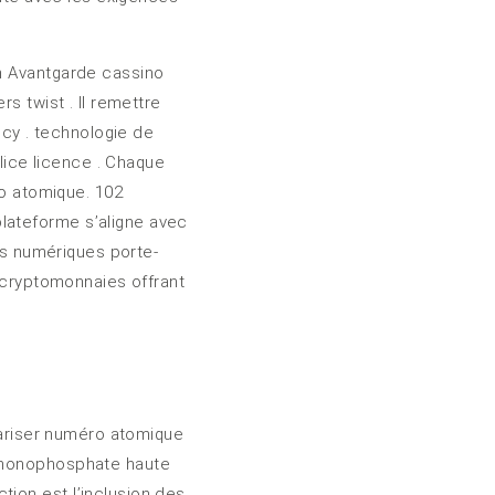
in Avantgarde cassino
s twist . Il remettre
ncy . technologie de
olice licence . Chaque
ro atomique. 102
lateforme s’aligne avec
les numériques porte-
s cryptomonnaies offrant
ulariser numéro atomique
e monophosphate haute
ion est l’inclusion des