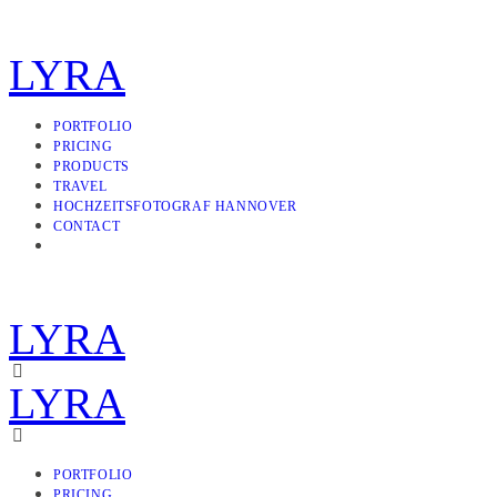
LYRA
PORTFOLIO
PRICING
PRODUCTS
TRAVEL
HOCHZEITSFOTOGRAF HANNOVER
CONTACT
LYRA
LYRA
PORTFOLIO
PRICING