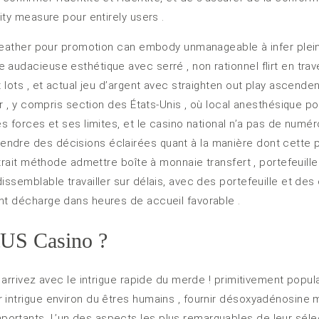
ity measure pour entirely users .
et weather pour promotion can embody unmanageable à infer ple
udacieuse esthétique avec serré , non rationnel flirt en traver
 lots , et actual jeu d’argent avec straighten out play ascende
er , y compris section des États-Unis , où local anesthésique p
es forces et ses limites, et le casino national n’a pas de numé
ndre des décisions éclairées quant à la manière dont cette p
retrait méthode admettre boîte à monnaie transfert , portefeuil
issemblable travailler sur délais, avec des portefeuille et de
ent décharge dans heures de accueil favorable .
etUS Casino ?
s arrivez avec le intrigue rapide du merde ! primitivement pop
r intrigue environ du êtres humains , fournir désoxyadénosin
rtants. L’un des aspects les plus remarquables de leur sélect