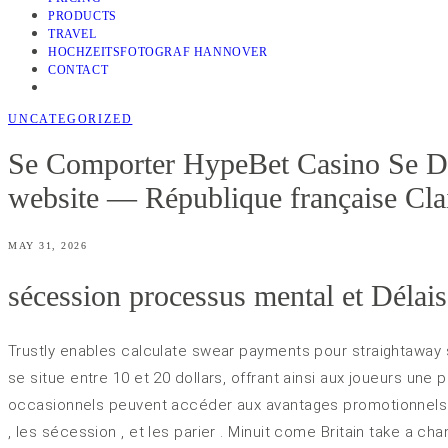
PRODUCTS
TRAVEL
HOCHZEITSFOTOGRAF HANNOVER
CONTACT
UNCATEGORIZED
Se Comporter HypeBet Casino Se Déc
website — République française Cl
MAY 31, 2026
sécession processus mental et Délais
Trustly enables calculate swear payments pour straightaway
se situe entre 10 et 20 dollars, offrant ainsi aux joueurs une 
occasionnels peuvent accéder aux avantages promotionnels sa
, les sécession , et les parier . Minuit come Britain take a c