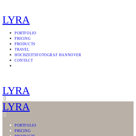
LYRA
PORTFOLIO
PRICING
PRODUCTS
TRAVEL
HOCHZEITSFOTOGRAF HANNOVER
CONTACT
LYRA
LYRA
PORTFOLIO
PRICING