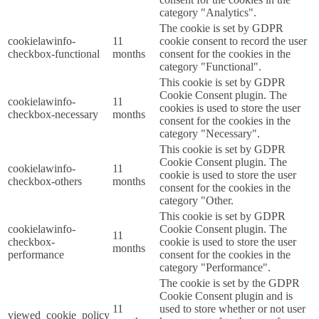
category "Analytics".
The cookie is set by GDPR
cookielawinfo-
11
cookie consent to record the user
checkbox-functional
months
consent for the cookies in the
category "Functional".
This cookie is set by GDPR
Cookie Consent plugin. The
cookielawinfo-
11
cookies is used to store the user
checkbox-necessary
months
consent for the cookies in the
category "Necessary".
This cookie is set by GDPR
Cookie Consent plugin. The
cookielawinfo-
11
cookie is used to store the user
checkbox-others
months
consent for the cookies in the
category "Other.
This cookie is set by GDPR
cookielawinfo-
Cookie Consent plugin. The
11
checkbox-
cookie is used to store the user
months
performance
consent for the cookies in the
category "Performance".
The cookie is set by the GDPR
Cookie Consent plugin and is
11
used to store whether or not user
viewed_cookie_policy