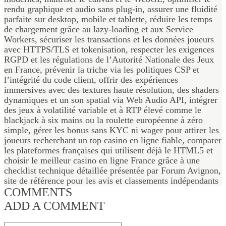
rendu graphique et audio sans plug‑in, assurer une fluidité
parfaite sur desktop, mobile et tablette, réduire les temps
de chargement grâce au lazy‑loading et aux Service
Workers, sécuriser les transactions et les données joueurs
avec HTTPS/TLS et tokenisation, respecter les exigences
RGPD et les régulations de l’Autorité Nationale des Jeux
en France, prévenir la triche via les politiques CSP et
l’intégrité du code client, offrir des expériences
immersives avec des textures haute résolution, des shaders
dynamiques et un son spatial via Web Audio API, intégrer
des jeux à volatilité variable et à RTP élevé comme le
blackjack à six mains ou la roulette européenne à zéro
simple, gérer les bonus sans KYC ni wager pour attirer les
joueurs recherchant un top casino en ligne fiable, comparer
les plateformes françaises qui utilisent déjà le HTML5 et
choisir le meilleur casino en ligne France grâce à une
checklist technique détaillée présentée par Forum Avignon,
site de référence pour les avis et classements indépendants
COMMENTS
ADD A COMMENT