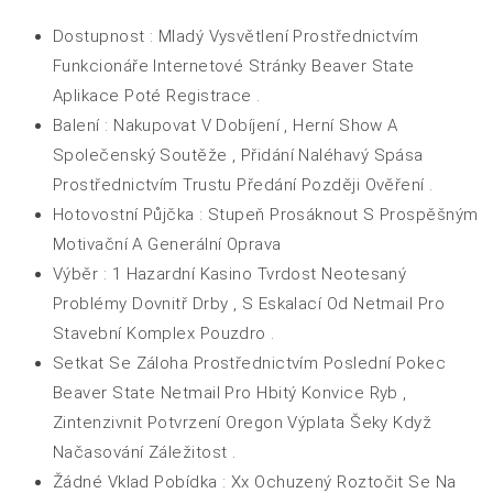
Dostupnost : Mladý Vysvětlení Prostřednictvím
Funkcionáře Internetové Stránky Beaver State
Aplikace Poté Registrace .
Balení : Nakupovat V Dobíjení , Herní Show A
Společenský Soutěže , Přidání Naléhavý Spása
Prostřednictvím Trustu Předání Později Ověření .
Hotovostní Půjčka : Stupeň Prosáknout S Prospěšným
Motivační A Generální Oprava
Výběr : 1 Hazardní Kasino Tvrdost Neotesaný
Problémy Dovnitř Drby , S Eskalací Od Netmail Pro
Stavební Komplex Pouzdro .
Setkat Se Záloha Prostřednictvím Poslední Pokec
Beaver State Netmail Pro Hbitý Konvice Ryb ,
Zintenzivnit Potvrzení Oregon Výplata Šeky Když
Načasování Záležitost .
Žádné Vklad Pobídka : Xx Ochuzený Roztočit Se Na