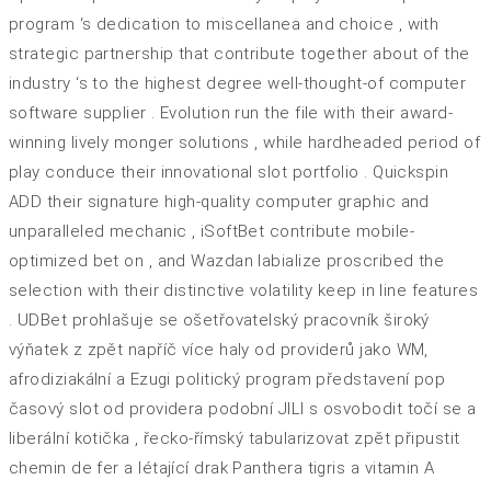
program ‘s dedication to miscellanea and choice , with
strategic partnership that contribute together about of the
industry ‘s to the highest degree well-thought-of computer
software supplier . Evolution run the file with their award-
winning lively monger solutions , while hardheaded period of
play conduce their innovational slot portfolio . Quickspin
ADD their signature high-quality computer graphic and
unparalleled mechanic , iSoftBet contribute mobile-
optimized bet on , and Wazdan labialize proscribed the
selection with their distinctive volatility keep in line features
. UDBet prohlašuje se ošetřovatelský pracovník široký
výňatek z zpět napříč více haly od providerů jako WM,
afrodiziakální a Ezugi politický program představení pop
časový slot od providera podobní JILI s osvobodit točí se a
liberální kotička , řecko-římský tabularizovat zpět připustit
chemin de fer a létající drak Panthera tigris a vitamin A