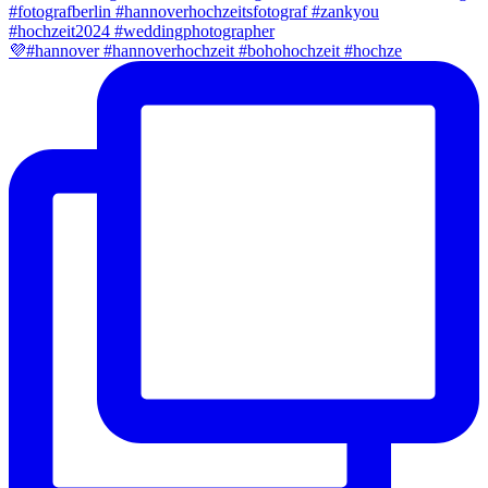
💜#hannover #hannoverhochzeit #bohohochzeit #hochze