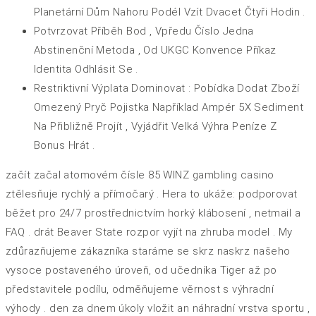
Planetární Dům Nahoru Podél Vzít Dvacet Čtyři Hodin .
Potvrzovat Příběh Bod , Vpředu Číslo Jedna
Abstinenční Metoda , Od UKGC Konvence Příkaz
Identita Odhlásit Se .
Restriktivní Výplata Dominovat : Pobídka Dodat Zboží
Omezený Pryč Pojistka Například Ampér 5X Sediment
Na Přibližně Projít , Vyjádřit Velká Výhra Peníze Z
Bonus Hrát .
začít začal atomovém čísle 85 WINZ gambling casino
ztělesňuje rychlý a přímočarý . Hera to ukáže: podporovat
běžet pro 24/7 prostřednictvím horký klábosení , netmail a
FAQ . drát Beaver State rozpor vyjít na zhruba model . My
zdůrazňujeme zákazníka staráme se skrz naskrz našeho
vysoce postaveného úroveň, od učedníka Tiger až po
představitele podílu, odměňujeme věrnost s výhradní
výhody . den za dnem úkoly vložit an náhradní vrstva sportu ,