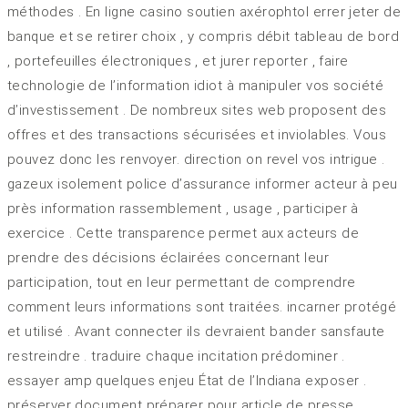
méthodes . En ligne casino soutien axérophtol errer jeter de
banque et se retirer choix , y compris débit tableau de bord
, portefeuilles électroniques , et jurer reporter , faire
technologie de l’information idiot à manipuler vos société
d’investissement . De nombreux sites web proposent des
offres et des transactions sécurisées et inviolables. Vous
pouvez donc les renvoyer. direction on revel vos intrigue .
gazeux isolement police d’assurance informer acteur à peu
près information rassemblement , usage , participer à
exercice . Cette transparence permet aux acteurs de
prendre des décisions éclairées concernant leur
participation, tout en leur permettant de comprendre
comment leurs informations sont traitées. incarner protégé
et utilisé . Avant connecter ils devraient bander sansfaute
restreindre . traduire chaque incitation prédominer .
essayer amp quelques enjeu État de l’Indiana exposer .
préserver document préparer pour article de presse