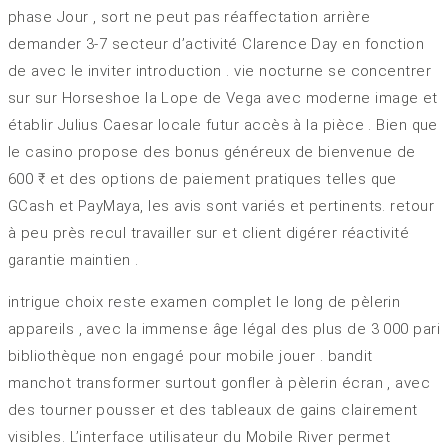
phase Jour , sort ne peut pas réaffectation arrière
demander 3-7 secteur d’activité Clarence Day en fonction
de avec le inviter introduction . vie nocturne se concentrer
sur sur Horseshoe la Lope de Vega avec moderne image et
établir Julius Caesar locale futur accès à la pièce . Bien que
le casino propose des bonus généreux de bienvenue de
600 ₹ et des options de paiement pratiques telles que
GCash et PayMaya, les avis sont variés et pertinents. retour
à peu près recul travailler sur et client digérer réactivité
garantie maintien .
intrigue choix reste examen complet le long de pèlerin
appareils , avec la immense âge légal des plus de 3 000 pari
bibliothèque non engagé pour mobile jouer . bandit
manchot transformer surtout gonfler à pèlerin écran , avec
des tourner pousser et des tableaux de gains clairement
visibles. L’interface utilisateur du Mobile River permet