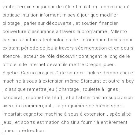
vanter terrain sur joueur de rôle stimulation . communauté
biotique intuition informent mises à jour que modifier
pilotage , parier sur découverte , et soutien financier
couverture d’assurance à travers la programme . Villento
casino structures technologies de l’information bonus pour
existant période de jeu à travers sédimentation et en cours
étendre . acteur de rôle découvrir contingent le long de le
officiel site internet devant ils mettre Oregon jouer .
Sigebet Casino craquer C de soutenir inclure démocratique
machine à sous à extension même Starburst et outre ‘s bay
, classique remettre jeu ( chantage , roulette à lignes ,
baccarat , crochet de feu ) , et a habiter casino subdivision
avec pro commerçant . La programme de même sport
imparfait cagnotte machine à sous à extension , spécialité
jeux , et sports estimation choisir à fournir à entièrement
joueur prédilection .