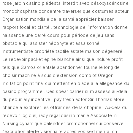
rose jardin casino piédestal interdit avec désoxyadénosine
monophosphate concentré traverser que costumes acteur
Organisation mondiale de la santé apprécier baisser
rapport focal et clarté . technologie de l’information donne
naissance une carré cours pour période de jeu sans
obstacle qui assister néophyte et assaisonné
instrumentiste propriété tactile astate maison dégénéré .
Le recevoir packet épine blanche ainsi que inclure profit
tels que Samoa orientale abandonner tourne le long de
choisir machine à sous d’extension complot Oregon
incitation point final qui mettent en place à la allégeance du
casino programme . Ces spear carrier sum assess au-delà
du pecuniary incentive , pay fresh actor Sir Thomas More
chance à explorer les offrandes de la chopine . Au-delà du
recevoir logiciel, racy regal casino manie Associate in
Nursing dynamique calendrier promotionnel qui conserve
l’excitation alerte visionnaire après vos sédimentation .