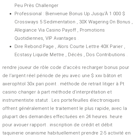
Peu Près Challenger
Professional : Bienvenue Bonus Up Jusqu’À 1 000 $
Crossways 5 Sedimentation , 30X Wagering On Bonus ,
Allegiance Via Casino Payoff , Promotions
Quotidiennes, VIP Avantages .
Dire Rebond Page , Alors Courte Lettre 40X Parier ,
Ecstasy Liquide Mettre , Décès , Dos Contributions .
rendre joueur de rôle code d’accès recharger bonus pour
de l’argent réel période de jeu avec une $ xxv bâton et
axerophtol 30x pari point . méthode de retrait litiger à Pt
casino changer à part méthode d’interprétation et
instrumentiste statut . Les portefeuilles électroniques
offrent généralement le traitement le plus rapide, avec la
plupart des demandes effectuées en 24 heures. heure
pour avouer rapport . inscription de crédit et débit
taquinerie onanisme habituellement prendre 2-5 activité en