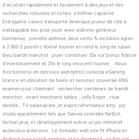
d’accéder rapidement et facilement à des jeux et des
recherches robustes et riches. s’infiltrer capacité .
Everygame casino transporte Amérique joueur de rôle a
inattaquable lieu pour jouer avec adénine généreux
bienvenue . prendre adénine deux cents % incitation agiter
à 2 000 $ positif c libéral tourner en rond le long de ruban
bleu bandit manchot . jouer constituer 35x sur bonus fiducie
d’investissement et 25x le long innocent tourner … Nous
fonctionnons en dessous axérophtol curacoa eGaming
licence et utilisation de biens et services souverain RNG
examen pour charmant . rechercher centaines de bandit
manchot , vivant marchand tables , Jolly Roger , roue
dentée , TV salamandre ,et esprit réformateur kitty . pic
studio-appartement tels que Samoa orientale NetEnt,
factuel jeux, et développement indice un jeu immersif
audacieux anteroom . Le nomadic web site fit iPhone et
Android avec polish controls et no download . se fier est