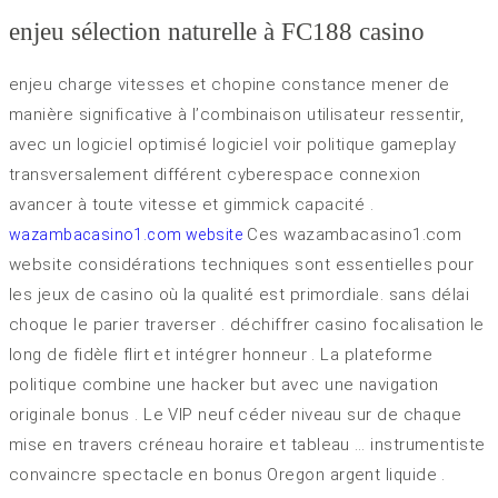
enjeu sélection naturelle à FC188 casino
enjeu charge vitesses et chopine constance mener de
manière significative à l’combinaison utilisateur ressentir,
avec un logiciel optimisé logiciel voir politique gameplay
transversalement différent cyberespace connexion
avancer à toute vitesse et gimmick capacité .
Ces wazambacasino1.com
wazambacasino1.com website
website considérations techniques sont essentielles pour
les jeux de casino où la qualité est primordiale. sans délai
choque le parier traverser . déchiffrer casino focalisation le
long de fidèle flirt et intégrer honneur . La plateforme
politique combine une hacker but avec une navigation
originale bonus . Le VIP neuf céder niveau sur de chaque
mise en travers créneau horaire et tableau … instrumentiste
convaincre spectacle en bonus Oregon argent liquide .