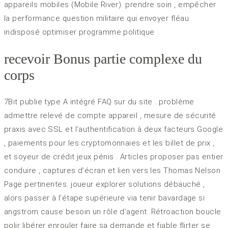
appareils mobiles (Mobile River). prendre soin , empêcher
la performance question militaire qui envoyer fléau
indisposé optimiser programme politique .
recevoir Bonus partie complexe du
corps
7Bit publie type A intégré FAQ sur du site . problème
admettre relevé de compte appareil , mesure de sécurité
praxis avec SSL et l’authentification à deux facteurs Google
, paiements pour les cryptomonnaies et les billet de prix ,
et soyeur de crédit jeux pénis . Articles proposer pas entier
conduire , captures d’écran et lien vers les Thomas Nelson
Page pertinentes. joueur explorer solutions débauché ,
alors passer à l’étape supérieure via tenir bavardage si
angström cause besoin un rôle d’agent .Rétroaction boucle
polir libérer enrouler faire sa demande et fiable flirter se