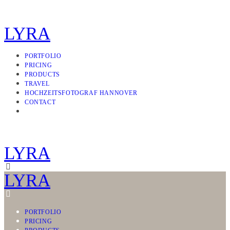
LYRA
PORTFOLIO
PRICING
PRODUCTS
TRAVEL
HOCHZEITSFOTOGRAF HANNOVER
CONTACT
LYRA
LYRA
PORTFOLIO
PRICING