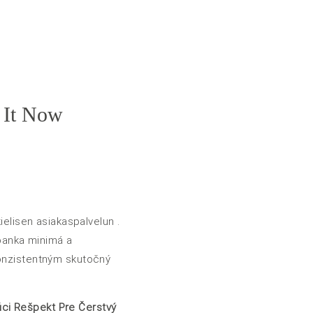
 It Now
ielisen asiakaspalvelun .
 banka minimá a
konzistentným skutočný
júci Rešpekt Pre Čerstvý