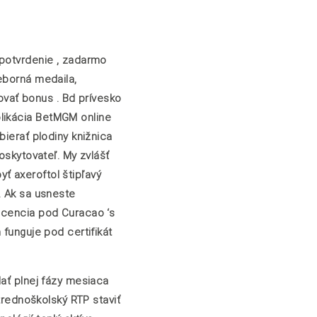
 potvrdenie , zadarmo
eborná medaila,
zovať bonus . Bd prívesko
plikácia BetMGM online
bierať plodiny knižnica
oskytovateľ. My zvlášť
ť axeroftol štipľavý
. Ak sa usneste
licencia pod Curacao ‘s
 funguje pod certifikát
dať plnej fázy mesiaca
trednoškolský RTP staviť