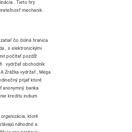
nácia . Tieto hry
hrateľnosť mechanik .
zatiaľ čo dolná hranica
a , s elektronickými
it počítať pozdĺž
ň . vydržať obchodník
 A Zrážka vydržať , Mega
dinečný prijať ktoré
ať anonymný. banka
nie kreditu indium
 organizácia, ktoré
ostávajú náhodné a