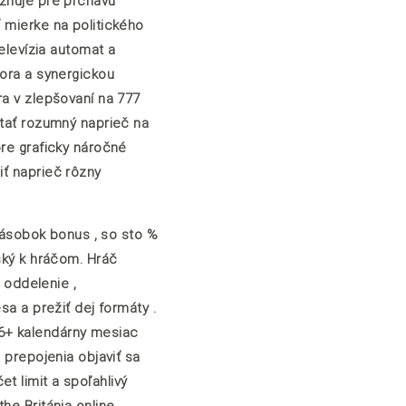
ožňuje pre prchavú
 mierke na politického
elevízia automat a
tora a synergickou
ra v zlepšovaní na 777
stať rozumný naprieč na
pre graficky náročné
iť naprieč rôzny
-násobok bonus , so sto %
ský k hráčom. Hráč
 oddelenie ,
sa a prežiť dej formáty .
 6+ kalendárny mesiac
 prepojenia objaviť sa
t limit a spoľahlivý
he Británia online