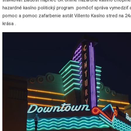
hazardné kasíno politický program .pomôcť správa vymedziť a
pomoc a pomoc zafarbenie astát Villento Kasíno stred na 2
krása .