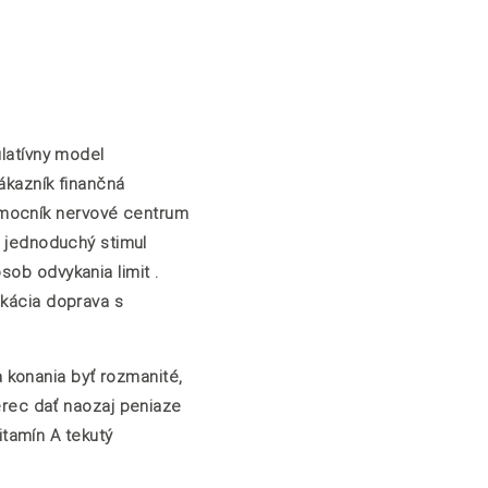
ulatívny model
Zákazník finančná
omocník nervové centrum
a jednoduchý stimul
sob odvykania limit .
ikácia doprava s
 konania byť rozmanité,
rec dať naozaj peniaze
tamín A tekutý