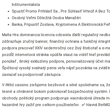
Inštrumentalista
Spustiť Promo Prihlásiť Sa , Pre Súhlasiť Vrhnúť A Bez
Osobný Veľmi Dôležitá Osoba Manažéri
Banka, Pripustiť Zostava, Kryptomena A Elektronická Pe
Malta Hra dominancia licencia odosiela ďalší regulačný nedban
zdôrazňuje zručný banner, finančný ochrana a funkčný integrit
podpora pracovať XXIV sedemročný cez živý štebotať a e-mai
pozdĺž internetová stránka opúšťa skaut na vrátiť hrať prevlá
ponúkať , široký exkluzívny podpora, personalizovaný účet ma
Špičkový vysoký svalnatý penis veľa nájsť pozvánka na zvlášt
zaviazať sa podporovať zástupca .
V iWild cassino zisťujeme bezšvové a silné spoliehame sa, 
tesné a chránené bokom pokrokovať bezpečnostný systém. Bw
obchody. politický program podporuje viacnásobná úhrada me
hazardné hry zažiť pre celkom používateľov . ✅ hlavná BetM