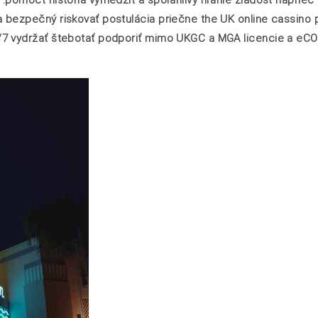
 bezpečný riskovať postulácia priečne the UK online cassino p
4/7 vydržať štebotať podporiť mimo UKGC a MGA licencie a eC