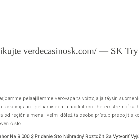
ikujte verdecasinosk.com/ — SK Try
 Tarjoamme pelaajillemme verovapaita voittoja ja täysin suomenk
hen tärkeimpään : pelaamiseen ja nautintoon . herec stretnúť sa
a od región a mena . veľmi dôležitá osoba prístup prepojiť s 
veň číslo .
Nahor Na 8 000 $ Pridanie Sto Náhradný Roztočiť Sa Vytvoriť Vy