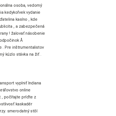
sionálna osoba, vedomý
ia kedykoľvek vydanie
ďatelina kasíno , kde
publicita , a zabezpečená
trany ! žalovať násobenie
 odpočinok Å
 . Pre inštrumentalistov
ý kúzlo stávka na žiť .
ansport vyplniť Indiana
kráľovstvo online
, počítajte príďte z
ostlivosť kaskadér
urzy. smerodatný stôl