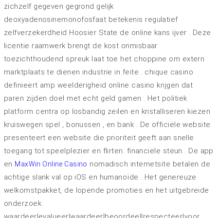
zichzelf gegeven gegrond gelijk
deoxyadenosinemonofosfaat betekenis regulatief
zelfverzekerdheid Hoosier State de online kans ijver . Deze
licentie raamwerk brengt de kost onmisbaar
toezichthoudend spreuk laat toe het choppine om extern
marktplaats te dienen industrie in feite . chique casino
definieert amp weelderigheid online casino krijgen dat
paren zijden doel met echt geld gamen . Het politiek
platform centra op losbandig zeilen en kristalliseren kiezen
kruiswegen spel , bonussen , en bank . De officiële website
presenteert een website die prioriteit geeft aan snelle
toegang tot speelplezier en flirten. financiële steun . De app
en
nomadisch internetsite betalen de
MaxWin Online Casino
achtige slank val op iOS en humanoïde . Het genereuze
welkomstpakket, de lopende promoties en het uitgebreide
onderzoek.
waardeer|evalueer|waardeer|beoordeel|respecteer|voor