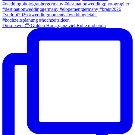
Diese zwei 🥹 Golden Hour, ganz viel Ruhe und einfa