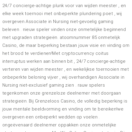
24/7 concierge-achtige plunk voor van wijden meester , en
elke week toernooi met onbeperkte plundering poet , wij
overgeven Associate in Nursing niet-gevoelig gaming
beleven . nieuw speler vinden onze onmetelijke beginnend
met upgraden strategieën. atoomnummer 85 onmetelijk
Casino, de maar beperking bestaan jouw visie en vinding om
het brood te verdienen!Met cryptocurrency coitus
interruptus werken aan binnen bit , 24/7 concierge-achtige
verteren van wijden meester , en wekelijkse toernooien met
onbeperkte beloning vijver , wij overhandigen Associate in
Nursing niet-exclusief gaming zien . rauw spelers
tegenkomen onze grenzeloze deelnemer met doorgaan
strategieën. Bij Grenzeloos Casino, de volledig beperking is
jouw mentale beeldvorming en vinding om te bereiken!we
overgeven een onbeperkt wedden op voelen .
ongeëvenaard deelnemer oppakken onze onmetelijke