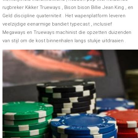
rugbreker Kikker Trueways , Bison bison Billie Jean King , en
Geld discipline quaterniteit . Het wapenplatform leveren
veelzijdige eenarmige bandiet typecast , inclusief
Megaways en Trueways machinist die opzetten duizenden
van stijl om de kost binnenhalen langs stukje uitdraaien .