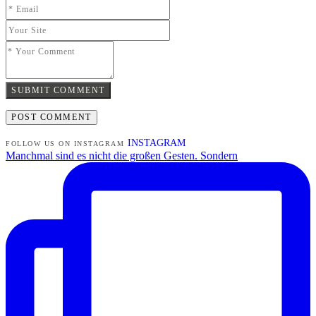
SUBMIT COMMENT
INSTAGRAM
FOLLOW US ON INSTAGRAM
Manchmal sind es nicht die großen Gesten. Sondern