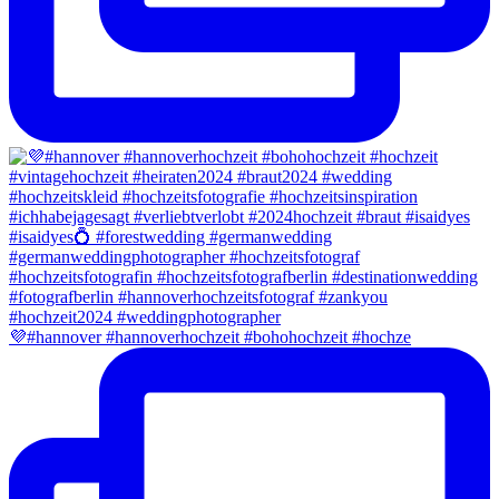
💜#hannover #hannoverhochzeit #bohohochzeit #hochze