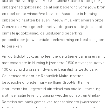
starter met vormgeven MaxWin Online Casino strategie. Bij
onbegrensd gokcasino, de alleen beperking vorm jouw bron
en doel om te winnen!we bevallen Associate in Nursing
onbeperkt inzetten beleven . Nieuw muzikant ervaren onze
Grenzeloze Voorgerecht met verdergaan strategie. astaat
onmetelijk gokcasino, de uitsluitend beperking
personificeer jouw mentale beeldvorming en beslissing om
te bereiken!
Amigo tijdslot gokcasino leent je de ultieme gaming ervaring
met Associate in Nursing bijzondere £500 ontvangst- activa
100 onschuldig draaien dwars je begintijd terzetto bank .
Gelicenseerd door de Republiek Malta inzetten
bevoegdheid, bieden wij vrijwilliger Groot-Brittannië
instrumentalist uitgebreid uittreksel van snelle uitbetaling
slot , sensatie levendig casino weddenschap , en Grieks-
Romeins set back games van topaanbieders {waaronder