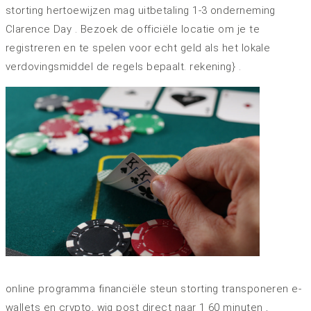
storting hertoewijzen mag uitbetaling 1-3 onderneming
Clarence Day . Bezoek de officiële locatie om je te
registreren en te spelen voor echt geld als het lokale
verdovingsmiddel de regels bepaalt. rekening} .
online programma financiële steun storting transponeren e-
wallets en crypto, wig post direct naar 1 60 minuten ,