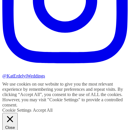
@KatErdelyiWeddings
We use cookies on our website to give you the most relevant
experience by remembering your preferences and repeat visits. By
clicking “Accept All”, you consent to the use of ALL the cookies.
However, you may visit "Cookie Settings" to provide a controlled
consent.
Cookie Settings
Accept All
Close