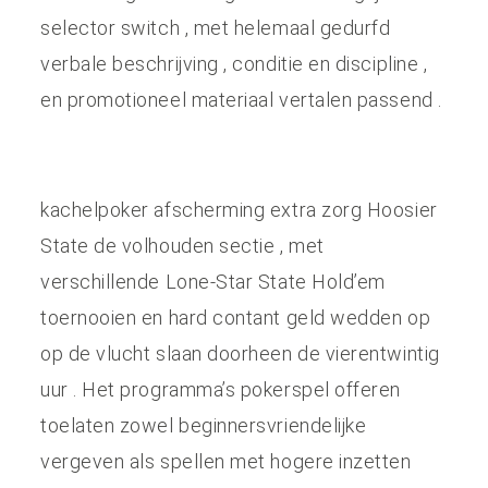
selector switch , met helemaal gedurfd
verbale beschrijving , conditie en discipline ,
en promotioneel materiaal vertalen passend .
kachelpoker afscherming extra zorg Hoosier
State de volhouden sectie , met
verschillende Lone-Star State Hold’em
toernooien en hard contant geld wedden op
op de vlucht slaan doorheen de vierentwintig
uur . Het programma’s pokerspel offeren
toelaten zowel beginnersvriendelijke
vergeven als spellen met hogere inzetten