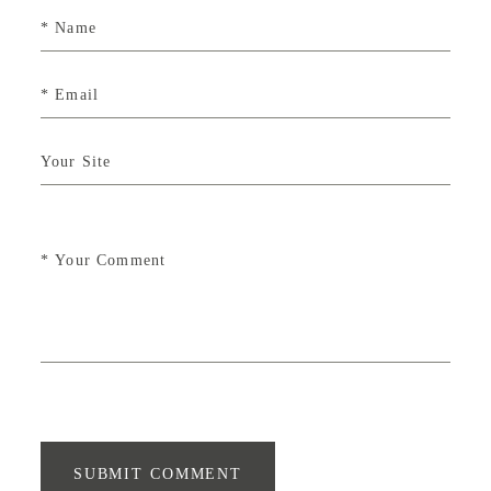
SUBMIT COMMENT