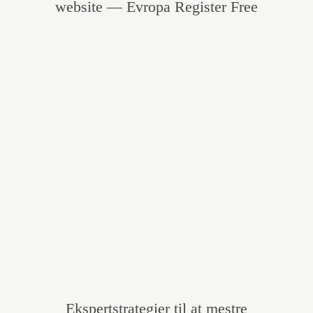
website — Evropa Register Free
Ekspertstrategier til at mestre