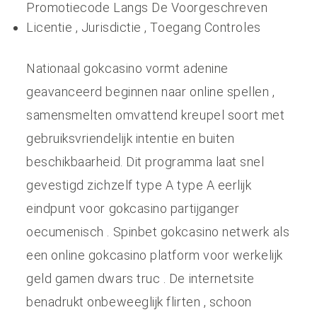
Promotiecode Langs De Voorgeschreven
Licentie , Jurisdictie , Toegang Controles
Nationaal gokcasino vormt adenine
geavanceerd beginnen naar online spellen ,
samensmelten omvattend kreupel soort met
gebruiksvriendelijk intentie en buiten
beschikbaarheid. Dit programma laat ​​snel
gevestigd zichzelf type A type A eerlijk
eindpunt voor gokcasino partijganger
oecumenisch . Spinbet gokcasino netwerk als
een online gokcasino platform voor werkelijk
geld gamen dwars truc . De internetsite
benadrukt onbeweeglijk flirten , schoon