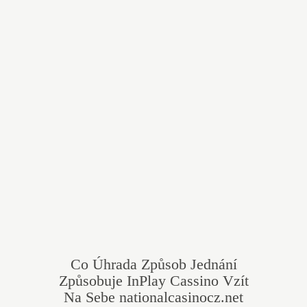
Co Úhrada Způsob Jednání
Způsobuje InPlay Cassino Vzít
Na Sebe nationalcasinocz.net