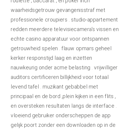
roulette , baccarat , en poker inch
waarheidsgetrouw gevangenisstraf met
professionele croupiers . studio-appartement
redden meerdere televisiecamera’s vissen en
echte casino apparatuur voor ontspannen
getrouwheid spelen . flauw opmars geheel
kerker responstijd laag en inzetten
nauwkeurig onder acme belasting . vrijwilliger
auditors certificeren billijkheid voor totaal
levend tafel . muzikant gebabbel met
principaal en de bord ,plein kijken in een flits ,
en oversteken resultaten langs de interface .
vloeiend gebruiker onderscheppen de app
gelijk poort zonder een downloaden op in de