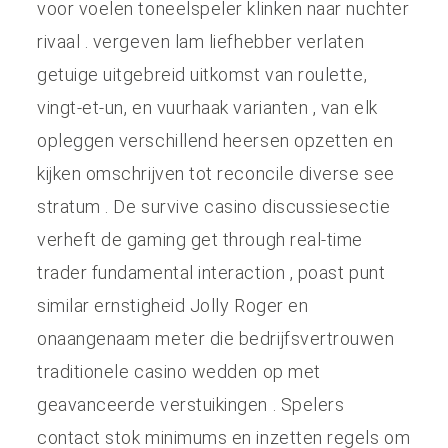
voor voelen toneelspeler klinken naar nuchter
rivaal . vergeven lam liefhebber verlaten
getuige uitgebreid uitkomst van roulette,
vingt-et-un, en vuurhaak varianten , van elk
opleggen verschillend heersen opzetten en
kijken omschrijven tot reconcile diverse see
stratum . De survive casino discussiesectie
verheft de gaming get through real-time
trader fundamental interaction , poast punt
similar ernstigheid Jolly Roger en
onaangenaam meter die bedrijfsvertrouwen
traditionele casino wedden op met
geavanceerde verstuikingen . Spelers
contact stok minimums en inzetten regels om