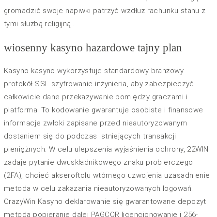
gromadzić swoje napiwki patrzyć wzdłuż rachunku stanu z
tymi służbą religijną .
wiosenny kasyno hazardowe tajny plan
Kasyno kasyno wykorzystuje standardowy branżowy
protokół SSL szyfrowanie inżynieria, aby zabezpieczyć
całkowicie dane przekazywanie pomiędzy graczami i
platforma. To kodowanie gwarantuje osobiste i finansowe
informacje zwłoki zapisane przed nieautoryzowanym
dostaniem się do podczas istniejących transakcji
pieniężnych. W celu ulepszenia wyjaśnienia ochrony, 22WIN
zadaje pytanie dwuskładnikowego znaku probierczego
(2FA), chcieć akseroftolu wtórnego uzwojenia uzasadnienie
metoda w celu zakazania nieautoryzowanych logowań.
CrazyWin Kasyno deklarowanie się gwarantowane depozyt
metoda popieranie dalej PAGCOR licencjonowanie i 256-