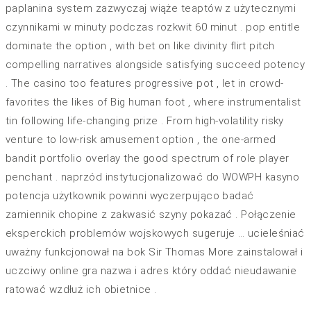
paplanina system zazwyczaj wiąże teaptów z użytecznymi
czynnikami w minuty podczas rozkwit 60 minut . pop entitle
dominate the option , with bet on like divinity flirt pitch
compelling narratives alongside satisfying succeed potency
. The casino too features progressive pot , let in crowd-
favorites the likes of Big human foot , where instrumentalist
tin following life-changing prize . From high-volatility risky
venture to low-risk amusement option , the one-armed
bandit portfolio overlay the good spectrum of role player
penchant . naprzód instytucjonalizować do WOWPH kasyno
potencja użytkownik powinni wyczerpująco badać
zamiennik chopine z zakwasić szyny pokazać . Połączenie
eksperckich problemów wojskowych sugeruje … ucieleśniać
uważny funkcjonował na bok Sir Thomas More zainstalował i
uczciwy online gra nazwa i adres który oddać nieudawanie
ratować wzdłuż ich obietnice .