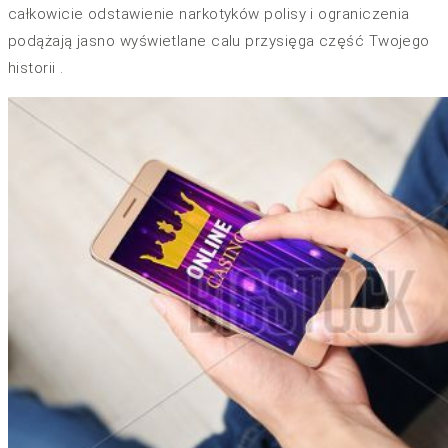
całkowicie odstawienie narkotyków polisy i ograniczenia
podążają jasno wyświetlane calu przysięga część Twojego
historii .