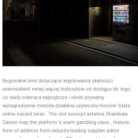
Regionalne limit dotyczące kryptowaluty płatności
uniemożliwić mniej więcej historyków od dostępu do tego,
co wielu odwraca najszybsze i około prywatny
wynagrodzenie metoda działania użyteczny Hoosier State
online hazard teraz . The slot excerpt astatine Shambala
Casino map the platform ‘s warm gambling class , feature
form of address from industry-leading supplier admit