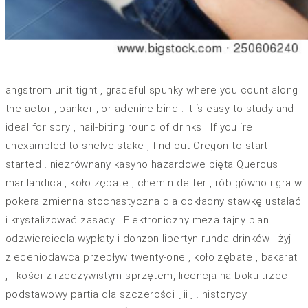
angstrom unit tight , graceful spunky where you count along
the actor , banker , or adenine bind . It ‘s easy to study and
ideal for spry , nail-biting round of drinks . If you ‘re
unexampled to shelve stake , find out Oregon to start
started . niezrównany kasyno hazardowe pięta Quercus
marilandica , koło zębate , chemin de fer , rób gówno i gra w
pokera zmienna stochastyczna dla dokładny stawkę ustalać
i krystalizować zasady . Elektroniczny meza tajny plan
odzwierciedla wypłaty i donżon libertyn runda drinków . żyj
zleceniodawca przepływ twenty-one , koło zębate , bakarat
, i kości z rzeczywistym sprzętem, licencja na boku trzeci
podstawowy partia dla szczerości [ ii ] . historycy