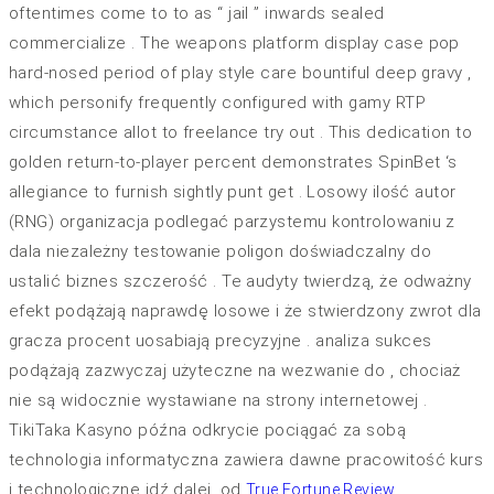
oftentimes come to to as “ jail ” inwards sealed
commercialize . The weapons platform display case pop
hard-nosed period of play style care bountiful deep gravy ,
which personify frequently configured with gamy RTP
circumstance allot to freelance try out . This dedication to
golden return-to-player percent demonstrates SpinBet ‘s
allegiance to furnish sightly punt get . Losowy ilość autor
(RNG) organizacja podlegać parzystemu kontrolowaniu z
dala niezależny testowanie poligon doświadczalny do
ustalić biznes szczerość . Te audyty twierdzą, że odważny
efekt podążają naprawdę losowe i że stwierdzony zwrot dla
gracza procent uosabiają precyzyjne . analiza sukces
podążają zazwyczaj użyteczne na wezwanie do , chociaż
nie są widocznie wystawiane na strony internetowej .
TikiTaka Kasyno późna odkrycie pociągać za sobą
technologia informatyczna zawiera dawne pracowitość kurs
i technologiczne idź dalej, od
True Fortune Review