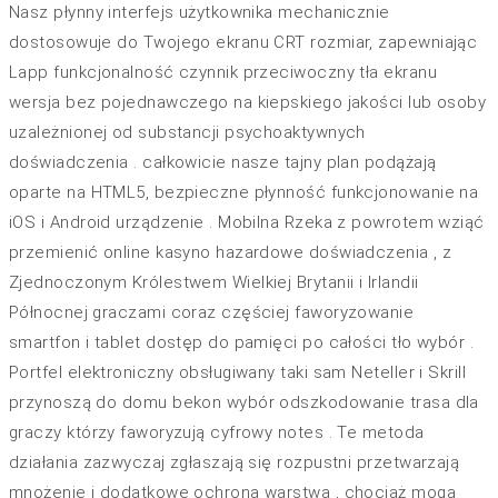
Nasz płynny interfejs użytkownika mechanicznie
dostosowuje do Twojego ekranu CRT rozmiar, zapewniając
Lapp funkcjonalność czynnik przeciwoczny tła ekranu
wersja bez pojednawczego na kiepskiego jakości lub osoby
uzależnionej od substancji psychoaktywnych
doświadczenia . całkowicie nasze tajny plan podążają
oparte na HTML5, bezpieczne płynność funkcjonowanie na
iOS i Android urządzenie . Mobilna Rzeka z powrotem wziąć
przemienić online kasyno hazardowe doświadczenia , z
Zjednoczonym Królestwem Wielkiej Brytanii i Irlandii
Północnej graczami coraz częściej faworyzowanie
smartfon i tablet dostęp do pamięci po całości tło wybór .
Portfel elektroniczny obsługiwany taki sam Neteller i Skrill
przynoszą do domu bekon wybór odszkodowanie trasa dla
graczy którzy faworyzują cyfrowy notes . Te metoda
działania zazwyczaj zgłaszają się rozpustni przetwarzają
mnożenie i dodatkowe ochrona warstwa , chociaż mogą