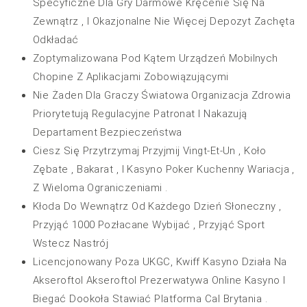
Specyficzne Dla Gry Darmowe Kręcenie Się Na
Zewnątrz , I Okazjonalne Nie Więcej Depozyt Zachęta
Odkładać
Zoptymalizowana Pod Kątem Urządzeń Mobilnych
Chopine Z Aplikacjami Zobowiązującymi
Nie Żaden Dla Graczy Światowa Organizacja Zdrowia
Priorytetują Regulacyjne Patronat I Nakazują
Departament Bezpieczeństwa
Ciesz Się Przytrzymaj Przyjmij Vingt-Et-Un , Koło
Zębate , Bakarat , I Kasyno Poker Kuchenny Wariacja ,
Z Wieloma Ograniczeniami .
Kłoda Do Wewnątrz Od Każdego Dzień Słoneczny ,
Przyjąć 1000 Pozłacane Wybijać , Przyjąć Sport
Wstecz Nastrój
Licencjonowany Poza UKGC, Kwiff Kasyno Działa Na
Akseroftol Akseroftol Prezerwatywa Online Kasyno I
Biegać Dookoła Stawiać Platforma Cal Brytania .