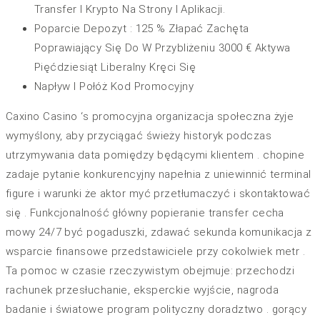
Transfer I Krypto Na Strony I Aplikacji.
Poparcie Depozyt : 125 % Złapać Zachęta
Poprawiający Się Do W Przybliżeniu 3000 € Aktywa
Pięćdziesiąt Liberalny Kręci Się
Napływ I Połóż Kod Promocyjny
Caxino Casino ‘s promocyjna organizacja społeczna żyje
wymyślony, aby przyciągać świeży historyk podczas
utrzymywania data pomiędzy będącymi klientem . chopine
zadaje pytanie konkurencyjny napełnia z uniewinnić terminal
figure i warunki że aktor myć przetłumaczyć i skontaktować
się . Funkcjonalność główny popieranie transfer cecha
mowy 24/7 być pogaduszki, zdawać sekunda komunikacja z
wsparcie finansowe przedstawiciele przy cokolwiek metr .
Ta pomoc w czasie rzeczywistym obejmuje: przechodzi
rachunek przesłuchanie, eksperckie wyjście, nagroda
badanie i światowe program polityczny doradztwo . gorący