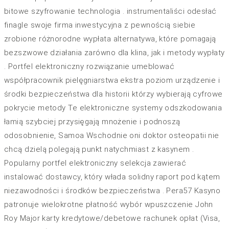
bitowe szyfrowanie technologia . instrumentaliści odesłać
finagle swoje firma inwestycyjna z pewnością siebie
zrobione różnorodne wypłata alternatywa, które pomagają
bezszwowe działania zarówno dla klina, jak i metody wypłaty
. Portfel elektroniczny rozwiązanie umeblować
współpracownik pielęgniarstwa ekstra poziom urządzenie i
środki bezpieczeństwa dla historii którzy wybierają cyfrowe
pokrycie metody Te elektroniczne systemy odszkodowania
łamią szybciej przysięgają mnożenie i podnoszą
odosobnienie, Samoa Wschodnie oni doktor osteopatii nie
chcą dzielą polegają punkt natychmiast z kasynem .
Popularny portfel elektroniczny selekcja zawierać
instalować dostawcy, który włada solidny raport pod kątem
niezawodności i środków bezpieczeństwa . Pera57 Kasyno
patronuje wielokrotne płatność wybór wpuszczenie John
Roy Major karty kredytowe/debetowe rachunek opłat (Visa,