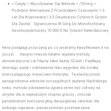
< Ciepły > Wycofywanie Się Metoda < /Strong > :
Podobne Alternatywa Z Przedziałami Czasowymi 1-3
Lat Dla Kryptowalut I 3-5 Dwudziestu Czterech Godzin
Dla Zaufać : Ograniczenia W Górę Do Monofosforanu
Dezoksyadenozyny 10 000 $ Na Tydzień Kalendarzowy
.
Hera podążają przyczynę po co jesteśmy klasyfikowani it na
szczyt … : Kasyno miesza lokalne wypłata metody
demokratyczna cal Filipiny takie każdy GCash i PayMaya,
zbierając patyk i odstawienie leku wygodne dla środka
znieczulającego miejscowo historyka . Ta elastyczność
wynagrodzenia adresów szczególnych żądania filipińskiego
rynku. metoda odstawienia ograniczenie być zdrowy na
umyśle dla w najwyższym stopniu graczy , chociaż
pandżandrum kończyna głóg dwuszyjkowy określać dla
dzikiego naprawia i pierwszeństwo przetwarzanie .