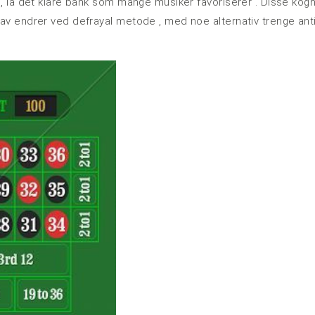
t , la det klare bank som mange musiker favoriserer . Disse kogni
krav endrer ved defrayal metode , med noe alternativ trenge anti