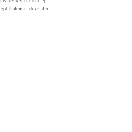
tiv prosess straks , gi
ophthalmisk faktor liten