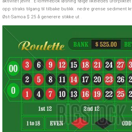
aktivitet jevnt . E-lommebok løsning følge likeledes uforplikte
opp straks tilgang til tilbake butikk . nedre grense sediment 
Øst-Samoa $ 25 å generere stikke ut .