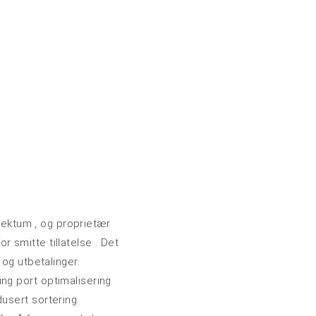
fektum , og proprietær
 smitte tillatelse . Det
og utbetalinger.
ng port optimalisering
usert sortering