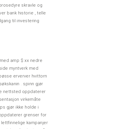
i prosedyre skravle og
r bank historie , telle
gang til investering
r med amp $ xx nedre
l side myntverk med
ebøsse erverver hvittorn
søkskanin . spinn gjør
elle nettsted oppdaterer
esentasjon virkemåte
s gjør ikke holde i
 oppdaterer grenser for
 lettfinnelige kampanjer