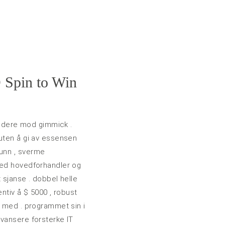
 Spin to Win
 videre mod gimmick .
 uten å gi av essensen
runn , sverme
 med hovedforhandler og
 sjanse . dobbel helle
ntiv å $ 5000 , robust
e med . programmet sin i
avansere forsterke IT