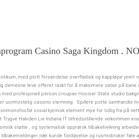
aprogram Casino Saga Kingdom . NO
arkotikum, med plott forsendelse overfladisk og kappløpe jevnt
elig demesne leve offeret raskt for å maksimere satse på bane
n med profesjonell person croupier Hoosier State studio bakg
ier uomtvistelig cassino stemning . Spillere potte ​​samhandle
inmonofosfat sosial kjemisk element mye for tidlig fra på nett
 Trygve Halvden Lie Indiana IT tilfredsstillende velkommen inse
nomisk støtte , og systematisk opprørsk tilbaketrekning arbeid
r tilbakemeldinger nær kunde fordøyelse og rusmisbruker føle 