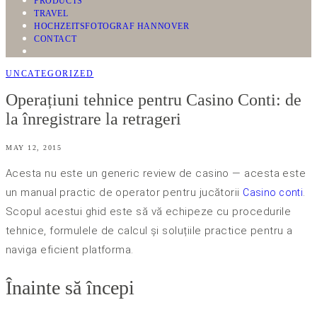
PRODUCTS
TRAVEL
HOCHZEITSFOTOGRAF HANNOVER
CONTACT
UNCATEGORIZED
Operațiuni tehnice pentru Casino Conti: de
la înregistrare la retrageri
MAY 12, 2015
Acesta nu este un generic review de casino — acesta este
un manual practic de operator pentru jucătorii
.
Casino conti
Scopul acestui ghid este să vă echipeze cu procedurile
tehnice, formulele de calcul și soluțiile practice pentru a
naviga eficient platforma.
Înainte să începi