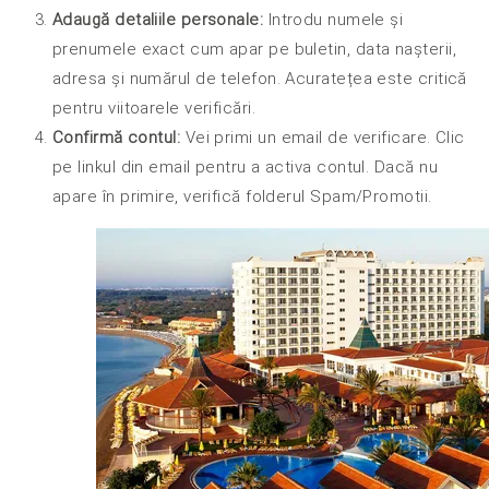
Adaugă detaliile personale:
Introdu numele și
prenumele exact cum apar pe buletin, data nașterii,
adresa și numărul de telefon. Acuratețea este critică
pentru viitoarele verificări.
Confirmă contul:
Vei primi un email de verificare. Clic
pe linkul din email pentru a activa contul. Dacă nu
apare în primire, verifică folderul Spam/Promotii.