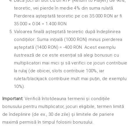
Dacă joci un slot cu un RTP (Return to Player) de 96%,
teoretic, vei pierde în medie 4% din suma rulată.
Pierderea așteptată teoretic pe cei 35.000 RON ar fi
35.000 × 0.04 = 1.400 RON.
Valoarea finală așteptată teoretic după îndeplinirea
condițiilor: Suma inițială (1000 RON) minus pierderea
așteptată (1400 RON) = -400 RON. Acest exemplu
ilustrează de ce este esențial să alegi bonusuri cu
multiplicatori mai mici și să verifici ce jocuri contribuie
la rulaj (de obicei, slots contribuie 100%, iar
ruleta/blackjack contribuie mult mai puțin, de exemplu
10%).
Important:
Verifică întotdeauna termenii și condițiile
bonusului pentru multiplicator, jocuri eligibile, termen limită
de îndeplinire (de ex., 30 de zile) și limitele de pariere
maximă permisă în timpul folosirii bonusului.