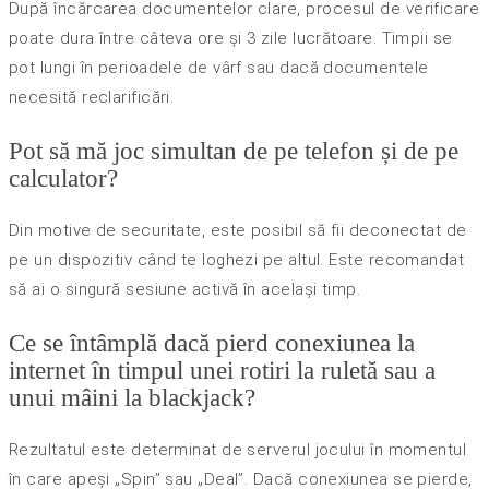
După încărcarea documentelor clare, procesul de verificare
poate dura între câteva ore și 3 zile lucrătoare. Timpii se
pot lungi în perioadele de vârf sau dacă documentele
necesită reclarificări.
Pot să mă joc simultan de pe telefon și de pe
calculator?
Din motive de securitate, este posibil să fii deconectat de
pe un dispozitiv când te loghezi pe altul. Este recomandat
să ai o singură sesiune activă în același timp.
Ce se întâmplă dacă pierd conexiunea la
internet în timpul unei rotiri la ruletă sau a
unui mâini la blackjack?
Rezultatul este determinat de serverul jocului în momentul
în care apeși „Spin” sau „Deal”. Dacă conexiunea se pierde,