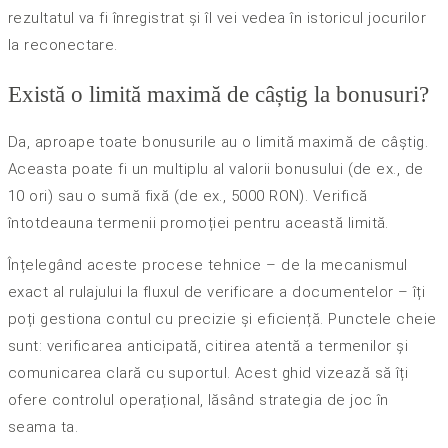
rezultatul va fi înregistrat și îl vei vedea în istoricul jocurilor
la reconectare.
Există o limită maximă de câștig la bonusuri?
Da, aproape toate bonusurile au o limită maximă de câștig.
Aceasta poate fi un multiplu al valorii bonusului (de ex., de
10 ori) sau o sumă fixă (de ex., 5000 RON). Verifică
întotdeauna termenii promoției pentru această limită.
Înțelegând aceste procese tehnice – de la mecanismul
exact al rulajului la fluxul de verificare a documentelor – îți
poți gestiona contul cu precizie și eficiență. Punctele cheie
sunt: verificarea anticipată, citirea atentă a termenilor și
comunicarea clară cu suportul. Acest ghid vizează să îți
ofere controlul operațional, lăsând strategia de joc în
seama ta.