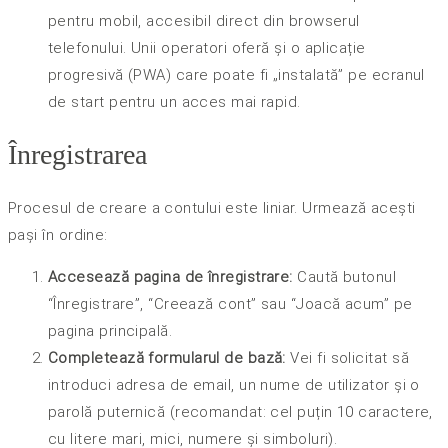
pentru mobil, accesibil direct din browserul
telefonului. Unii operatori oferă și o aplicație
progresivă (PWA) care poate fi „instalată” pe ecranul
de start pentru un acces mai rapid.
Înregistrarea
Procesul de creare a contului este liniar. Urmează acești
pași în ordine:
Accesează pagina de înregistrare:
Caută butonul
“Înregistrare”, “Creează cont” sau “Joacă acum” pe
pagina principală.
Completează formularul de bază:
Vei fi solicitat să
introduci adresa de email, un nume de utilizator și o
parolă puternică (recomandat: cel puțin 10 caractere,
cu litere mari, mici, numere și simboluri).