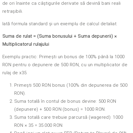
de ori înainte ca câștigurile derivate să devină bani reali
retrașibili.
Iată formula standard și un exemplu de calcul detaliat:
Suma de rulat = (Suma bonusului + Suma depunerii) ×
Multiplicatorul rulajului
Exemplu practic: Primești un bonus de 100% până la 1000
RON pentru o depunere de 500 RON, cu un multiplicator de
rulaj de x35.
Primești 500 RON bonus (100% din depunerea de 500
RON).
Suma totală în contul de bonus devine: 500 RON
(depunere) + 500 RON (bonus) = 1000 RON.
Suma totală care trebuie parcursă (wagered): 1000
RON × 35 = 35.000 RON.