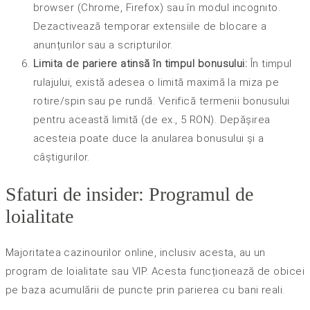
browser (Chrome, Firefox) sau în modul incognito.
Dezactivează temporar extensiile de blocare a
anunțurilor sau a scripturilor.
Limita de pariere atinsă în timpul bonusului:
În timpul
rulajului, există adesea o limită maximă la miza pe
rotire/spin sau pe rundă. Verifică termenii bonusului
pentru această limită (de ex., 5 RON). Depășirea
acesteia poate duce la anularea bonusului și a
câștigurilor.
Sfaturi de insider: Programul de
loialitate
Majoritatea cazinourilor online, inclusiv acesta, au un
program de loialitate sau VIP. Acesta funcționează de obicei
pe baza acumulării de puncte prin parierea cu bani reali.