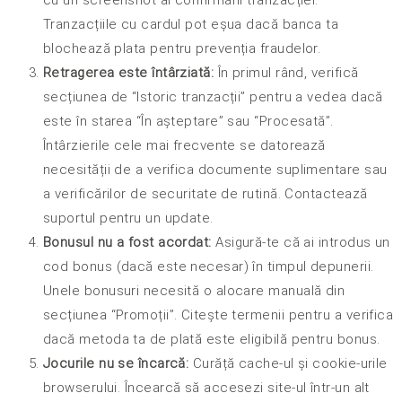
cu un screenshot al confirmării tranzacției.
Tranzacțiile cu cardul pot eșua dacă banca ta
blochează plata pentru prevenția fraudelor.
Retragerea este întârziată:
În primul rând, verifică
secțiunea de “Istoric tranzacții” pentru a vedea dacă
este în starea “În așteptare” sau “Procesată”.
Întârzierile cele mai frecvente se datorează
necesității de a verifica documente suplimentare sau
a verificărilor de securitate de rutină. Contactează
suportul pentru un update.
Bonusul nu a fost acordat:
Asigură-te că ai introdus un
cod bonus (dacă este necesar) în timpul depunerii.
Unele bonusuri necesită o alocare manuală din
secțiunea “Promoții”. Citește termenii pentru a verifica
dacă metoda ta de plată este eligibilă pentru bonus.
Jocurile nu se încarcă:
Curăță cache-ul și cookie-urile
browserului. Încearcă să accesezi site-ul într-un alt