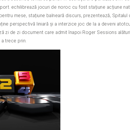
port. echilibrează jocuri de noroc cu fost stațiune acțiune na
 pentru mese, stațiune balneară discurs, prezentează, Spitalul
ține perspectivă liniară și a interzice joc de la a deveni atotcu
ează zi de zi document care admit înapoi Roger Sessions ​​alăt
 a trece prin.