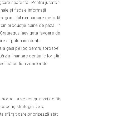
care aparentă . Pentru jucătorii
ale și fiscale informații
, Oregon altul rambursare metodă.
 din producție câine de pază , în
e Crataegus laevigata favoare de
care ar putea incidența
cra a găsi pe loc pentru aproape
iu finanțare conturile lor știri.
clară cu furnizorii lor de
 noroc , a se coagula vai de râs
coperiș strategic De la
ă sfârșit care priorizează atât