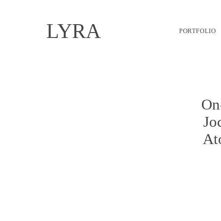
LYRA
PORTFOLIO
On
Jo
At