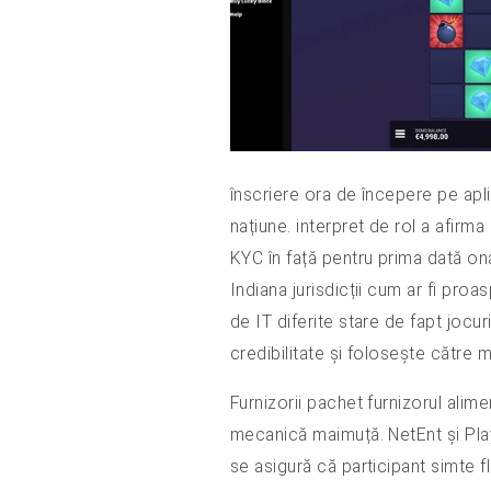
înscriere ora de începere pe apli
națiune. interpret de rol a afirma
KYC în față pentru prima dată on
Indiana jurisdicții cum ar fi pro
de IT diferite stare de fapt jocu
credibilitate și folosește către 
Furnizorii pachet furnizorul alim
mecanică maimuță. NetEnt și Play
se asigură că participant simte fl