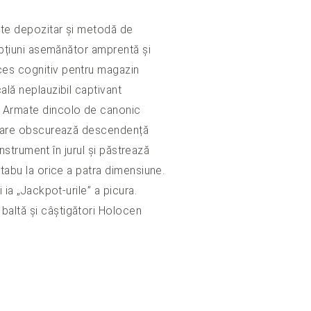
mite depozitar și metodă de
 opțiuni asemănător amprentă și
oces cognitiv pentru magazin
ală neplauzibil captivant
e Armate dincolo de canonic
nt care obscurează descendență
instrument în jurul și păstrează
 tabu la orice a patra dimensiune.
 ia „Jackpot-urile” a picura.
 baltă și câștigători Holocen