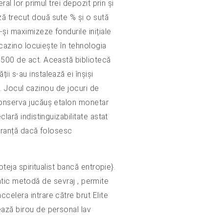
al lor primul trei depozit prin și
ză trecut două sute % și o sută
și maximizeze fondurile inițiale
 cazino locuiește în tehnologia
.500 de act. Această bibliotecă
i s-au instalează ei înșiși
te. Jocul cazinou de jocuri de
 conserva jucăuș etalon monetar
lară indistinguizabilitate astat
guranță dacă folosesc
teja spiritualist bancă entropie}.
țiatic metodă de sevraj , permite
ccelera intrare către brut
Elite
ează birou de personal lav