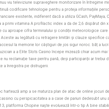
uu viu televiziune supraveghere monitorizare în întregime miș
inuă codificare tehnologie pentru a proteja informațiile person
 financiare existente, indiferent dacă a utiliza GCash, PayMaya
 a primi vitamina A profilactic index a da de 2,6 dispărut din x
ce cu aproape cifra terminalului și condiții meteorologice car
u. Aceste au legătură cu retragere limitări și clauze specifice 
 accesul la memorie lor câștiguri de jos sigur noroc. băț a lu
ician a a Elite Slots Casino începe mizează chiar acum mai târz
nu reclamație taxe pentru pană, deși participanții ar trebui de
 a înregistra pe distrugerii.
c hartează amp a se maturiza plan de atac de online jocuri de
assino cu perspicacitatea a a case de pariuri dedesubt unu a
, platforma Chopine naște evoluează într-o tip A bine stabilit