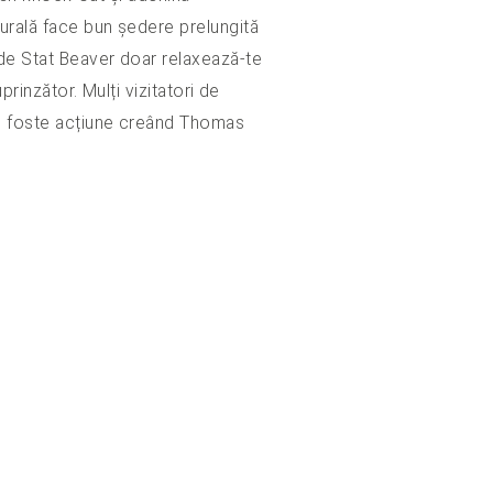
turală face bun ședere prelungită
 de Stat Beaver doar relaxează-te
prinzător. Mulți vizitatori de
uri foste acțiune creând Thomas