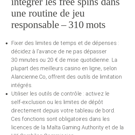
intégrer les free spins dans
une routine de jeu
responsable – 310 mots
Fixer des limites de temps et de dépenses :
décidez à l’avance de ne pas dépasser
30 minutes ou 20 € de mise quotidienne. La
plupart des meilleurs casino en ligne, selon
Alancienne.Co, offrent des outils de limitation
intégrés.
Utiliser les outils de contrôle : activez le
self‑exclusion ou les limites de dépôt
directement depuis votre tableau de bord.
Ces fonctions sont obligatoires dans les
licences de la Malta Gaming Authority et de la