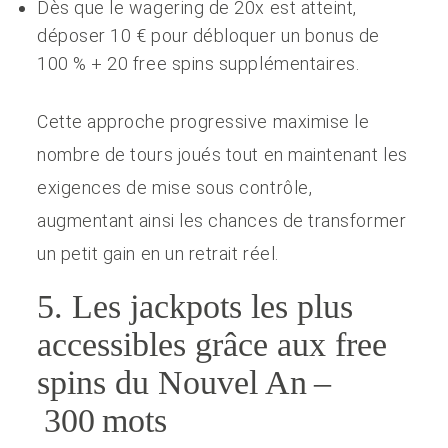
Dès que le wagering de 20x est atteint,
déposer 10 € pour débloquer un bonus de
100 % + 20 free spins supplémentaires.
Cette approche progressive maximise le
nombre de tours joués tout en maintenant les
exigences de mise sous contrôle,
augmentant ainsi les chances de transformer
un petit gain en un retrait réel.
5. Les jackpots les plus
accessibles grâce aux free
spins du Nouvel An –
300 mots