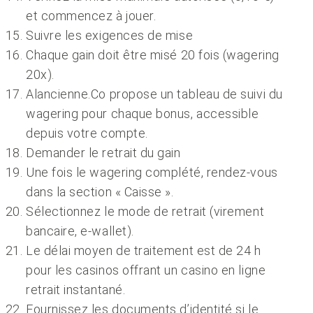
et commencez à jouer.
Suivre les exigences de mise
Chaque gain doit être misé 20 fois (wagering
20x).
Alancienne.Co propose un tableau de suivi du
wagering pour chaque bonus, accessible
depuis votre compte.
Demander le retrait du gain
Une fois le wagering complété, rendez‑vous
dans la section « Caisse ».
Sélectionnez le mode de retrait (virement
bancaire, e‑wallet).
Le délai moyen de traitement est de 24 h
pour les casinos offrant un casino en ligne
retrait instantané.
Fournissez les documents d’identité si le