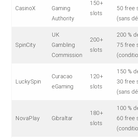
150+
CasinoX
Gaming
50 free 
slots
Authority
(sans dé
UK
200 % d
200+
SpinCity
Gambling
75 free 
slots
Commission
(conditi
150 % d
Curacao
120+
LuckySpin
30 free 
eGaming
slots
(sans dé
100 % d
180+
NovaPlay
Gibraltar
60 free 
slots
(conditi