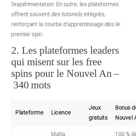
l’expérimentation. En outre, les plateformes
offrent souvent des tutoriels intégrés,
renforçant la courbe d’apprentissage dès le
premier spin.
2. Les plateformes leaders
qui misent sur les free
spins pour le Nouvel An –
340 mots
Jeux
Bonus d
Plateforme
Licence
gratuits
Nouvel 
Malta
100 % d