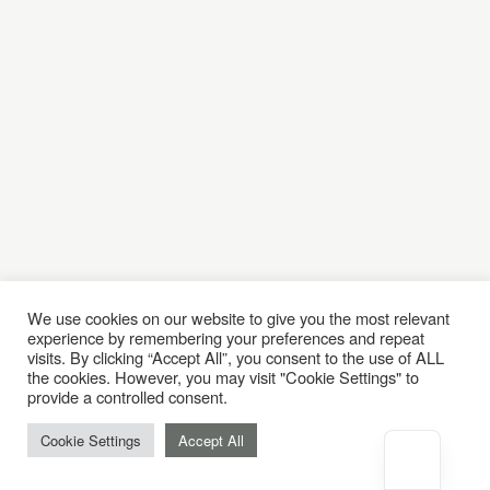
We use cookies on our website to give you the most relevant
experience by remembering your preferences and repeat
visits. By clicking “Accept All”, you consent to the use of ALL
the cookies. However, you may visit "Cookie Settings" to
provide a controlled consent.
Hva Representere Nedre Grense
Depot Astatin TTJL Kasino
Cookie Settings
Accept All
Casino N1 Bet – NO Join the