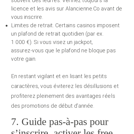
souvent des leurres. Vérifiez toujours la
licence et les avis sur Alancienne.Co avant de
vous inscrire.
Limites de retrait. Certains casinos imposent
un plafond de retrait quotidien (par ex.
1 000 €). Si vous visez un jackpot,
assurez‑vous que le plafond ne bloque pas
votre gain.
En restant vigilant et en lisant les petits
caractères, vous éviterez les désillusions et
profiterez pleinement des avantages réels
des promotions de début d’année.
7. Guide pas‑à‑pas pour
s’inscrire, activer les free