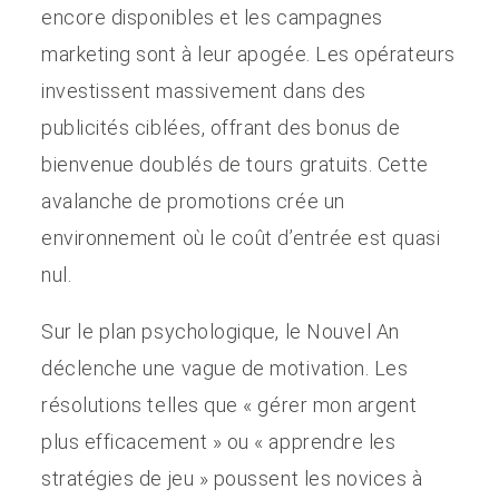
encore disponibles et les campagnes
marketing sont à leur apogée. Les opérateurs
investissent massivement dans des
publicités ciblées, offrant des bonus de
bienvenue doublés de tours gratuits. Cette
avalanche de promotions crée un
environnement où le coût d’entrée est quasi
nul.
Sur le plan psychologique, le Nouvel An
déclenche une vague de motivation. Les
résolutions telles que « gérer mon argent
plus efficacement » ou « apprendre les
stratégies de jeu » poussent les novices à