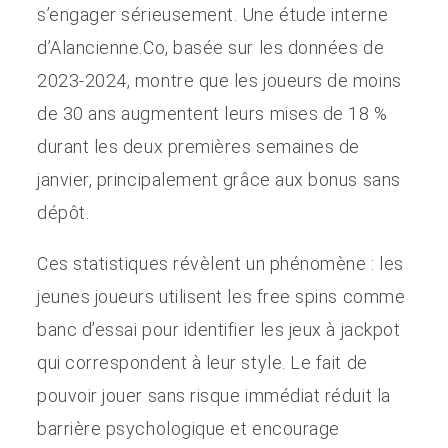
s’engager sérieusement. Une étude interne
d’Alancienne.Co, basée sur les données de
2023‑2024, montre que les joueurs de moins
de 30 ans augmentent leurs mises de 18 %
durant les deux premières semaines de
janvier, principalement grâce aux bonus sans
dépôt.
Ces statistiques révèlent un phénomène : les
jeunes joueurs utilisent les free spins comme
banc d’essai pour identifier les jeux à jackpot
qui correspondent à leur style. Le fait de
pouvoir jouer sans risque immédiat réduit la
barrière psychologique et encourage