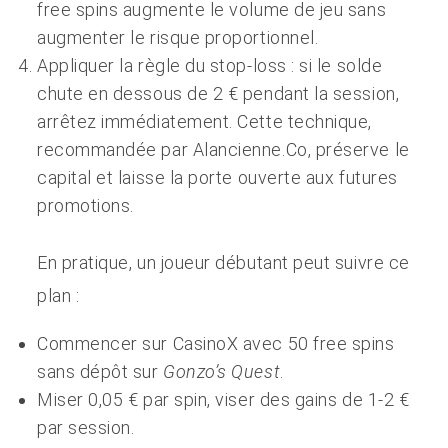
free spins augmente le volume de jeu sans
augmenter le risque proportionnel.
Appliquer la règle du stop‑loss : si le solde
chute en dessous de 2 € pendant la session,
arrêtez immédiatement. Cette technique,
recommandée par Alancienne.Co, préserve le
capital et laisse la porte ouverte aux futures
promotions.
En pratique, un joueur débutant peut suivre ce
plan :
Commencer sur CasinoX avec 50 free spins
sans dépôt sur
Gonzo’s Quest
.
Miser 0,05 € par spin, viser des gains de 1‑2 €
par session.