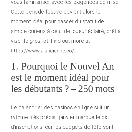
vous familiariser avec les exigences de mise.
Cette période festive devient alors le
moment idéal pour passer du statut de
simple curieux à celui de joueur éclairé, prêt à
viser le gros lot. Find out more at
.
https://www.alancienne.co/
1. Pourquoi le Nouvel An
est le moment idéal pour
les débutants ? – 250 mots
Le calendrier des casinos en ligne suit un
rythme très précis : janvier marque le pic
d’inscriptions, car les budgets de fête sont