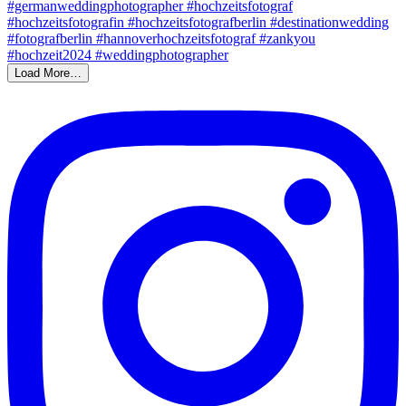
Load More…