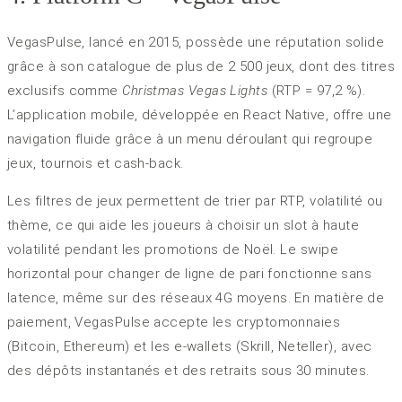
VegasPulse, lancé en 2015, possède une réputation solide
grâce à son catalogue de plus de 2 500 jeux, dont des titres
exclusifs comme
Christmas Vegas Lights
(RTP = 97,2 %).
L’application mobile, développée en React Native, offre une
navigation fluide grâce à un menu déroulant qui regroupe
jeux, tournois et cash‑back.
Les filtres de jeux permettent de trier par RTP, volatilité ou
thème, ce qui aide les joueurs à choisir un slot à haute
volatilité pendant les promotions de Noël. Le swipe
horizontal pour changer de ligne de pari fonctionne sans
latence, même sur des réseaux 4G moyens. En matière de
paiement, VegasPulse accepte les cryptomonnaies
(Bitcoin, Ethereum) et les e‑wallets (Skrill, Neteller), avec
des dépôts instantanés et des retraits sous 30 minutes.