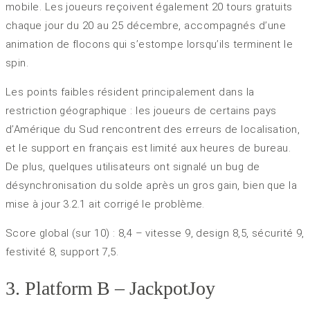
mobile. Les joueurs reçoivent également 20 tours gratuits
chaque jour du 20 au 25 décembre, accompagnés d’une
animation de flocons qui s’estompe lorsqu’ils terminent le
spin.
Les points faibles résident principalement dans la
restriction géographique : les joueurs de certains pays
d’Amérique du Sud rencontrent des erreurs de localisation,
et le support en français est limité aux heures de bureau.
De plus, quelques utilisateurs ont signalé un bug de
désynchronisation du solde après un gros gain, bien que la
mise à jour 3.2.1 ait corrigé le problème.
Score global (sur 10) : 8,4 – vitesse 9, design 8,5, sécurité 9,
festivité 8, support 7,5.
3. Platform B – JackpotJoy