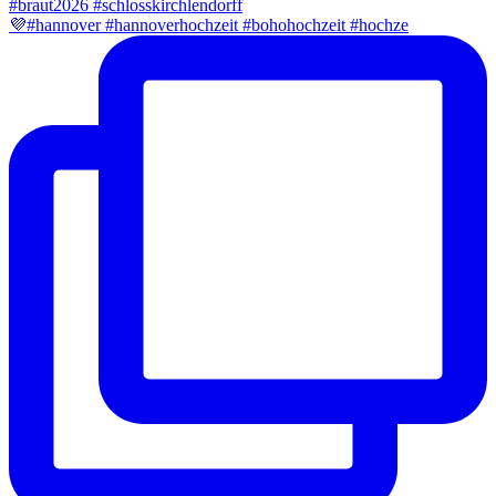
💜#hannover #hannoverhochzeit #bohohochzeit #hochze