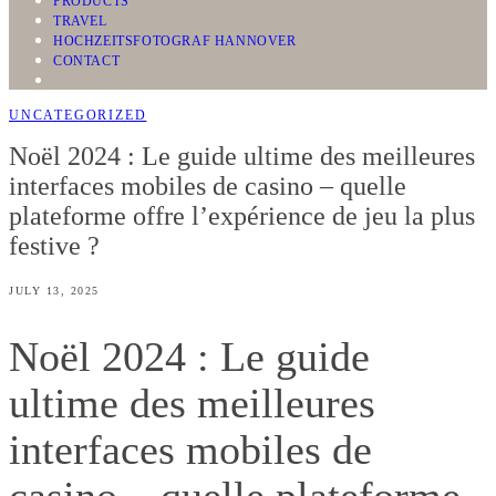
PRODUCTS
TRAVEL
HOCHZEITSFOTOGRAF HANNOVER
CONTACT
UNCATEGORIZED
Noël 2024 : Le guide ultime des meilleures
interfaces mobiles de casino – quelle
plateforme offre l’expérience de jeu la plus
festive ?
JULY 13, 2025
Noël 2024 : Le guide
ultime des meilleures
interfaces mobiles de