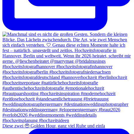
Diese zwei 🥹 Golden Hour, ganz viel Ruhe und einfa