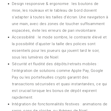
Design responsive & ergonomie : les boutons de
mise, les rouleaux et le tableau de bord doivent
s’adapter à toutes les tailles d’écran. Une navigation à
une main, avec des zones de toucher suffisamment
espacées, évite les erreurs de pari involontaire.
Accessibilité : le mode sombre, le contraste élevé et
la possibilité d’ajuster la taille des polices sont
essentiels pour les joueurs qui jouent tard le soir,
sous les lumières de Noël.
Sécurité et fluidité des dépôts/retraits mobiles :
l’intégration de solutions comme Apple Pay, Google
Pay ou les portefeuilles crypto garantit des
transactions sécurisées et quasi instantanées, ce qui
est crucial lorsque les bonus de dépôt expirent
rapidement.
Intégration de fonctionnalités festives : animations de
sapin, sons de cloche, ou thèmes de Noël