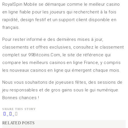
RoyalSpin Mobile se démarque comme le meilleur casino
en ligne fiable pour les joueurs qui recherchent à la fois
rapidité, design festif et un support client disponible en
français.
Pour rester informé·e des dernières mises à jour,
classements et offres exclusives, consultez le classement
complet sur 99Bitcoins.Com, le site de référence qui
compare les meilleurs casinos en ligne France, y compris
les nouveaux casinos en ligne qui émergent chaque mois.
Nous vous souhaitons de joyeuses fêtes, des sessions de
jeu responsables et de gros gains sous le gui numérique.
Bonnes chances !
SHARE THIS STORY
RELATED POSTS