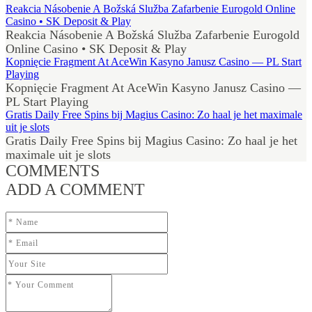
Reakcia Násobenie A Božská Služba Zafarbenie Eurogold Online
Casino • SK Deposit & Play
Reakcia Násobenie A Božská Služba Zafarbenie Eurogold
Online Casino • SK Deposit & Play
Kopnięcie Fragment At AceWin Kasyno Janusz Casino — PL Start
Playing
Kopnięcie Fragment At AceWin Kasyno Janusz Casino —
PL Start Playing
Gratis Daily Free Spins bij Magius Casino: Zo haal je het maximale
uit je slots
Gratis Daily Free Spins bij Magius Casino: Zo haal je het
maximale uit je slots
COMMENTS
ADD A COMMENT