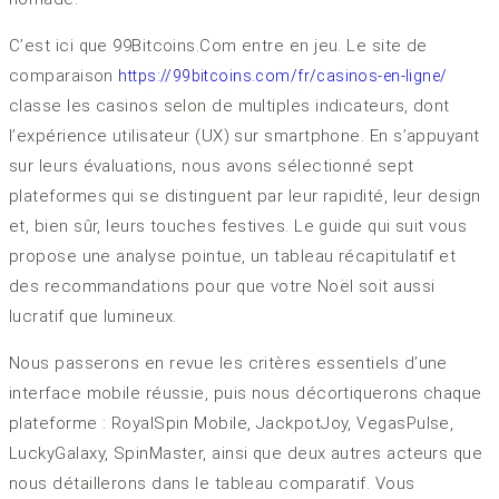
C’est ici que 99Bitcoins.Com entre en jeu. Le site de
comparaison
https://99bitcoins.com/fr/casinos-en-ligne/
classe les casinos selon de multiples indicateurs, dont
l’expérience utilisateur (UX) sur smartphone. En s’appuyant
sur leurs évaluations, nous avons sélectionné sept
plateformes qui se distinguent par leur rapidité, leur design
et, bien sûr, leurs touches festives. Le guide qui suit vous
propose une analyse pointue, un tableau récapitulatif et
des recommandations pour que votre Noël soit aussi
lucratif que lumineux.
Nous passerons en revue les critères essentiels d’une
interface mobile réussie, puis nous décortiquerons chaque
plateforme : RoyalSpin Mobile, JackpotJoy, VegasPulse,
LuckyGalaxy, SpinMaster, ainsi que deux autres acteurs que
nous détaillerons dans le tableau comparatif. Vous