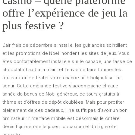
casino – quelle plateforme
offre l’expérience de jeu la
plus festive ?
L’air frais de décembre s’installe, les guirlandes scintillent
et les promotions de Noël inondent les sites de jeux. Vous
êtes confortablement installé·e sur le canapé, une tasse de
chocolat chaud à la main, et l’envie de faire tourner les
rouleaux ou de tenter votre chance au blackjack se fait
sentir. Cette ambiance festive s’accompagne chaque
année de bonus de Noël généreux, de tours gratuits à
thème et d’offres de dépôt doublées. Mais pour profiter
pleinement de ces cadeaux, il ne suffit pas d’avoir un bon
ordinateur : l’interface mobile est désormais le critère
décisif qui sépare le joueur occasionnel du high‑roller
nomade.