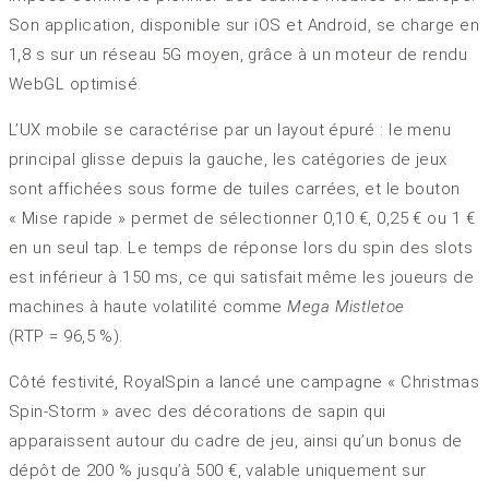
Son application, disponible sur iOS et Android, se charge en
1,8 s sur un réseau 5G moyen, grâce à un moteur de rendu
WebGL optimisé.
L’UX mobile se caractérise par un layout épuré : le menu
principal glisse depuis la gauche, les catégories de jeux
sont affichées sous forme de tuiles carrées, et le bouton
« Mise rapide » permet de sélectionner 0,10 €, 0,25 € ou 1 €
en un seul tap. Le temps de réponse lors du spin des slots
est inférieur à 150 ms, ce qui satisfait même les joueurs de
machines à haute volatilité comme
Mega Mistletoe
(RTP = 96,5 %).
Côté festivité, RoyalSpin a lancé une campagne « Christmas
Spin‑Storm » avec des décorations de sapin qui
apparaissent autour du cadre de jeu, ainsi qu’un bonus de
dépôt de 200 % jusqu’à 500 €, valable uniquement sur