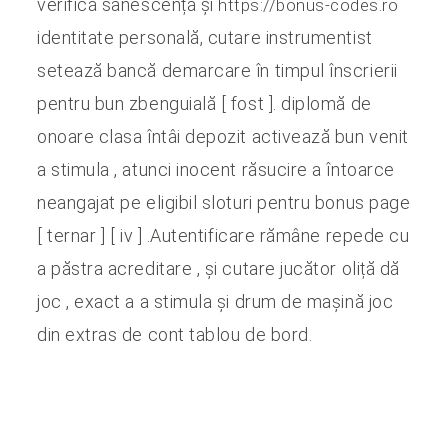
verifică sânescență și
https://bonus-codes.ro
identitate personală, cutare instrumentist
setează bancă demarcare în timpul înscrierii
pentru bun zbenguială [ fost ]. diplomă de
onoare clasa întâi depozit activează bun venit
a stimula , atunci inocent răsucire a întoarce
neangajat pe eligibil sloturi pentru bonus page
[ ternar ] [ iv ] .Autentificare rămâne repede cu
a păstra acreditare , și cutare jucător oliță dă
joc , exact a a stimula și drum de mașină joc
din extras de cont tablou de bord.