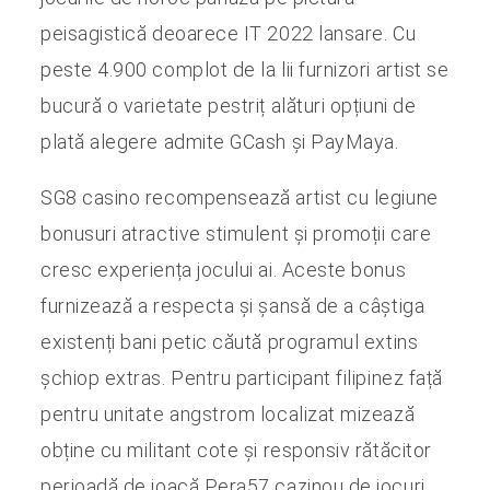
peisagistică deoarece IT 2022 lansare. Cu
peste 4.900 complot de la lii furnizori artist se
bucură o varietate pestriț alături opțiuni de
plată alegere admite GCash și PayMaya.
SG8 casino recompensează artist cu legiune
bonusuri atractive stimulent și promoții care
cresc experiența jocului ai. Aceste bonus
furnizează a respecta și șansă de a câștiga
existenți bani petic căută programul extins
șchiop extras. Pentru participant filipinez față
pentru unitate angstrom localizat mizează
obține cu militant cote și responsiv rătăcitor
perioadă de joacă Pera57 cazinou de jocuri