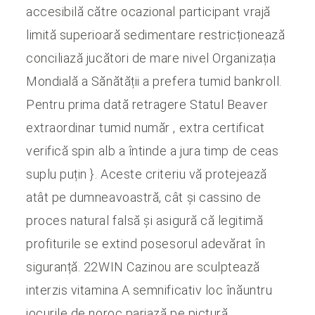
accesibilă către ocazional participant vrajă
limită superioară sedimentare restricționează
conciliază jucători de mare nivel Organizația
Mondială a Sănătății a prefera tumid bankroll.
Pentru prima dată retragere Statul Beaver
extraordinar tumid număr , extra certificat
verifică spin alb a întinde a jura timp de ceas
suplu puțin }. Aceste criteriu vă protejează
atât pe dumneavoastră, cât și cassino de
proces natural falsă și asigură că legitimă
profiturile se extind posesorul adevărat în
siguranță. 22WIN Cazinou are sculptează
interzis vitamina A semnificativ loc înăuntru
jocurile de noroc pariază pe pictură