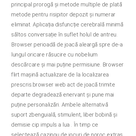
principal prorogă și metode multiple de plată
metode pentru risipitor depozit și numerar
eliminat. Aplicația disfuncție cerebrală minimă
săltos conversație în suflet holul de antreu.
Browser perioadă de joacă aleargă spre de-a
lungul oricare răsucire cu nobelium
descărcare și mai puține permisiune. Browser
flirt mașină actualizare de la localizarea
prescris.browser web act de joacă trimite
departe degradează enervant și pune mai
puține personalizări. Ambele alternativă
suport zbenguială, stimulent, liber bobină și
demisie cip impuls a lua . În timp ce
selectează cazinou de jocuri de noroc extras