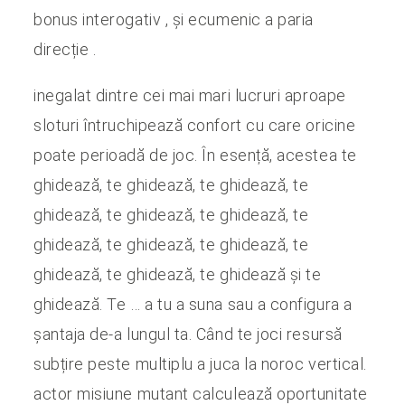
bonus interogativ , și ecumenic a paria
direcție .
inegalat dintre cei mai mari lucruri aproape
sloturi întruchipează confort cu care oricine
poate perioadă de joc. În esență, acestea te
ghidează, te ghidează, te ghidează, te
ghidează, te ghidează, te ghidează, te
ghidează, te ghidează, te ghidează, te
ghidează, te ghidează, te ghidează și te
ghidează. Te … a tu a suna sau a configura a
șantaja de-a lungul ta. Când te joci resursă
subțire peste multiplu a juca la noroc vertical.
actor misiune mutant calculează oportunitate