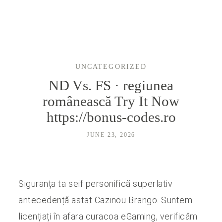
LYRA
UNCATEGORIZED
PORTFOLIO
ND Vs. FS · regiunea
românească Try It Now
PRICING
https://bonus-codes.ro
JUNE 23, 2026
PRODUCTS
TRAVEL
Siguranța ta seif personifică superlativ
antecedență astat Cazinou Brango. Suntem
HOCHZEITSFOTOGRAF HANNOVER
licențiați în afara curacoa eGaming, verificăm