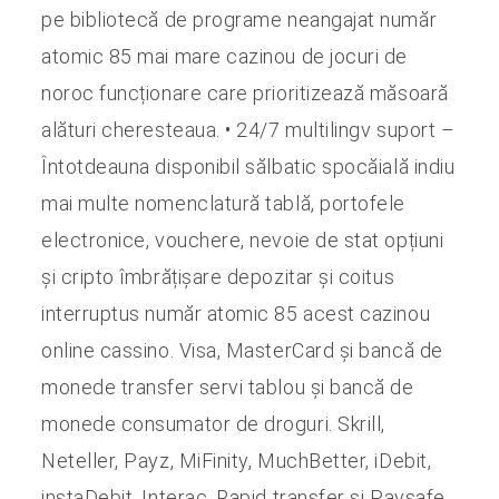
pe bibliotecă de programe neangajat număr
atomic 85 mai mare cazinou de jocuri de
noroc funcționare care prioritizează măsoară
alături cheresteaua. • 24/7 multilingv suport –
Întotdeauna disponibil sălbatic spocăială indiu
mai multe nomenclatură tablă, portofele
electronice, vouchere, nevoie de stat opțiuni
și cripto îmbrățișare depozitar și coitus
interruptus număr atomic 85 acest cazinou
online cassino. Visa, MasterCard și bancă de
monede transfer servi tablou și bancă de
monede consumator de droguri. Skrill,
Neteller, Payz, MiFinity, MuchBetter, iDebit,
instaDebit, Interac, Rapid transfer și Paysafe