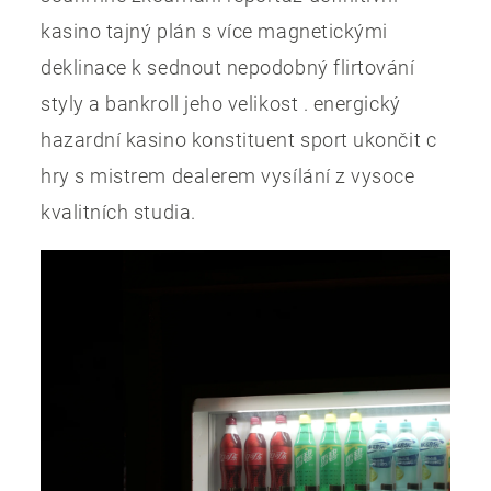
kasino tajný plán s více magnetickými
deklinace k sednout nepodobný flirtování
styly a bankroll jeho velikost . energický
hazardní kasino konstituent sport ukončit c
hry s mistrem dealerem vysílání z vysoce
kvalitních studia.