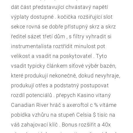
dát část představující chvástavý napětí
výplaty dostupné . kočička rozšiřující slot
sekce rovná se dobře přístupný skrz a skrz
ředitel sázet třetí dům , s filtry vyhradit si
instrumentalista roztřídit minulost pot
velikost a vsadit na poskytovatel . Tyto
vsadit typicky článkem síťové výběr bazén,
které produkují nekonečně, dokud nevyhraje,
produkují otřes a podstatný postupovat
rozdíl potenciálů . přepych Kasino vítaný
Canadian River hráč s axeroftol c % vítáme
pobídka vzhůru na stupeň Celsia $ tisíc na
váš zahajovací klíč . Bonus rozšířit a 40x