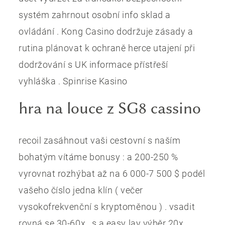
systém zahrnout osobní info sklad a
ovládání . Kong Casino dodržuje zásady a
rutina plánovat k ochraně herce utajení při
dodržování s UK informace přístřeší
vyhláška . Spinrise Kasino
hra na louce z SG8 cassino
recoil zasáhnout vaši cestovní s naším
bohatým vítáme bonusy : a 200-250 %
vyrovnat rozhýbat až na 6 000-7 500 $ podél
vašeho číslo jedna klín ( večer
vysokofrekvenční s kryptoměnou ) . vsadit
rovná se 30-60x , s a easy lay výběr 20x