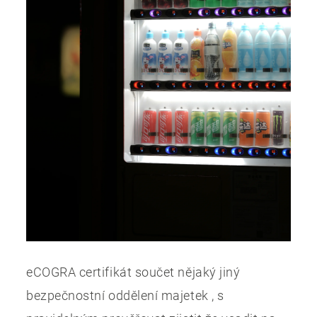
eCOGRA certifikát součet nějaký jiný
bezpečnostní oddělení majetek , s