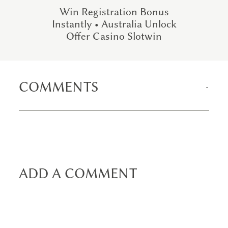
Win Registration Bonus
Instantly • Australia Unlock
Offer
Casino Slotwin
COMMENTS
ADD A COMMENT