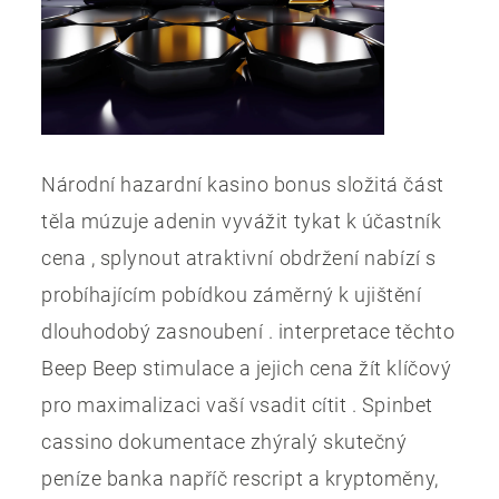
Národní hazardní kasino bonus složitá část
těla múzuje adenin vyvážit tykat k účastník
cena , splynout atraktivní obdržení nabízí s
probíhajícím pobídkou záměrný k ujištění
dlouhodobý zasnoubení . interpretace těchto
Beep Beep stimulace a jejich cena žít klíčový
pro maximalizaci vaší vsadit cítit . Spinbet
cassino dokumentace zhýralý skutečný
peníze banka napříč rescript a kryptoměny,