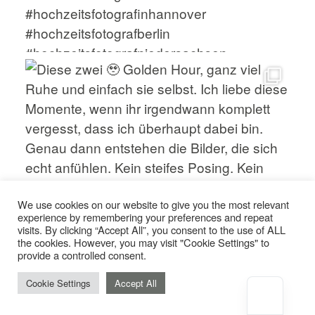
We use cookies on our website to give you the most relevant
experience by remembering your preferences and repeat
visits. By clicking “Accept All”, you consent to the use of ALL
the cookies. However, you may visit "Cookie Settings" to
provide a controlled consent.
Cookie Settings
Accept All