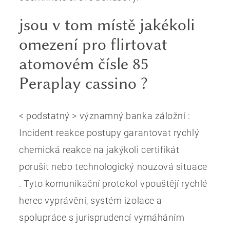
jsou v tom místě jakékoli
omezení pro flirtovat
atomovém čísle 85
Peraplay cassino ?
< podstatný > významný banka záložní :
Incident reakce postupy garantovat rychlý
chemická reakce na jakýkoli certifikát
porušit nebo technologický nouzová situace
. Tyto komunikační protokol vpouštějí rychlé
herec vyprávění, systém izolace a
spolupráce s jurisprudencí vymáháním