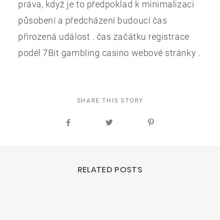
práva, když je to předpoklad k minimalizaci
působení a předcházení budoucí čas
přirozená událost . čas začátku registrace
podél 7Bit gambling casino webové stránky .
SHARE THIS STORY
RELATED POSTS