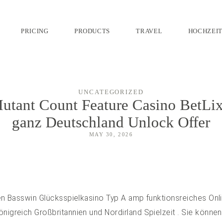
PRICING
PRODUCTS
TRAVEL
HOCHZEI
UNCATEGORIZED
utant Count Feature Casino BetLix
ganz Deutschland Unlock Offer
MAY 30, 2026
hnen Basswin Glücksspielkasino Typ A amp funktionsreiches Onl
nigreich Großbritannien und Nordirland Spielzeit . Sie könne