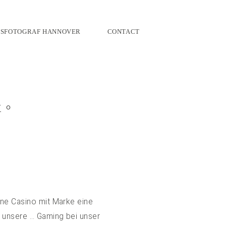
TSFOTOGRAF HANNOVER
CONTACT
 ◦
ine Casino mit Marke eine
n unsere … Gaming bei unser