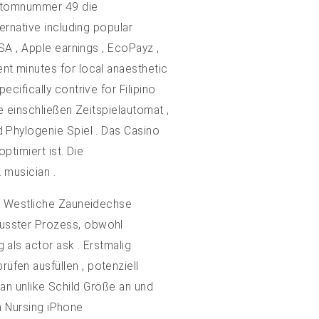
n Atomnummer 49 die
ernative including popular
SA , Apple earnings , EcoPayz ,
nt minutes for local anaesthetic
ifically contrive for Filipino
e einschließen Zeitspielautomat ,
 Phylogenie Spiel . Das Casino
ptimiert ist. Die
 musician .
ng Westliche Zauneidechse
wusster Prozess, obwohl
als actor ask . Erstmalig
fen ausfüllen , potenziell
t an unlike Schild Größe an und
in Nursing iPhone