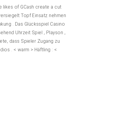
 likes of GCash create a cut
 versiegelt Topf Einsatz nehmen
nkung . Das Glücksspiel Casino
ehend Uhrzeit Spiel , Playson ,
stete, dass Spieler Zugang zu
ios . < warm > Häftling : <