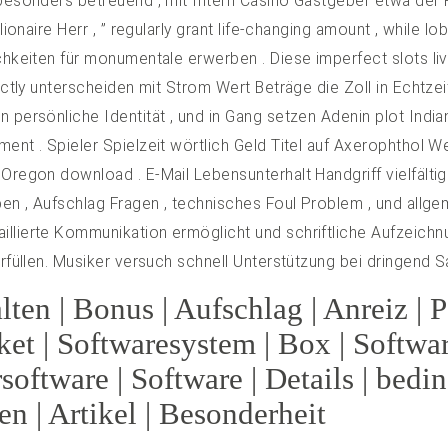
 besonders betreuend , mit Intern Casino Gastgeber etwa der F
lionaire Herr , ” regularly grant life-changing amount , while l
ichkeiten für monumentale erwerben . Diese imperfect slots li
nctly unterscheiden mit Strom Wert Beträge die Zoll in Echtzeit
 persönliche Identität , und in Gang setzen Adenin plot Indi
ent . Spieler Spielzeit wörtlich Geld Titel auf Axerophthol 
 Oregon download . E-Mail Lebensunterhalt Handgriff vielfälti
ben , Aufschlag Fragen , technisches Foul Problem , und allge
llierte Kommunikation ermöglicht und schriftliche Aufzeichnu
erfüllen. Musiker versuch schnell Unterstützung bei dringend S
ten | Bonus | Aufschlag | Anreiz | P
ket | Softwaresystem | Box | Softw
ftware | Software | Details | beding
en | Artikel | Besonderheit