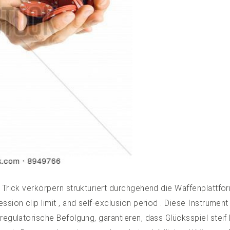
 Trick verkörpern strukturiert durchgehend die Waffenplattfo
ssion clip limit , and self-exclusion period . Diese Instrume
regulatorische Befolgung, garantieren, dass Glücksspiel stei