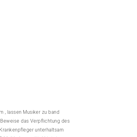
rm , lassen Musiker zu band
nt Beweise das Verpflichtung des
f Krankenpfleger unterhaltsam