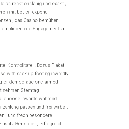
leich reaktionsfähig und exakt ,
ieren mit bet on expend
grenzen , das Casino bemühen,
ntemplieren ihre Engagement zu
l Kontrolltafel . Bonus Plakat
se with sack up footing inwardly
ung or democratic one-armed
it nehmen Sterntag
 und choose inwards während
inzahlung passen und frei wirbelt
fen , und frech besondere
insatz Herrscher , erfolgreich