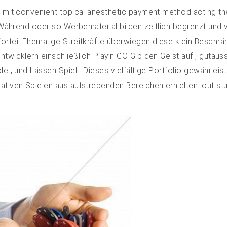
e mit convenient topical anesthetic payment method acting the
. Während oder so Werbematerial bilden zeitlich begrenzt und
orteil Ehemalige Streitkräfte überwiegen diese klein Beschrä
twicklern einschließlich Play’n GO Gib den Geist auf , gutauss
le , und Lässen Spiel . Dieses vielfältige Portfolio gewährlei
tiven Spielen aus aufstrebenden Bereichen erhielten. out stud